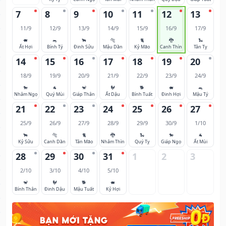
7
8
9
10
11
12
13
11/9
12/9
13/9
14/9
15/9
16/9
17/9
🐖
🐀
🐂
🐅
🐈
🐉
🐍
Ất Hợi
Bính Tý
Đinh Sửu
Mậu Dần
Kỷ Mão
Canh Thìn
Tân Tỵ
14
15
16
17
18
19
20
18/9
19/9
20/9
21/9
22/9
23/9
24/9
🐎
🐐
🐒
🐓
🐕
🐖
🐀
Nhâm Ngọ
Quý Mùi
Giáp Thân
Ất Dậu
Bính Tuất
Đinh Hợi
Mậu Tý
21
22
23
24
25
26
27
25/9
26/9
27/9
28/9
29/9
30/9
1/10
🐂
🐅
🐈
🐉
🐍
🐎
🐐
Kỷ Sửu
Canh Dần
Tân Mão
Nhâm Thìn
Quý Tỵ
Giáp Ngọ
Ất Mùi
28
29
30
31
1
2
3
2/10
3/10
4/10
5/10
🐒
🐓
🐕
🐖
Bính Thân
Đinh Dậu
Mậu Tuất
Kỷ Hợi