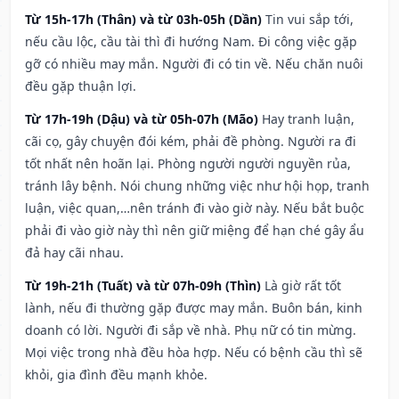
Từ 15h-17h (Thân) và từ 03h-05h (Dần)
Tin vui sắp tới,
nếu cầu lộc, cầu tài thì đi hướng Nam. Đi công việc gặp
gỡ có nhiều may mắn. Người đi có tin về. Nếu chăn nuôi
đều gặp thuận lợi.
Từ 17h-19h (Dậu) và từ 05h-07h (Mão)
Hay tranh luận,
cãi cọ, gây chuyện đói kém, phải đề phòng. Người ra đi
tốt nhất nên hoãn lại. Phòng người người nguyền rủa,
tránh lây bệnh. Nói chung những việc như hội họp, tranh
luận, việc quan,…nên tránh đi vào giờ này. Nếu bắt buộc
phải đi vào giờ này thì nên giữ miệng để hạn ché gây ẩu
đả hay cãi nhau.
Từ 19h-21h (Tuất) và từ 07h-09h (Thìn)
Là giờ rất tốt
lành, nếu đi thường gặp được may mắn. Buôn bán, kinh
doanh có lời. Người đi sắp về nhà. Phụ nữ có tin mừng.
Mọi việc trong nhà đều hòa hợp. Nếu có bệnh cầu thì sẽ
khỏi, gia đình đều mạnh khỏe.