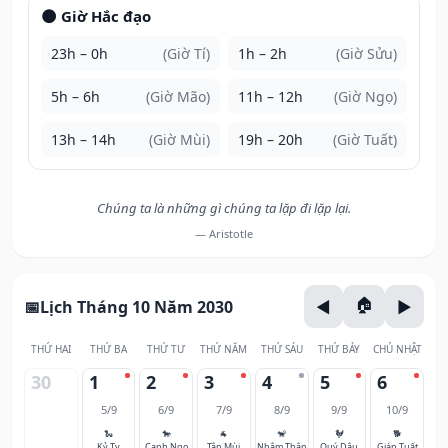
🌑 Giờ Hắc đạo
23h – 0h
(Giờ Tí)
1h – 2h
(Giờ Sửu)
5h – 6h
(Giờ Mão)
11h – 12h
(Giờ Ngọ)
13h – 14h
(Giờ Mùi)
19h – 20h
(Giờ Tuất)
Chúng ta là những gì chúng ta lặp đi lặp lại.
— Aristotle
Lịch Tháng 10 Năm 2030
THỨ HAI
THỨ BA
THỨ TƯ
THỨ NĂM
THỨ SÁU
THỨ BẢY
CHỦ NHẬT
30
1
2
3
4
5
6
5/9
6/9
7/9
8/9
9/9
10/9
🐍
🐎
🐐
🐒
🐓
🐕
Kỷ Tỵ
Canh Ngọ
Tân Mùi
Nhâm Thân
Quý Dậu
Giáp Tuất