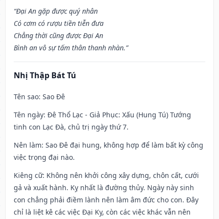
“Đại An gặp được quý nhân
Có cơm có rượu tiền tiễn đưa
Chẳng thời cũng được Đại An
Bình an vô sự tấm thân thanh nhàn.”
Nhị Thập Bát Tú
Tên sao
: Sao Đê
Tên ngày
: Đê Thổ Lạc - Giả Phục: Xấu (Hung Tú) Tướng
tinh con Lạc Đà, chủ trị ngày thứ 7.
Nên làm
: Sao Đê đại hung, không hợp để làm bất kỳ công
việc trọng đại nào.
Kiêng cữ
: Không nên khởi công xây dựng, chôn cất, cưới
gả và xuất hành. Kỵ nhất là đường thủy. Ngày này sinh
con chẳng phải điềm lành nên làm âm đức cho con. Đây
chỉ là liệt kê các việc Đại Kỵ, còn các việc khác vẫn nên