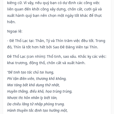
kiêng cữ. Vì vậy, nếu quý bạn có dự định các công việc
liên quan đến khởi công xây dựng, chôn cất, cưới gả và
xuất hành quý bạn nên chọn một ngày tốt khác để thực
hiện.
Ngoại lệ
:
- Đê Thổ Lạc tại: Thân, Tý và Thìn trăm việc đều tốt. Trong
đó, Thìn là tốt hơn hết bởi Sao Đê Đăng Viên tại Thìn.
Đê Thổ Lạc (con nhím): Thổ tinh, sao xấu. Khắc kỵ các việc:
khai trương, động thổ, chôn cất và xuất hành.
“Đê tinh tạo tác chủ tai hung,
Phí tận điền viên, thương khố không,
Mai táng bất khả dụng thử nhật,
Huyền thằng, điếu khả, họa trùng trùng,
Nhược thị hôn nhân ly biệt tán,
Dạ chiêu lãng tử nhập phòng trung.
Hành thuyền tắc định tạo hướng một,