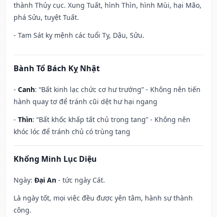
thành Thủy cục. Xung Tuất, hình Thìn, hình Mùi, hại Mão,
phá Sửu, tuyệt Tuất.
- Tam Sát kỵ mệnh các tuổi Tỵ, Dậu, Sửu.
Bành Tổ Bách Kỵ Nhật
-
Canh
: “Bất kinh lạc chức cơ hư trướng” - Không nên tiến
hành quay tơ để tránh cũi dệt hư hại ngang
-
Thìn
: “Bất khốc khấp tất chủ trọng tang” - Không nên
khóc lóc để tránh chủ có trùng tang
Khổng Minh Lục Diệu
Ngày:
Đại An
- tức ngày Cát.
Là ngày tốt, mọi việc đều được yên tâm, hành sự thành
công.