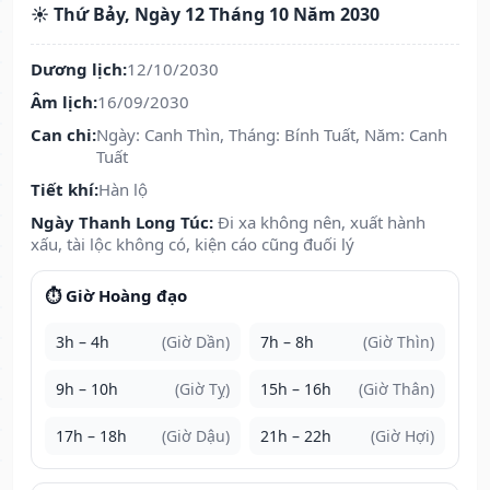
☀️ Thứ Bảy, Ngày 12 Tháng 10 Năm 2030
Dương lịch:
12/10/2030
Âm lịch:
16/09/2030
Can chi:
Ngày: Canh Thìn, Tháng: Bính Tuất, Năm: Canh
Tuất
Tiết khí:
Hàn lộ
Ngày Thanh Long Túc:
Đi xa không nên, xuất hành
xấu, tài lộc không có, kiện cáo cũng đuối lý
⏱️ Giờ Hoàng đạo
3h – 4h
(Giờ Dần)
7h – 8h
(Giờ Thìn)
9h – 10h
(Giờ Tỵ)
15h – 16h
(Giờ Thân)
17h – 18h
(Giờ Dậu)
21h – 22h
(Giờ Hợi)