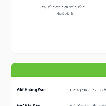
Hãy sống cho điều đáng sống.
— Khuyết danh
Giờ Hoàng Đạo
Giờ Tí (23h – 0h)
;
Giờ
Giờ Hắc Đạo
Giờ Dần (3h – 4h)
;
Gi