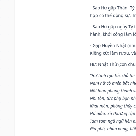
- Sao Hư gặp Thân, Tý 
hợp có thể động sự. Tr
- Sao Hư gặp ngày Tý t
hành, khởi công làm lò
- Gặp Huyền Nhật (nhữ
Kiêng cữ: làm rượu, v
Hư: Nhật Thử (con chuộ
“Hư tinh tạo tác chủ tai
Nam nữ cô miên bất nhấ
Nội loạn phong thanh vô 
Nhi tôn, tức phụ bạn n
Khai môn, phóng thủy ch
Hổ giảo, xà thương cập 
Tam tam ngũ ngũ liên n
Gia phá, nhân vong, bấ