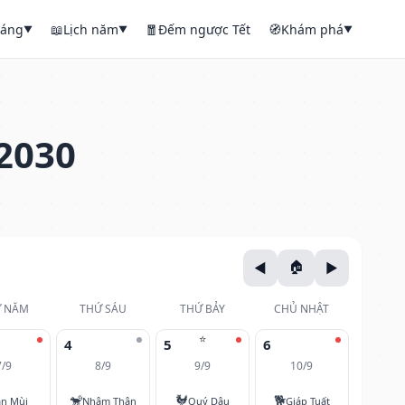
háng
📖
Lịch năm
🧧
Đếm ngược Tết
🧭
Khám phá
▼
▼
▼
2030
 NĂM
THỨ SÁU
THỨ BẢY
CHỦ NHẬT
⭐
4
5
6
7/9
8/9
9/9
10/9
🐒
🐓
🐕
ân Mùi
Nhâm Thân
Quý Dậu
Giáp Tuất