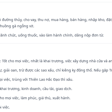
đi đường thủy, cho vay, thu nợ, mua hàng, bán hàng, nhập kho, đặt
chuồng gà ngỗng vịt.
 lãnh chức, uống thuốc, vào làm hành chính, dâng nộp đơn từ.
: Tốt cho mọi việc, nhất là khai trương, việc xây dựng nhà cửa và a
tự, giải oan, trừ được các sao xấu, chỉ kiêng kỵ động thổ. Nếu gặp Tr
ọi việc, trùng với Thiên Lao Hắc Đạo thì xấu.
 khai trương, kinh doanh, cầu tài, giao dịch.
cho mọi việc, làm phúc, giá thú, xuất hành.
i việc.