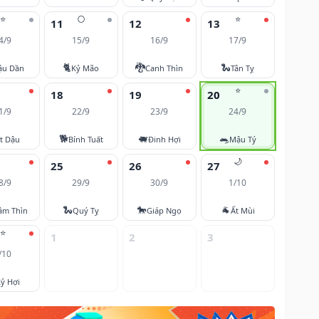
⭐
🌕
⭐
11
12
13
4/9
15/9
16/9
17/9
🐈
🐉
🐍
ậu Dần
Kỷ Mão
Canh Thìn
Tân Tỵ
⭐
18
19
20
1/9
22/9
23/9
24/9
🐕
🐖
🐀
t Dậu
Bính Tuất
Đinh Hợi
Mậu Tý
🌙
25
26
27
8/9
29/9
30/9
1/10
🐍
🐎
🐐
âm Thìn
Quý Tỵ
Giáp Ngọ
Ất Mùi
⭐
1
2
3
/10
ỷ Hợi