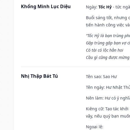
Khổng Minh Lục Diệu
Ngày:
Tốc Hỷ
- tức ngà
Buổi sáng tốt, nhưng 
tiến hành công việc v
“Tốc Hỷ là bạn trùng p
Gặp trùng gặp bạn vợ c
Có tài có lộc hẳn hoi
Cầu gì cũng được mừng 
Nhị Thập Bát Tú
Tên sao
: Sao Hư
Tên ngày
: Hư Nhật Thử
Nên làm
: Hư có ý ngh
Kiêng cữ
: Tạo tác khở
vậy, nếu quý bạn muốn 
Ngoại lệ
: