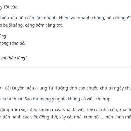
y Tốt vừa.
chiều xấu nên cần làm nhanh. Niềm vui nhanh chóng, nên dùng để 
ào buổi sáng, càng sớm càng tốt.
hùng
hồng sánh đôi
vui thỏa lòng”
 - Cái Duyên: Xấu (Hung Tú) Tướng tinh con chuột, chủ trị ngày ch
ĩa là hư hoại. Sao Hư mang ý nghĩa không có việc chi hợp.
i công trăm việc đều không may. Nhất là việc xây cất nhà cửa, khai 
tiến hành các việc động thổ, xây cất nhà, cưới hỏi,... nên chọn mộ