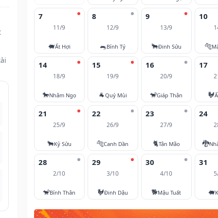
7
8
9
10
11/9
12/9
13/9
1
t
🐖
🐀
🐂
🐅
Ất Hợi
Bính Tý
Đinh Sửu
M
ài
14
15
16
17
18/9
19/9
20/9
2
🐎
🐐
🐒
🐓
Nhâm Ngọ
Quý Mùi
Giáp Thân
Ấ
21
22
23
24
25/9
26/9
27/9
2
🐂
🐅
🐈
🐉
Kỷ Sửu
Canh Dần
Tân Mão
Nh
28
29
30
31
2/10
3/10
4/10
5
🐒
🐓
🐕
🐖
Bính Thân
Đinh Dậu
Mậu Tuất
K