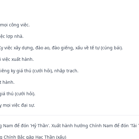
mọi công việc.
iệc lợp nhà.
ỵ việc xây dựng, đào ao, đào giếng, xấu về tế tự (cúng bái).
i việc xuất hành.
Kiêng kỵ giá thú (cưới hỏi), nhập trạch.
t hành.
iá thú (cưới hỏi).
ỵ mọi việc đại sự.
 Nam để đón 'Hỷ Thần'. Xuất hành hướng Chính Nam để đón 'Tài 
g Chính Bắc gặp Hạc Thần (xấu)