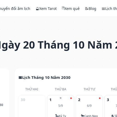
🃏
huyển đổi âm lịch
🔮
Xem Tarot
Xem quẻ
📝
Blog
📅
Lịch t
gày 20 Tháng 10 Năm 
Lịch Tháng 10 Năm 2030
THỨ HAI
THỨ BA
THỨ TƯ
THỨ
⭐
30
1
2
3
30
5/9
6/9
🐍
🐎
🐐
Kỷ Tỵ
Canh Ngọ
T