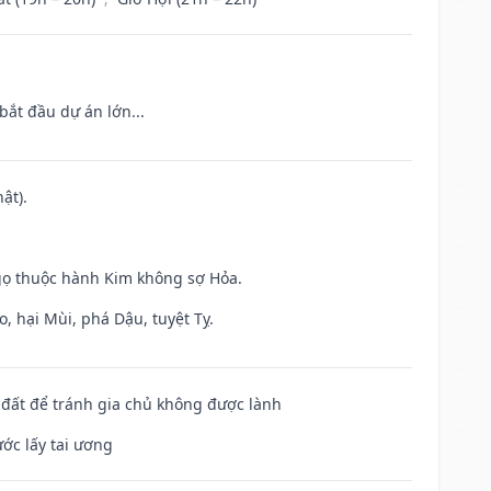
bắt đầu dự án lớn...
ật).
gọ thuộc hành Kim không sợ Hỏa.
, hại Mùi, phá Dậu, tuyệt Tỵ.
n đất để tránh gia chủ không được lành
ước lấy tai ương