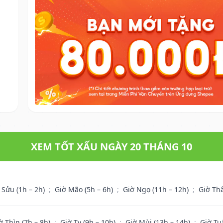
XEM TỐT XẤU NGÀY 20 THÁNG 10
 Sửu (1h – 2h)
;
Giờ Mão (5h – 6h)
;
Giờ Ngọ (11h – 12h)
;
Giờ Th
ờ Thìn (7h – 8h)
;
Giờ Tỵ (9h – 10h)
;
Giờ Mùi (13h – 14h)
;
Giờ Tu