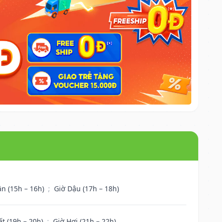
ân (15h – 16h)
;
Giờ Dậu (17h – 18h)
ất (19h – 20h)
;
Giờ Hợi (21h – 22h)