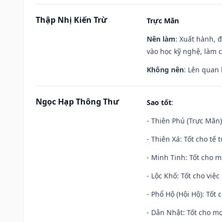
Thập Nhị Kiến Trừ
Trực Mãn
Nên làm
: Xuất hành, 
vào học kỹ nghệ, làm 
Không nên
: Lên quan
Ngọc Hạp Thông Thư
Sao tốt
:
- Thiên Phú (Trực Mãn)
- Thiên Xá: Tốt cho tế 
- Minh Tinh: Tốt cho m
- Lộc Khố: Tốt cho việc
- Phổ Hộ (Hội Hộ): Tốt 
- Dân Nhật: Tốt cho mọ