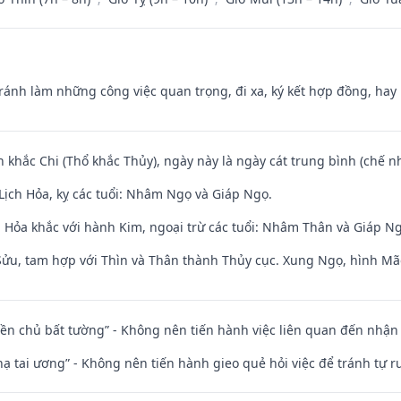
Tránh làm những công việc quan trọng, đi xa, ký kết hợp đồng, hay 
n khắc Chi (Thổ khắc Thủy), ngày này là ngày cát trung bình (chế nh
Lịch Hỏa, kỵ các tuổi: Nhâm Ngọ và Giáp Ngọ.
 Hỏa khắc với hành Kim, ngoại trừ các tuổi: Nhâm Thân và Giáp N
 Sửu, tam hợp với Thìn và Thân thành Thủy cục. Xung Ngọ, hình Mão
điền chủ bất tường” - Không nên tiến hành việc liên quan đến nhậ
nhạ tai ương” - Không nên tiến hành gieo quẻ hỏi việc để tránh tự r