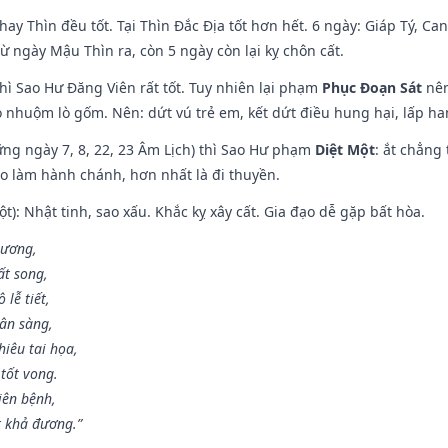
hay Thìn đều tốt. Tại Thìn Đắc Địa tốt hơn hết. 6 ngày: Giáp Tý, C
ừ ngày Mậu Thìn ra, còn 5 ngày còn lại kỵ chôn cất.
hì Sao Hư Đăng Viên rất tốt. Tuy nhiên lại phạm
Phục Đoạn Sát
nên
 nhuộm lò gốm. Nên: dứt vú trẻ em, kết dứt điều hung hại, lấp han
ng ngày 7, 8, 22, 23 Âm Lịch) thì Sao Hư phạm
Diệt Một
: ắt chẳng
ào làm hành chánh, hơn nhất là đi thuyền.
t): Nhật tinh, sao xấu. Khắc kỵ xây cất. Gia đạo dễ gặp bất hòa.
 ương,
t song,
lễ tiết,
hân sàng,
iêu tai họa,
tốt vong.
iên bệnh,
t khả đương.”