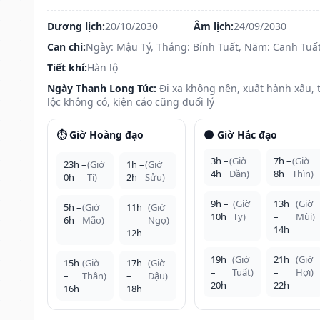
Dương lịch:
20/10/2030
Âm lịch:
24/09/2030
Can chi:
Ngày: Mậu Tý, Tháng: Bính Tuất, Năm: Canh Tuấ
Tiết khí:
Hàn lộ
Ngày Thanh Long Túc:
Đi xa không nên, xuất hành xấu, t
lộc không có, kiện cáo cũng đuối lý
⏱️ Giờ Hoàng đạo
🌑 Giờ Hắc đạo
3h –
(Giờ
7h –
(Giờ
23h –
(Giờ
1h –
(Giờ
4h
Dần)
8h
Thìn)
0h
Tí)
2h
Sửu)
9h –
(Giờ
13h
(Giờ
5h –
(Giờ
11h
(Giờ
10h
Tỵ)
–
Mùi)
6h
Mão)
–
Ngọ)
14h
12h
19h
(Giờ
21h
(Giờ
15h
(Giờ
17h
(Giờ
–
Tuất)
–
Hợi)
–
Thân)
–
Dậu)
20h
22h
16h
18h