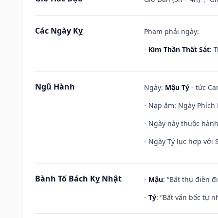
Các Ngày Kỵ
Phạm phải ngày:
-
Kim Thần Thất Sát
: 
Ngũ Hành
Ngày:
Mậu Tý
- tức Ca
- Nạp âm: Ngày Phích 
- Ngày này thuộc hành
- Ngày Tý lục hợp với
Bành Tổ Bách Kỵ Nhật
-
Mậu
: “Bất thụ điền 
-
Tý
: “Bất vấn bốc tự 