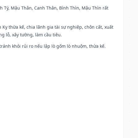
anh Tý, Mậu Thân, Canh Thân, Bính Thìn, Mậu Thìn rất
 Kỵ thừa kế, chia lãnh gia tài sự nghiệp, chôn cất, xuất
g lỗ, xây tường, làm cầu tiêu.
 tránh khỏi rủi ro nếu lập lò gốm lò nhuộm, thừa kế.