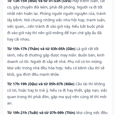
Từ 13h-15h (Mùi) và từ 01-03h (Sửu)
Hay tranh luận, cãi
cọ, gây chuyện đói kém, phải đề phòng. Người ra đi tốt
nhất nên hoãn lại. Phòng người người nguyền rủa, tránh
lây bệnh. Nói chung những việc như hội họp, tranh luận,
việc quan,…nên tránh đi vào giờ này. Nếu bắt buộc phải
đi vào giờ này thì nên giữ miệng để hạn ché gây ẩu đả
hay cãi nhau.
Từ 15h-17h (Thân) và từ 03h-05h (Dần)
Là giờ rất tốt
lành, nếu đi thường gặp được may mắn. Buôn bán, kinh
doanh có lời. Người đi sắp về nhà. Phụ nữ có tin mừng.
Mọi việc trong nhà đều hòa hợp. Nếu có bệnh cầu thì sẽ
khỏi, gia đình đều mạnh khỏe.
Từ 17h-19h (Dậu) và từ 05h-07h (Mão)
Cầu tài thì không
có lợi, hoặc hay bị trái ý. Nếu ra đi hay thiệt, gặp nạn, việc
quan trọng thì phải đòn, gặp ma quỷ nên cúng tế thì mới
an.
Từ 19h-21h (Tuất) và từ 07h-09h (Thìn)
Mọi công việc đều