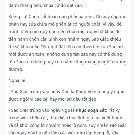
danh thăng tiến, khoa cử đỗ đạt cao.
Kiêng cữ
: Chôn cất hoạn nạn phải ba năm. Dù xây đắp mộ
phần hay sửa chữa mộ phần ắt có người chết. Vì vậy, để
tránh điềm giữ quý bạn nên chọn một ngày tốt khác để
tiến hành chôn cất. Sinh con nhằm ngày Sao Giác chiếu
thì sẽ khó nuôi. Tốt nhất đặt tên con theo tên của Sao nó
mới được an toàn. Không dùng tên sao này có thể dùng
tên Sao của tháng hay của năm cũng mang ý nghĩa tương
đương.
Ngoại lệ
:
- Sao Giác trúng vào ngày Dần là Đăng Viên mang ý nghĩa
được ngôi vị cao cả, hay mọi sự đều tốt đẹp.
- Sao Giác trúng vào ngày Ngọ là
Phục Đoạn Sát
: rất kỵ
trong việc chôn cất, thừa kế, chia lãnh gia tài, xuất hành
và cả khởi công lò nhuộm hoặc lò gốm. Tuy nhiên sao Giác
vào ngày này lại nên làm các việc như lấp hang lỗ, xây