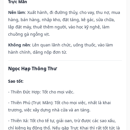
Trực Mãn
Nên làm
: Xuất hành, đi đường thủy, cho vay, thu nợ, mua
hàng, bán hàng, nhập kho, đặt táng, kê gác, sửa chữa,
lắp đặt máy, thuê thêm người, vào học kỹ nghệ, làm
chuồng gà ngỗng vịt.
Không nên
: Lên quan lãnh chức, uống thuốc, vào làm
hành chính, dâng nộp đơn từ.
Ngọc Hạp Thông Thư
Sao tốt
:
- Thiên Đức Hợp: Tốt cho mọi việc.
- Thiên Phú (Trực Mãn): Tốt cho mọi việc, nhất là khai
trương, việc xây dựng nhà cửa và an táng.
- Thiên Xá: Tốt cho tế tự, giải oan, trừ được các sao xấu,
chỉ kiêng kỵ động thổ. Nếu gặp Trực Khai thì rất tốt tức là