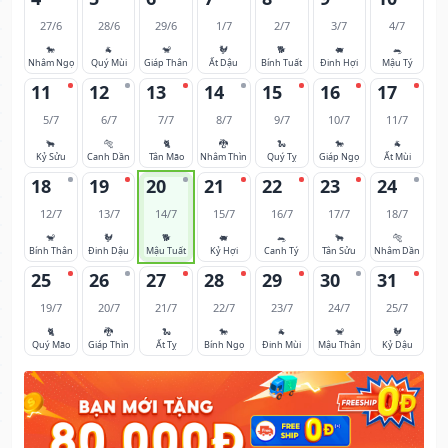
27/6
28/6
29/6
1/7
2/7
3/7
4/7
🐎
🐐
🐒
🐓
🐕
🐖
🐀
Nhâm Ngọ
Quý Mùi
Giáp Thân
Ất Dậu
Bính Tuất
Đinh Hợi
Mậu Tý
11
12
13
14
15
16
17
5/7
6/7
7/7
8/7
9/7
10/7
11/7
🐂
🐅
🐈
🐉
🐍
🐎
🐐
Kỷ Sửu
Canh Dần
Tân Mão
Nhâm Thìn
Quý Tỵ
Giáp Ngọ
Ất Mùi
18
19
20
21
22
23
24
12/7
13/7
14/7
15/7
16/7
17/7
18/7
🐒
🐓
🐕
🐖
🐀
🐂
🐅
Bính Thân
Đinh Dậu
Mậu Tuất
Kỷ Hợi
Canh Tý
Tân Sửu
Nhâm Dần
25
26
27
28
29
30
31
19/7
20/7
21/7
22/7
23/7
24/7
25/7
🐈
🐉
🐍
🐎
🐐
🐒
🐓
Quý Mão
Giáp Thìn
Ất Tỵ
Bính Ngọ
Đinh Mùi
Mậu Thân
Kỷ Dậu