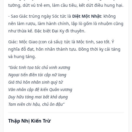
tường, dứt vú trẻ em, làm cầu tiêu, kết dứt điều hung hại.
- Sao Giác trúng ngày Sóc tức là
Diệt Một Nhật
: không
nên làm rượu, làm hành chính, lập lò gốm lò nhuộm cũng
như thừa kế. Đặc biệt Đại Kỵ đi thuyền.
Giác: Mộc Giao (con cá sấu): tức là Mộc tinh, sao tốt. Ý
nghĩa đỗ đạt, hôn nhân thành tựu. Đồng thời kỵ cải táng
và hung táng.
“Giác tinh tọa tác chủ vinh xương
Ngoại tiến điền tài cập nữ lang
Giá thú hôn nhân sinh quý tử
Văn nhân cập đệ kiến Quân vương
Duy hữu táng mai bất khả dụng
Tam niên chi hậu, chủ ôn đậu”
Thập Nhị Kiến Trừ