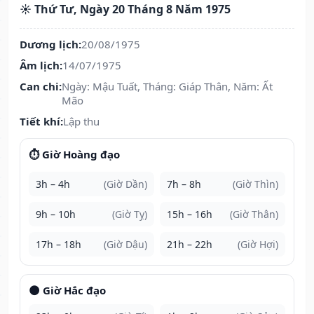
☀️ Thứ Tư, Ngày 20 Tháng 8 Năm 1975
Dương lịch:
20/08/1975
Âm lịch:
14/07/1975
Can chi:
Ngày: Mậu Tuất, Tháng: Giáp Thân, Năm: Ất
Mão
Tiết khí:
Lập thu
⏱️ Giờ Hoàng đạo
3h – 4h
(Giờ Dần)
7h – 8h
(Giờ Thìn)
9h – 10h
(Giờ Tỵ)
15h – 16h
(Giờ Thân)
17h – 18h
(Giờ Dậu)
21h – 22h
(Giờ Hợi)
🌑 Giờ Hắc đạo