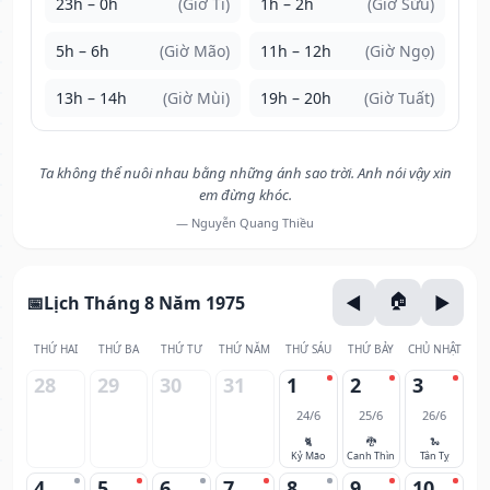
23h – 0h
(Giờ Tí)
1h – 2h
(Giờ Sửu)
5h – 6h
(Giờ Mão)
11h – 12h
(Giờ Ngọ)
13h – 14h
(Giờ Mùi)
19h – 20h
(Giờ Tuất)
Ta không thể nuôi nhau bằng những ánh sao trời. Anh nói vậy xin
em đừng khóc.
— Nguyễn Quang Thiều
Lịch Tháng 8 Năm 1975
THỨ HAI
THỨ BA
THỨ TƯ
THỨ NĂM
THỨ SÁU
THỨ BẢY
CHỦ NHẬT
28
29
30
31
1
2
3
24/6
25/6
26/6
🐈
🐉
🐍
Kỷ Mão
Canh Thìn
Tân Tỵ
4
5
6
7
8
9
10