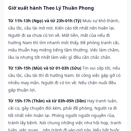
Giờ xuất hành Theo Lý Thuần Phong
Từ 11h-13h (Ngọ) và từ 23h-01h (Tý)
Mưu sự khó thành,
cầu lộc, cầu tài mờ mịt. Kiện cáo tốt nhất nên hoãn lại.
Người đi xa chưa có tin về. Mất tiền, mất của nếu đi
hướng Nam thì tìm nhanh mới thấy. Đề phòng tranh cãi,
mâu thuẫn hay miệng tiếng tầm thường. Việc làm chậm,
lâu la nhưng tốt nhất làm việc gì đều cần chắc chắn.
Từ 13h-15h (Mùi) và từ 01-03h (Sửu)
Tin vui sắp tới, nếu
cầu lộc, cầu tài thì đi hướng Nam. Đi công việc gặp gỡ có
nhiều may mắn. Người đi có tin về. Nếu chăn nuôi đều
gặp thuận lợi.
Từ 15h-17h (Thân) và từ 03h-05h (Dần)
Hay tranh luận,
cãi cọ, gây chuyện đói kém, phải đề phòng. Người ra đi
tốt nhất nên hoãn lại. Phòng người người nguyền rủa,
tránh lây bệnh. Nói chung những việc như hội họp, tranh
luận, việc quan,…nên tránh đi vào giờ này. Nếu bắt buộc