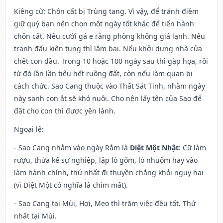
Kiêng cữ
: Chôn cất bị Trùng tang. Vì vậy, để tránh điềm
giữ quý bạn nên chọn một ngày tốt khác để tiến hành
chôn cất. Nếu cưới gả e rằng phòng không giá lạnh. Nếu
tranh đấu kiện tụng thì lâm bại. Nếu khởi dựng nhà cửa
chết con đầu. Trong 10 hoặc 100 ngày sau thì gặp họa, rồi
từ đó lần lần tiêu hết ruộng đất, còn nếu làm quan bị
cách chức. Sao Cang thuộc vào Thất Sát Tinh, nhằm ngày
này sanh con ắt sẽ khó nuôi. Cho nên lấy tên của Sao để
đặt cho con thì được yên lành.
Ngoại lệ
:
- Sao Cang nhằm vào ngày Rằm là
Diệt Một Nhật
: Cữ làm
rượu, thừa kế sự nghiệp, lập lò gốm, lò nhuộm hay vào
làm hành chính, thứ nhất đi thuyền chẳng khỏi nguy hại
(vì Diệt Một có nghĩa là chìm mất).
- Sao Cang tại Mùi, Hợi, Mẹo thì trăm việc đều tốt. Thứ
nhất tại Mùi.