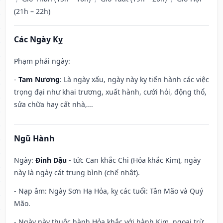
(21h – 22h)
Các Ngày Kỵ
Phạm phải ngày:
-
Tam Nương
: Là ngày xấu, ngày này kỵ tiến hành các việc
trọng đại như khai trương, xuất hành, cưới hỏi, động thổ,
sửa chữa hay cất nhà,...
Ngũ Hành
Ngày:
Đinh Dậu
- tức Can khắc Chi (Hỏa khắc Kim), ngày
này là ngày cát trung bình (chế nhật).
- Nạp âm: Ngày Sơn Hạ Hỏa, kỵ các tuổi: Tân Mão và Quý
Mão.
- Ngày này thuộc hành Hỏa khắc với hành Kim, ngoại trừ