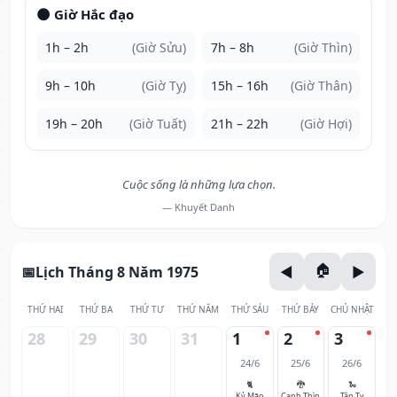
🌑 Giờ Hắc đạo
1h – 2h
(Giờ Sửu)
7h – 8h
(Giờ Thìn)
9h – 10h
(Giờ Tỵ)
15h – 16h
(Giờ Thân)
19h – 20h
(Giờ Tuất)
21h – 22h
(Giờ Hợi)
Cuộc sống là những lựa chọn.
— Khuyết Danh
Lịch Tháng 8 Năm 1975
THỨ HAI
THỨ BA
THỨ TƯ
THỨ NĂM
THỨ SÁU
THỨ BẢY
CHỦ NHẬT
28
29
30
31
1
2
3
24/6
25/6
26/6
🐈
🐉
🐍
Kỷ Mão
Canh Thìn
Tân Tỵ