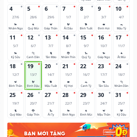
4
5
6
7
8
9
10
27/6
28/6
29/6
1/7
2/7
3/7
4/7
🐎
🐐
🐒
🐓
🐕
🐖
🐀
Nhâm Ngọ
Quý Mùi
Giáp Thân
Ất Dậu
Bính Tuất
Đinh Hợi
Mậu Tý
11
12
13
14
15
16
17
5/7
6/7
7/7
8/7
9/7
10/7
11/7
🐂
🐅
🐈
🐉
🐍
🐎
🐐
Kỷ Sửu
Canh Dần
Tân Mão
Nhâm Thìn
Quý Tỵ
Giáp Ngọ
Ất Mùi
18
19
20
21
22
23
24
12/7
13/7
14/7
15/7
16/7
17/7
18/7
🐒
🐓
🐕
🐖
🐀
🐂
🐅
Bính Thân
Đinh Dậu
Mậu Tuất
Kỷ Hợi
Canh Tý
Tân Sửu
Nhâm Dần
25
26
27
28
29
30
31
19/7
20/7
21/7
22/7
23/7
24/7
25/7
🐈
🐉
🐍
🐎
🐐
🐒
🐓
Quý Mão
Giáp Thìn
Ất Tỵ
Bính Ngọ
Đinh Mùi
Mậu Thân
Kỷ Dậu