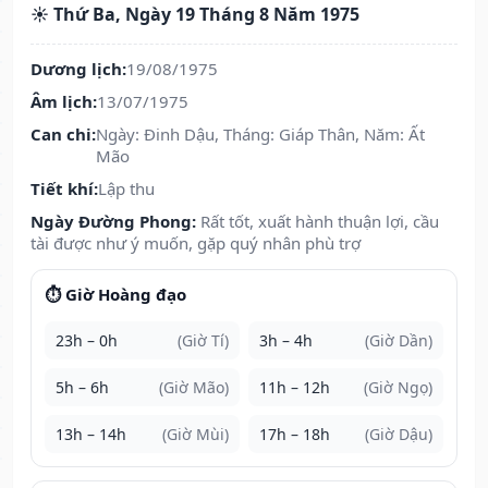
☀️ Thứ Ba, Ngày 19 Tháng 8 Năm 1975
Dương lịch:
19/08/1975
Âm lịch:
13/07/1975
Can chi:
Ngày: Đinh Dậu, Tháng: Giáp Thân, Năm: Ất
Mão
Tiết khí:
Lập thu
Ngày Đường Phong:
Rất tốt, xuất hành thuận lợi, cầu
tài được như ý muốn, gặp quý nhân phù trợ
⏱️ Giờ Hoàng đạo
23h – 0h
(Giờ Tí)
3h – 4h
(Giờ Dần)
5h – 6h
(Giờ Mão)
11h – 12h
(Giờ Ngọ)
13h – 14h
(Giờ Mùi)
17h – 18h
(Giờ Dậu)