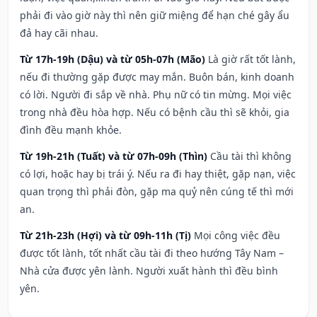
phải đi vào giờ này thì nên giữ miệng để hạn ché gây ẩu
đả hay cãi nhau.
Từ 17h-19h (Dậu) và từ 05h-07h (Mão)
Là giờ rất tốt lành,
nếu đi thường gặp được may mắn. Buôn bán, kinh doanh
có lời. Người đi sắp về nhà. Phụ nữ có tin mừng. Mọi việc
trong nhà đều hòa hợp. Nếu có bệnh cầu thì sẽ khỏi, gia
đình đều mạnh khỏe.
Từ 19h-21h (Tuất) và từ 07h-09h (Thìn)
Cầu tài thì không
có lợi, hoặc hay bị trái ý. Nếu ra đi hay thiệt, gặp nạn, việc
quan trọng thì phải đòn, gặp ma quỷ nên cúng tế thì mới
an.
Từ 21h-23h (Hợi) và từ 09h-11h (Tị)
Mọi công việc đều
được tốt lành, tốt nhất cầu tài đi theo hướng Tây Nam –
Nhà cửa được yên lành. Người xuất hành thì đều bình
yên.