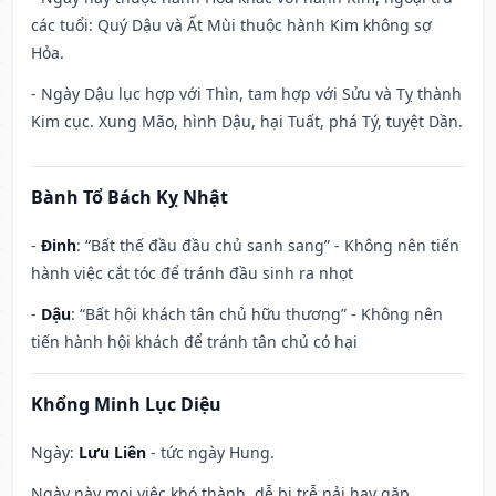
các tuổi: Quý Dậu và Ất Mùi thuộc hành Kim không sợ
Hỏa.
- Ngày Dậu lục hợp với Thìn, tam hợp với Sửu và Tỵ thành
Kim cục. Xung Mão, hình Dậu, hại Tuất, phá Tý, tuyệt Dần.
Bành Tổ Bách Kỵ Nhật
-
Đinh
: “Bất thế đầu đầu chủ sanh sang” - Không nên tiến
hành việc cắt tóc để tránh đầu sinh ra nhọt
-
Dậu
: “Bất hội khách tân chủ hữu thương” - Không nên
tiến hành hội khách để tránh tân chủ có hại
Khổng Minh Lục Diệu
Ngày:
Lưu Liên
- tức ngày Hung.
Ngày này mọi việc khó thành, dễ bị trễ nải hay gặp