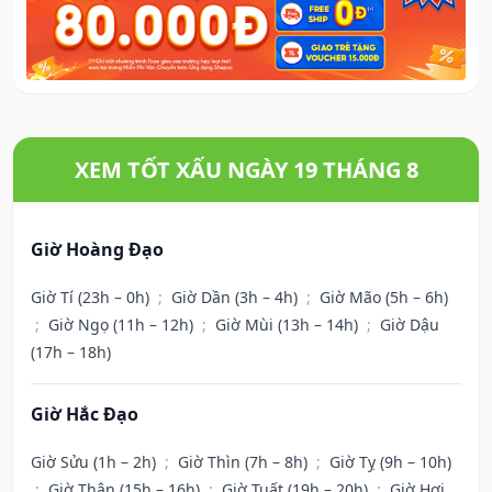
XEM TỐT XẤU NGÀY 19 THÁNG 8
Giờ Hoàng Đạo
Giờ Tí (23h – 0h)
;
Giờ Dần (3h – 4h)
;
Giờ Mão (5h – 6h)
;
Giờ Ngọ (11h – 12h)
;
Giờ Mùi (13h – 14h)
;
Giờ Dậu
(17h – 18h)
Giờ Hắc Đạo
Giờ Sửu (1h – 2h)
;
Giờ Thìn (7h – 8h)
;
Giờ Tỵ (9h – 10h)
;
Giờ Thân (15h – 16h)
;
Giờ Tuất (19h – 20h)
;
Giờ Hợi