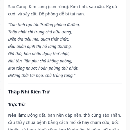
Sao Cang: Kim Long (con rồng): Kim tinh, sao xấu. Kỵ gả
cưới và xây cất. Đề phòng dễ bị tai nạn.
“Can tinh tạo tác Trưởng phòng đường,
Thập nhật chi trung chủ hữu ương,
Điền địa tiêu ma, quan thất chức,
Đầu quân định thị hổ lang thương.
Giá thú, hôn nhân dụng thử nhật,
Nhi tôn, Tân phụ chủ không phòng,
Mai táng nhược hoàn phùng thử nhật,
Đương thời tai họa, chủ trùng tang.”
Thập Nhị Kiến Trừ
Trực Trừ
Nên làm
: Động đất, ban nền đắp nền, thờ cúng Táo Thần,
cầu thầy chữa bệnh bằng cách mổ xẻ hay châm cứu, bốc
thuốc, xả tang, khởi công làm lò nhuộm lò gốm, nữ nhân