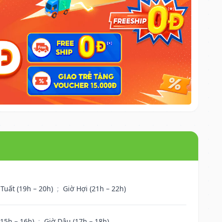
 Tuất (19h – 20h)
;
Giờ Hợi (21h – 22h)
(15h – 16h)
;
Giờ Dậu (17h – 18h)