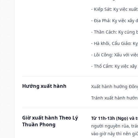
- Kiếp Sát: Kỵ việc xuấ
- Địa Phá: Kỵ việc xây 
- Thần Cách: Kỵ cúng b
- Hà khôi, Cẩu Giảo: K
- Lôi Công: Xấu với vi
- Thổ Cẩm: Kỵ việc xây
Hướng xuất hành
Xuất hành hướng Đông 
Tránh xuất hành hướng
Giờ xuất hành Theo Lý
Từ 11h-13h (Ngọ) và t
Thuần Phong
người nguyền rủa, trá
vào giờ này thì nên g