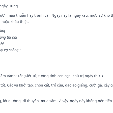
 ngày Hung.
ỡi, mâu thuẫn hay tranh cãi. Ngày này là ngày xấu, mưu sự khó thà
 hoặc khẩu thiệt.
cùng
ùng thị phi
khi
ly vợ chồng.”
 Sầm Bành: Tốt (Kiết Tú) tướng tinh con cọp, chủ trị ngày thứ 3.
 tốt. Các vụ khởi tạo, chôn cất, trổ cửa, đào ao giếng, cưới gả, xây 
, lót giường, đi thuyền, mua sắm. Vì vậy, ngày này không nên tiến