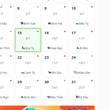
🌙
8
9
10
1/7
2/7
3/7
4/7
🐕
🐖
🐀
t Dậu
Bính Tuất
Đinh Hợi
Mậu Tý
15
16
17
8/7
9/7
10/7
11/7
🐍
🐎
🐐
âm Thìn
Quý Tỵ
Giáp Ngọ
Ất Mùi
⭐
22
23
24
5/7
16/7
17/7
18/7
🐀
🐂
🐅
ỷ Hợi
Canh Tý
Tân Sửu
Nhâm Dần
29
30
31
2/7
23/7
24/7
25/7
🐐
🐒
🐓
nh Ngọ
Đinh Mùi
Mậu Thân
Kỷ Dậu