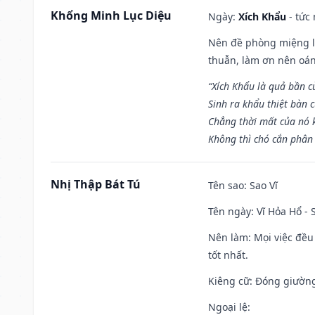
Khổng Minh Lục Diệu
Ngày:
Xích Khẩu
- tức
Nên đề phòng miệng lư
thuẫn, làm ơn nên oán
“Xích Khẩu là quả bần 
Sinh ra khẩu thiệt bàn c
Chẳng thời mất của nó 
Không thì chó cắn phân 
Nhị Thập Bát Tú
Tên sao
: Sao Vĩ
Tên ngày
: Vĩ Hỏa Hổ -
Nên làm
: Mọi việc đều
tốt nhất.
Kiêng cữ
: Đóng giường
Ngoại lệ
: