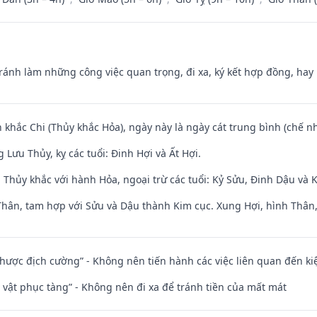
Tránh làm những công việc quan trọng, đi xa, ký kết hợp đồng, hay 
 khắc Chi (Thủy khắc Hỏa), ngày này là ngày cát trung bình (chế nh
Lưu Thủy, kỵ các tuổi: Đinh Hợi và Ất Hợi.
 Thủy khắc với hành Hỏa, ngoại trừ các tuổi: Kỷ Sửu, Đinh Dậu và
Thân, tam hợp với Sửu và Dậu thành Kim cục. Xung Hợi, hình Thân, 
 nhược địch cường” - Không nên tiến hành các việc liên quan đến ki
ài vật phục tàng” - Không nên đi xa để tránh tiền của mất mát