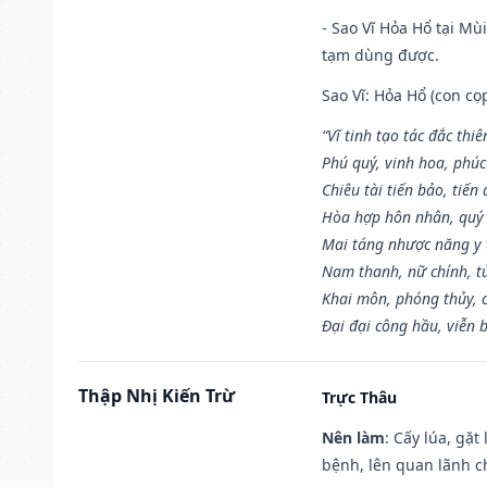
- Sao Vĩ Hỏa Hổ tại Mù
tạm dùng được.
Sao Vĩ: Hỏa Hổ (con cọ
“Vĩ tinh tạo tác đắc thiê
Phú quý, vinh hoa, phúc
Chiêu tài tiến bảo, tiến 
Hòa hợp hôn nhân, quý 
Mai táng nhược năng y 
Nam thanh, nữ chính, t
Khai môn, phóng thủy, c
Đại đại công hầu, viễn 
Thập Nhị Kiến Trừ
Trực Thâu
Nên làm
: Cấy lúa, gặ
bệnh, lên quan lãnh c