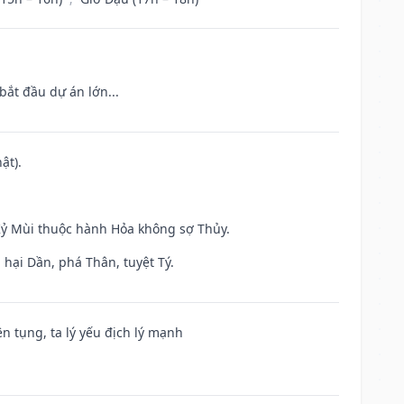
bắt đầu dự án lớn...
ật).
 Kỷ Mùi thuộc hành Hỏa không sợ Thủy.
hại Dần, phá Thân, tuyệt Tý.
ện tụng, ta lý yếu địch lý mạnh