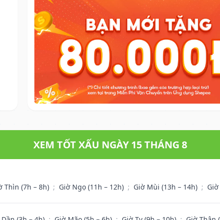
XEM TỐT XẤU NGÀY 15 THÁNG 8
ờ Thìn (7h – 8h)
;
Giờ Ngọ (11h – 12h)
;
Giờ Mùi (13h – 14h)
;
Giờ
 Dần (3h – 4h)
;
Giờ Mão (5h – 6h)
;
Giờ Tỵ (9h – 10h)
;
Giờ Thân 