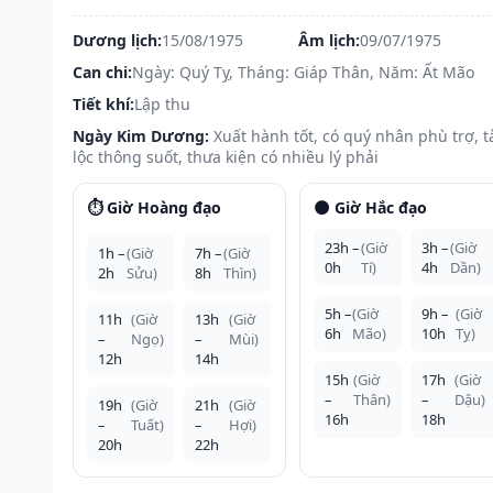
Dương lịch:
15/08/1975
Âm lịch:
09/07/1975
Can chi:
Ngày: Quý Tỵ, Tháng: Giáp Thân, Năm: Ất Mão
Tiết khí:
Lập thu
Ngày Kim Dương:
Xuất hành tốt, có quý nhân phù trợ, t
lộc thông suốt, thưa kiện có nhiều lý phải
⏱️ Giờ Hoàng đạo
🌑 Giờ Hắc đạo
23h –
(Giờ
3h –
(Giờ
1h –
(Giờ
7h –
(Giờ
0h
Tí)
4h
Dần)
2h
Sửu)
8h
Thìn)
5h –
(Giờ
9h –
(Giờ
11h
(Giờ
13h
(Giờ
6h
Mão)
10h
Tỵ)
–
Ngọ)
–
Mùi)
12h
14h
15h
(Giờ
17h
(Giờ
–
Thân)
–
Dậu)
19h
(Giờ
21h
(Giờ
16h
18h
–
Tuất)
–
Hợi)
20h
22h