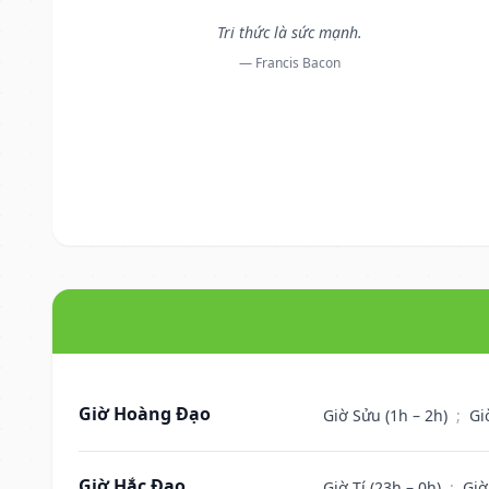
Tri thức là sức mạnh.
— Francis Bacon
Giờ Hoàng Đạo
Giờ Sửu (1h – 2h)
;
Gi
Giờ Hắc Đạo
Giờ Tí (23h – 0h)
;
Giờ