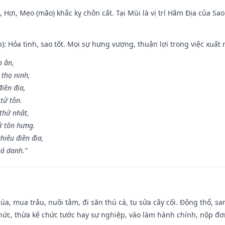
i, Hợi, Mẹo (mão) khắc kỵ chôn cất. Tại Mùi là vị trí Hãm Địa của S
p): Hỏa tinh, sao tốt. Mọi sự hưng vượng, thuận lợi trong việc xuất 
n ân,
 thọ ninh,
điền địa,
tử tôn.
thử nhật,
ử tôn hưng.
hiêu điền địa,
bá danh.”
t lúa, mua trâu, nuôi tằm, đi săn thú cá, tu sửa cây cối. Động thổ
hức, thừa kế chức tước hay sự nghiệp, vào làm hành chính, nộp đơ