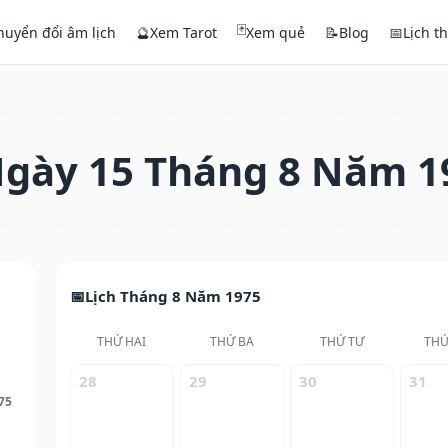
🃏
huyển đổi âm lịch
🔮
Xem Tarot
Xem quẻ
📝
Blog
📅
Lịch t
gày 15 Tháng 8 Năm 1
Lịch Tháng 8 Năm 1975
THỨ HAI
THỨ BA
THỨ TƯ
THỨ
28
29
30
31
75