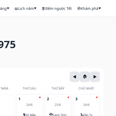
háng
📖
Lịch năm
🧧
Đếm ngược Tết
🧭
Khám phá
▼
▼
▼
975
 NĂM
THỨ SÁU
THỨ BẢY
CHỦ NHẬT
1
2
3
24/6
25/6
26/6
🐈
🐉
🐍
Kỷ Mão
Canh Thìn
Tân Tỵ