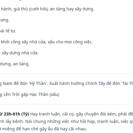
t hành, giá thú (cưới hỏi), an táng hay xây dựng.
dựng.
ái tế tự.
ỵ khởi công xây nhà cửa, xấu cho mọi công việc.
ệc xây dựng nhà cửa.
 dựng, an táng.
Nam để đón 'Hỷ Thần'. Xuất hành hướng Chính Tây để đón 'Tài Th
 Lên Trời gặp Hạc Thần (xấu)
ừ 23h-01h (Tý)
Hay tranh luận, cãi cọ, gây chuyện đói kém, phải đ
nh lây bệnh. Nói chung những việc như hội họp, tranh luận, việc q
iữ miệng để hạn ché gây ẩu đả hay cãi nhau.