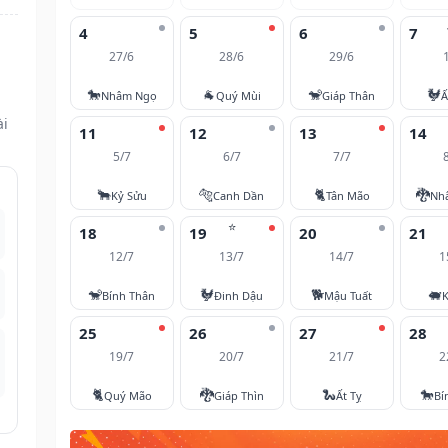
4
5
6
7
27/6
28/6
29/6
🐎
🐐
🐒
🐓
Nhâm Ngọ
Quý Mùi
Giáp Thân
Ấ
ài
11
12
13
14
5/7
6/7
7/7
🐂
🐅
🐈
🐉
Kỷ Sửu
Canh Dần
Tân Mão
Nh
⭐
18
19
20
21
12/7
13/7
14/7
1
🐒
🐓
🐕
🐖
Bính Thân
Đinh Dậu
Mậu Tuất
K
25
26
27
28
19/7
20/7
21/7
2
🐈
🐉
🐍
🐎
Quý Mão
Giáp Thìn
Ất Tỵ
Bí