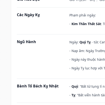
Các Ngày Kỵ
Phạm phải ngày:
-
Kim Thần Thất Sát
: 
Ngũ Hành
Ngày:
Quý Tỵ
- tức Can
- Nạp âm: Ngày Trường 
- Ngày này thuộc hành
- Ngày Tỵ lục hợp với 
Bành Tổ Bách Kỵ Nhật
-
Quý
: “Bất từ tụng lí
-
Tỵ
: “Bất viễn hành t