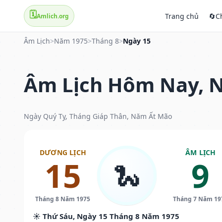
🗓️
Trang chủ
🔄
C
Amlich.org
Âm Lịch
>
Năm 1975
>
Tháng 8
>
Ngày 15
Âm Lịch Hôm Nay, N
Ngày Quý Tỵ, Tháng Giáp Thân, Năm Ất Mão
DƯƠNG LỊCH
ÂM LỊCH
15
9
🐍
Tháng 8 Năm 1975
Tháng 7 Năm 19
☀️ Thứ Sáu, Ngày 15 Tháng 8 Năm 1975