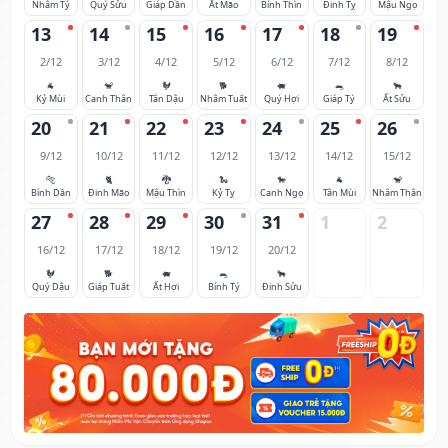
Nhâm Tý
Quý Sửu
Giáp Dần
Ất Mão
Bính Thìn
Đinh Tỵ
Mậu Ngọ
13
14
15
16
17
18
19
2/12
3/12
4/12
5/12
6/12
7/12
8/12
🐐
🐒
🐓
🐕
🐖
🐀
🐂
Kỷ Mùi
Canh Thân
Tân Dậu
Nhâm Tuất
Quý Hợi
Giáp Tý
Ất Sửu
20
21
22
23
24
25
26
9/12
10/12
11/12
12/12
13/12
14/12
15/12
🐅
🐈
🐉
🐍
🐎
🐐
🐒
Bính Dần
Đinh Mão
Mậu Thìn
Kỷ Tỵ
Canh Ngọ
Tân Mùi
Nhâm Thân
27
28
29
30
31
1
2
16/12
17/12
18/12
19/12
20/12
🐓
🐕
🐖
🐀
🐂
Quý Dậu
Giáp Tuất
Ất Hợi
Bính Tý
Đinh Sửu