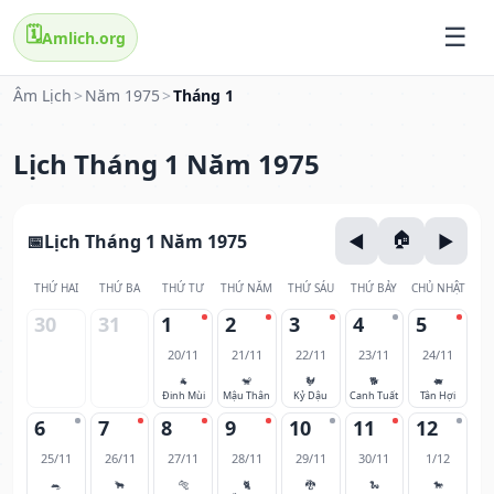
🗓️
Amlich.org
Âm Lịch
>
Năm 1975
>
Tháng 1
Lịch Tháng 1 Năm 1975
Lịch Tháng 1 Năm 1975
THỨ HAI
THỨ BA
THỨ TƯ
THỨ NĂM
THỨ SÁU
THỨ BẢY
CHỦ NHẬT
30
31
1
2
3
4
5
20/11
21/11
22/11
23/11
24/11
🐐
🐒
🐓
🐕
🐖
Đinh Mùi
Mậu Thân
Kỷ Dậu
Canh Tuất
Tân Hợi
6
7
8
9
10
11
12
25/11
26/11
27/11
28/11
29/11
30/11
1/12
🐀
🐂
🐅
🐈
🐉
🐍
🐎