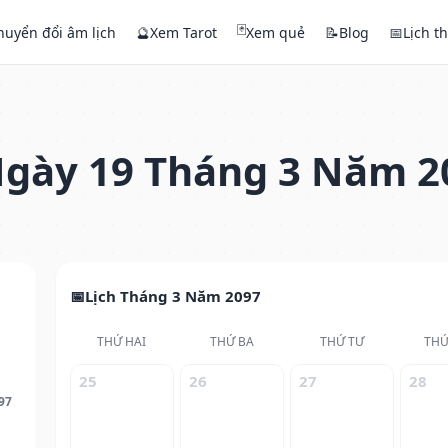
🃏
huyển đổi âm lịch
🔮
Xem Tarot
Xem quẻ
📝
Blog
📅
Lịch t
gày 19 Tháng 3 Năm 2
Lịch Tháng 3 Năm 2097
THỨ HAI
THỨ BA
THỨ TƯ
THỨ
25
26
27
28
97