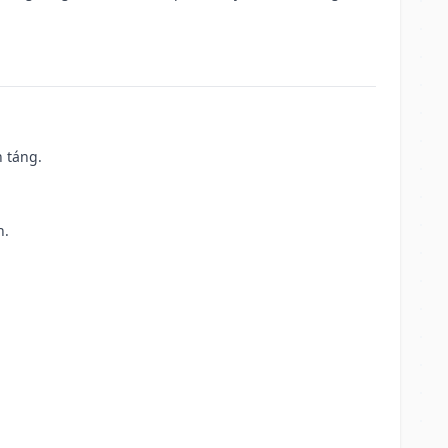
n táng.
h.