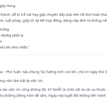
ngày Hung.
 thành, dễ bị trễ nải hay gặp chuyện dây dưa nên rất khó hoàn th
ính, luật pháp, giấy tờ, ký kết hợp đồng, dâng nộp đơn từ không nên
 tường
a đường phân ly
hi
iều khi nhọc nhằn.”
u - Phó Tuấn: Xấu (Hung Tú) Tướng tinh con khỉ, chủ trị ngày thứ 3
ng nên làm bất kỳ việc chi.
ạo tác việc chi cũng không tốt. KỴ NHẤT là chôn cất và các vụ thu
họ đường (đóng hòm để sẵn). Ngày này tuyệt đối không tiến hành 