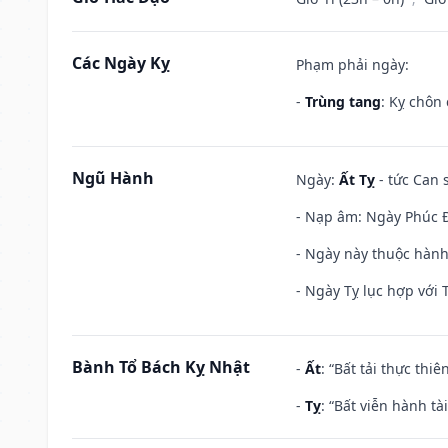
Các Ngày Kỵ
Phạm phải ngày:
-
Trùng tang
: Kỵ chôn
Ngũ Hành
Ngày:
Ất Tỵ
- tức Can 
- Nạp âm: Ngày Phúc Đă
- Ngày này thuộc hành
- Ngày Tỵ lục hợp với 
Bành Tổ Bách Kỵ Nhật
-
Ất
: “Bất tải thực th
-
Tỵ
: “Bất viễn hành t