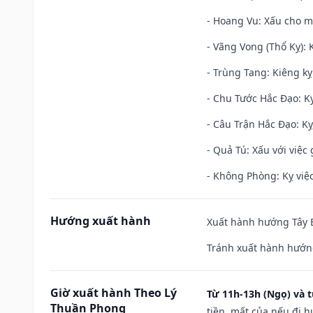
- Hoang Vu: Xấu cho m
- Vãng Vong (Thổ Kỵ): K
- Trùng Tang: Kiêng kỵ
- Chu Tước Hắc Đạo: Kỵ
- Câu Trận Hắc Đạo: Kỵ
- Quả Tú: Xấu với việc g
- Không Phòng: Kỵ việc 
Hướng xuất hành
Xuất hành hướng Tây B
Tránh xuất hành hướng
Giờ xuất hành Theo Lý
Từ 11h-13h (Ngọ) và t
Thuần Phong
tiền, mất của nếu đi 