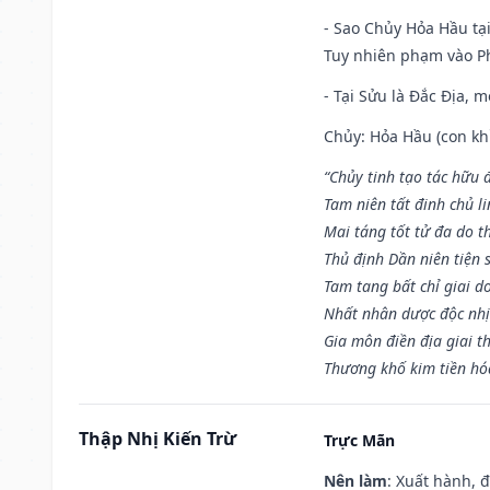
- Sao Chủy Hỏa Hầu tại
Tuy nhiên phạm vào Ph
- Tại Sửu là Đắc Địa, 
Chủy: Hỏa Hầu (con khỉ
“Chủy tinh tạo tác hữu 
Tam niên tất đinh chủ li
Mai táng tốt tử đa do t
Thủ định Dần niên tiện 
Tam tang bất chỉ giai d
Nhất nhân dược độc nhị
Gia môn điền địa giai t
Thương khố kim tiền hóa
Thập Nhị Kiến Trừ
Trực Mãn
Nên làm
: Xuất hành, 