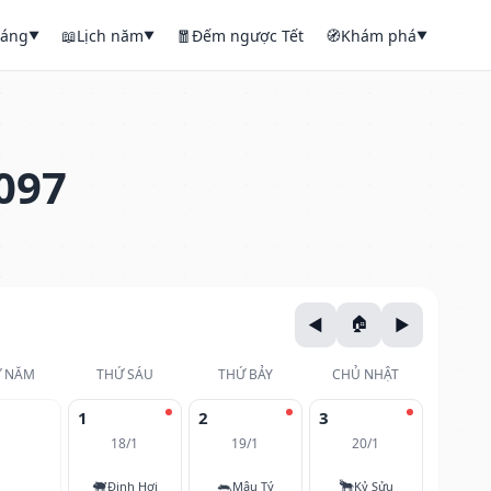
háng
📖
Lịch năm
🧧
Đếm ngược Tết
🧭
Khám phá
▼
▼
▼
097
 NĂM
THỨ SÁU
THỨ BẢY
CHỦ NHẬT
1
2
3
18/1
19/1
20/1
🐖
🐀
🐂
Đinh Hợi
Mậu Tý
Kỷ Sửu