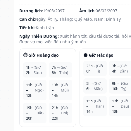
Dương lịch:
19/03/2097
Âm lịch:
06/02/2097
Can chi:
Ngày: Ất Tỵ, Tháng: Quý Mão, Năm: Đinh Tỵ
Tiết khí:
Kinh trập
Ngày Thiên Dương:
Xuất hành tốt, cầu tài được tài, hỏi 
được vợ mọi việc đều như ý muốn
⏱️ Giờ Hoàng đạo
🌑 Giờ Hắc đạo
23h –
(Giờ
3h –
(Giờ
1h –
(Giờ
7h –
(Giờ
0h
Tí)
4h
Dần)
2h
Sửu)
8h
Thìn)
5h –
(Giờ
9h –
(Giờ
11h
(Giờ
13h
(Giờ
6h
Mão)
10h
Tỵ)
–
Ngọ)
–
Mùi)
12h
14h
15h
(Giờ
17h
(Giờ
–
Thân)
–
Dậu)
19h
(Giờ
21h
(Giờ
16h
18h
–
Tuất)
–
Hợi)
20h
22h