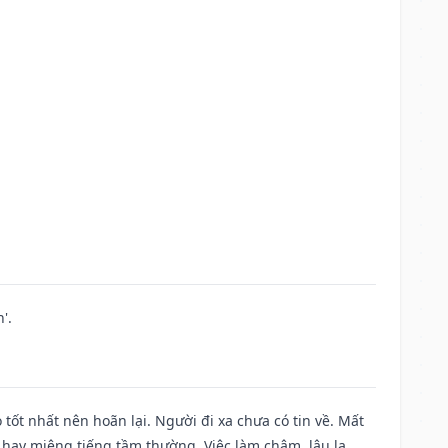
'.
 tốt nhất nên hoãn lại. Người đi xa chưa có tin về. Mất
 hay miệng tiếng tầm thường. Việc làm chậm, lâu la