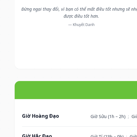
Đừng ngại thay đổi, vì bạn có thể mất điều tốt nhưng sẽ n
được điều tốt hơn.
— Khuyết Danh
Giờ Hoàng Đạo
Giờ Sửu (1h – 2h)
;
Gi
Giờ Hắc Đạo
Giờ Tí (23h – 0h)
;
Giờ