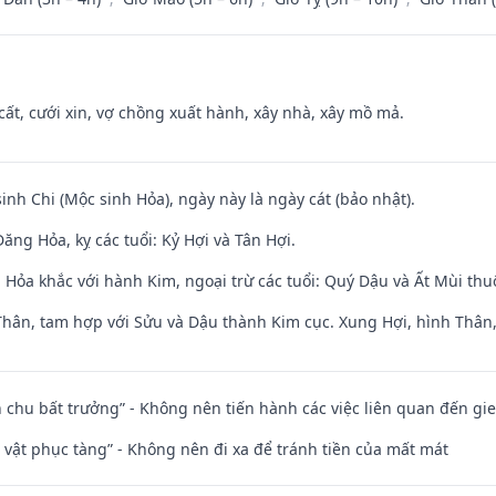
 cất, cưới xin, vợ chồng xuất hành, xây nhà, xây mồ mả.
sinh Chi (Mộc sinh Hỏa), ngày này là ngày cát (bảo nhật).
ng Hỏa, kỵ các tuổi: Kỷ Hợi và Tân Hợi.
 Hỏa khắc với hành Kim, ngoại trừ các tuổi: Quý Dậu và Ất Mùi th
Thân, tam hợp với Sửu và Dậu thành Kim cục. Xung Hợi, hình Thân, 
iên chu bất trưởng” - Không nên tiến hành các việc liên quan đến g
ài vật phục tàng” - Không nên đi xa để tránh tiền của mất mát