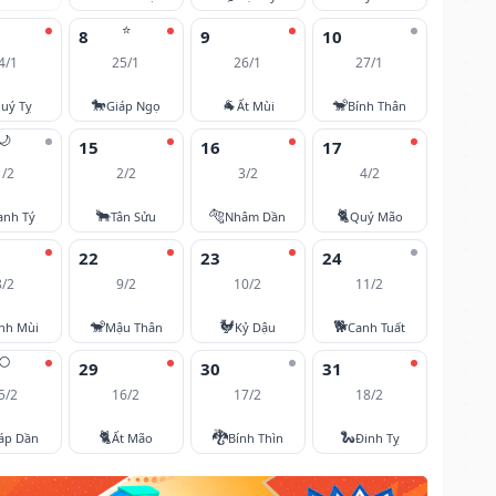
⭐
8
9
10
4/1
25/1
26/1
27/1
🐎
🐐
🐒
uý Tỵ
Giáp Ngọ
Ất Mùi
Bính Thân
🌙
15
16
17
1/2
2/2
3/2
4/2
🐂
🐅
🐈
anh Tý
Tân Sửu
Nhâm Dần
Quý Mão
22
23
24
8/2
9/2
10/2
11/2
🐒
🐓
🐕
nh Mùi
Mậu Thân
Kỷ Dậu
Canh Tuất
🌕
29
30
31
5/2
16/2
17/2
18/2
🐈
🐉
🐍
áp Dần
Ất Mão
Bính Thìn
Đinh Tỵ