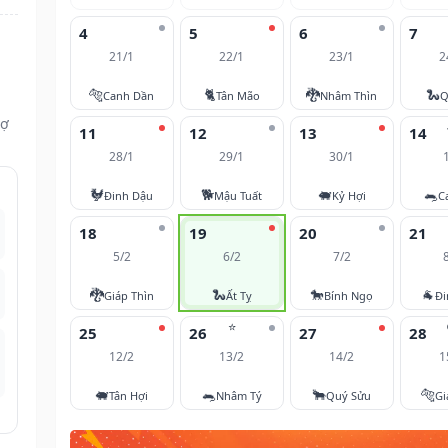
4
5
6
7
21/1
22/1
23/1
2
🐅
🐈
🐉
🐍
Canh Dần
Tân Mão
Nhâm Thìn
Q
vợ
11
12
13
14
28/1
29/1
30/1
🐓
🐕
🐖
🐀
Đinh Dậu
Mậu Tuất
Kỷ Hợi
C
18
19
20
21
5/2
6/2
7/2
🐉
🐍
🐎
🐐
Giáp Thìn
Ất Tỵ
Bính Ngọ
Đi
⭐
25
26
27
28
12/2
13/2
14/2
1
🐖
🐀
🐂
🐅
Tân Hợi
Nhâm Tý
Quý Sửu
Gi