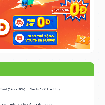
 Tuất (19h – 20h)
;
Giờ Hợi (21h – 22h)
(15h – 16h)
;
Giờ Dậu (17h – 18h)