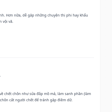
ành. Hơn nữa, dễ gặp những chuyện thị phi hay khẩu
 vội vã.
.
ộc về chết chôn như sửa đắp mồ mả, làm sanh phần (làm
chôn cất người chết để tránh gặp điềm dữ.