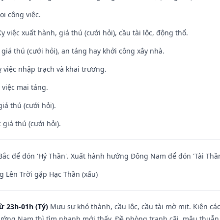
ọi công việc.
ỵ việc xuất hành, giá thú (cưới hỏi), cầu tài lộc, động thổ.
 giá thú (cưới hỏi), an táng hay khởi công xây nhà.
 việc nhập trạch và khai trương.
 việc mai táng.
iá thú (cưới hỏi).
giá thú (cưới hỏi).
ắc để đón 'Hỷ Thần'. Xuất hành hướng Đông Nam để đón 'Tài Thần
 Lên Trời gặp Hạc Thần (xấu)
ừ 23h-01h (Tý)
Mưu sự khó thành, cầu lộc, cầu tài mờ mịt. Kiện cáo
hướng Nam thì tìm nhanh mới thấy. Đề phòng tranh cãi, mâu thuẫn