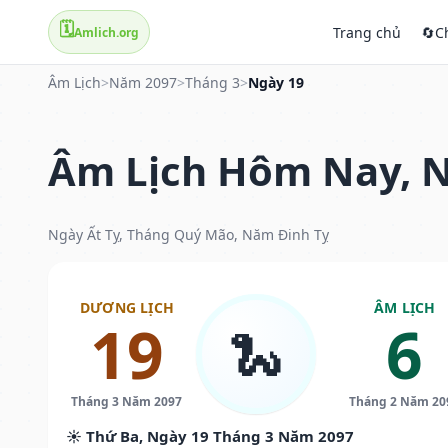
🗓️
Trang chủ
🔄
C
Amlich.org
Âm Lịch
>
Năm 2097
>
Tháng 3
>
Ngày 19
Âm Lịch Hôm Nay, N
Ngày Ất Tỵ, Tháng Quý Mão, Năm Đinh Tỵ
DƯƠNG LỊCH
ÂM LỊCH
19
6
🐍
Tháng 3 Năm 2097
Tháng 2 Năm 20
☀️ Thứ Ba, Ngày 19 Tháng 3 Năm 2097