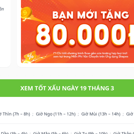
hận
XEM TỐT XẤU NGÀY 19 THÁNG 3
ờ Thìn (7h – 8h)
;
Giờ Ngọ (11h – 12h)
;
Giờ Mùi (13h – 14h)
;
Giờ
 Dần (3h – 4h)
;
Giờ Mão (5h – 6h)
;
Giờ Tỵ (9h – 10h)
;
Giờ Thân 