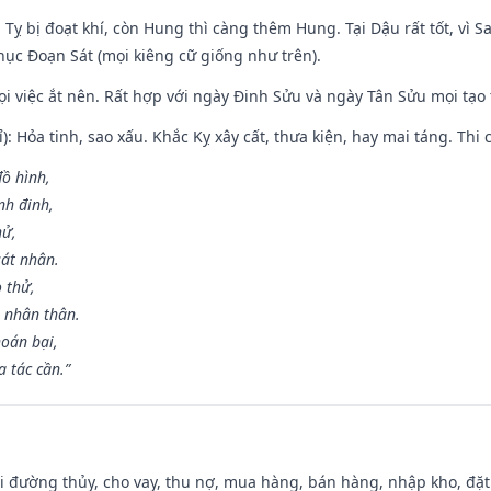
 Tỵ bị đoạt khí, còn Hung thì càng thêm Hung. Tại Dậu rất tốt, vì
ục Đoạn Sát (mọi kiêng cữ giống như trên).
mọi việc ắt nên. Rất hợp với ngày Đinh Sửu và ngày Tân Sửu mọi tạo
): Hỏa tinh, sao xấu. Khắc Kỵ xây cất, thưa kiện, hay mai táng. Thi 
đồ hình,
nh đinh,
hử,
sát nhân.
o thử,
 nhân thân.
hoán bại,
 tác cần.”
đi đường thủy, cho vay, thu nợ, mua hàng, bán hàng, nhập kho, đặt