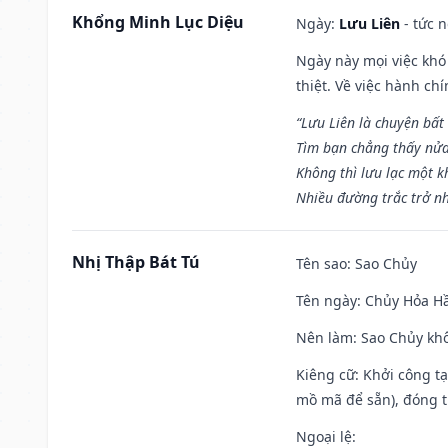
Khổng Minh Lục Diệu
Ngày:
Lưu Liên
- tức 
Ngày này mọi việc khó
thiệt. Về việc hành ch
“Lưu Liên là chuyện bất
Tìm bạn chẳng thấy nử
Không thì lưu lạc một k
Nhiều đường trắc trở nh
Nhị Thập Bát Tú
Tên sao
: Sao Chủy
Tên ngày
: Chủy Hỏa Hầ
Nên làm
: Sao Chủy khô
Kiêng cữ
: Khởi công t
mồ mã để sẵn), đóng t
Ngoại lệ
: