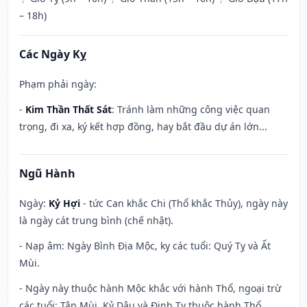
– 18h)
Các Ngày Kỵ
Phạm phải ngày:
-
Kim Thần Thất Sát
: Tránh làm những công việc quan
trọng, đi xa, ký kết hợp đồng, hay bắt đầu dự án lớn...
Ngũ Hành
Ngày:
Kỷ Hợi
- tức Can khắc Chi (Thổ khắc Thủy), ngày này
là ngày cát trung bình (chế nhật).
- Nạp âm: Ngày Bình Địa Mộc, kỵ các tuổi: Quý Tỵ và Ất
Mùi.
- Ngày này thuộc hành Mộc khắc với hành Thổ, ngoại trừ
các tuổi: Tân Mùi, Kỷ Dậu và Đinh Tỵ thuộc hành Thổ