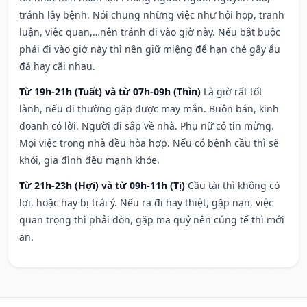
tránh lây bệnh. Nói chung những việc như hội họp, tranh
luận, việc quan,…nên tránh đi vào giờ này. Nếu bắt buộc
phải đi vào giờ này thì nên giữ miệng để hạn ché gây ẩu
đả hay cãi nhau.
Từ 19h-21h (Tuất) và từ 07h-09h (Thìn)
Là giờ rất tốt
lành, nếu đi thường gặp được may mắn. Buôn bán, kinh
doanh có lời. Người đi sắp về nhà. Phụ nữ có tin mừng.
Mọi việc trong nhà đều hòa hợp. Nếu có bệnh cầu thì sẽ
khỏi, gia đình đều mạnh khỏe.
Từ 21h-23h (Hợi) và từ 09h-11h (Tị)
Cầu tài thì không có
lợi, hoặc hay bị trái ý. Nếu ra đi hay thiệt, gặp nạn, việc
quan trọng thì phải đòn, gặp ma quỷ nên cúng tế thì mới
an.