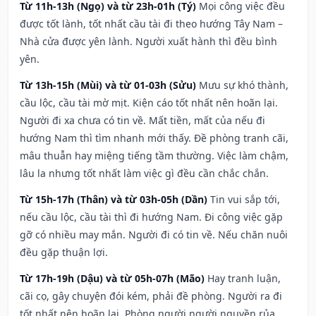
Từ 11h-13h (Ngọ) và từ 23h-01h (Tý)
Mọi công việc đều
được tốt lành, tốt nhất cầu tài đi theo hướng Tây Nam –
Nhà cửa được yên lành. Người xuất hành thì đều bình
yên.
Từ 13h-15h (Mùi) và từ 01-03h (Sửu)
Mưu sự khó thành,
cầu lộc, cầu tài mờ mịt. Kiện cáo tốt nhất nên hoãn lại.
Người đi xa chưa có tin về. Mất tiền, mất của nếu đi
hướng Nam thì tìm nhanh mới thấy. Đề phòng tranh cãi,
mâu thuẫn hay miệng tiếng tầm thường. Việc làm chậm,
lâu la nhưng tốt nhất làm việc gì đều cần chắc chắn.
Từ 15h-17h (Thân) và từ 03h-05h (Dần)
Tin vui sắp tới,
nếu cầu lộc, cầu tài thì đi hướng Nam. Đi công việc gặp
gỡ có nhiều may mắn. Người đi có tin về. Nếu chăn nuôi
đều gặp thuận lợi.
Từ 17h-19h (Dậu) và từ 05h-07h (Mão)
Hay tranh luận,
cãi cọ, gây chuyện đói kém, phải đề phòng. Người ra đi
tốt nhất nên hoãn lại. Phòng người người nguyền rủa,