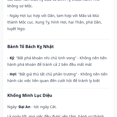
không sợ Mộc.
- Ngày Hợi lục hợp với Dần, tam hợp với Mão và Mùi
thành Mộc cục. Xung Tỵ, hình Hợi, hại Thân, phá Dần,
tuyệt Ngọ.
Bành Tổ Bách Kỵ Nhật
-
Kỷ
: “Bất phá khoán nhị chủ tịnh vong” - Không nên tiến
hành phá khoán để tránh cả 2 bên đều mất mát
-
Hợi
: “Bất giá thú tất chủ phân trương” - Không nên tiến
hành các việc liên quan đến cưới hỏi để tránh ly biệt
Khổng Minh Lục Diệu
Ngày:
Đại An
- tức ngày Cát.
Là ngày tốt, mọi việc đều được yên tâm, hành sự thành