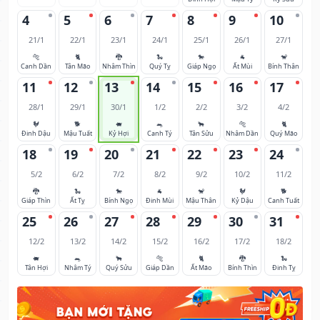
4
5
6
7
8
9
10
21/1
22/1
23/1
24/1
25/1
26/1
27/1
🐅
🐈
🐉
🐍
🐎
🐐
🐒
Canh Dần
Tân Mão
Nhâm Thìn
Quý Tỵ
Giáp Ngọ
Ất Mùi
Bính Thân
11
12
13
14
15
16
17
28/1
29/1
30/1
1/2
2/2
3/2
4/2
🐓
🐕
🐖
🐀
🐂
🐅
🐈
Đinh Dậu
Mậu Tuất
Kỷ Hợi
Canh Tý
Tân Sửu
Nhâm Dần
Quý Mão
18
19
20
21
22
23
24
5/2
6/2
7/2
8/2
9/2
10/2
11/2
🐉
🐍
🐎
🐐
🐒
🐓
🐕
Giáp Thìn
Ất Tỵ
Bính Ngọ
Đinh Mùi
Mậu Thân
Kỷ Dậu
Canh Tuất
25
26
27
28
29
30
31
12/2
13/2
14/2
15/2
16/2
17/2
18/2
🐖
🐀
🐂
🐅
🐈
🐉
🐍
Tân Hợi
Nhâm Tý
Quý Sửu
Giáp Dần
Ất Mão
Bính Thìn
Đinh Tỵ