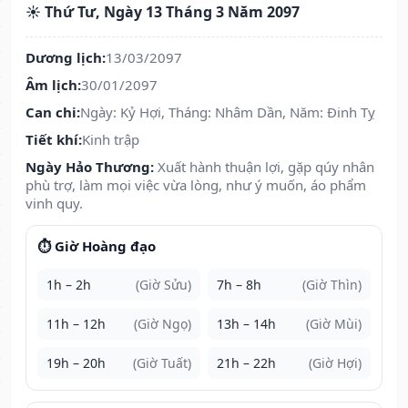
☀️ Thứ Tư, Ngày 13 Tháng 3 Năm 2097
Dương lịch:
13/03/2097
Âm lịch:
30/01/2097
Can chi:
Ngày: Kỷ Hợi, Tháng: Nhâm Dần, Năm: Đinh Tỵ
Tiết khí:
Kinh trập
Ngày Hảo Thương:
Xuất hành thuận lợi, gặp qúy nhân
phù trợ, làm mọi việc vừa lòng, như ý muốn, áo phẩm
vinh quy.
⏱️ Giờ Hoàng đạo
1h – 2h
(Giờ Sửu)
7h – 8h
(Giờ Thìn)
11h – 12h
(Giờ Ngọ)
13h – 14h
(Giờ Mùi)
19h – 20h
(Giờ Tuất)
21h – 22h
(Giờ Hợi)