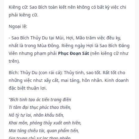
Kiêng cữ
: Sao Bích toàn kiết nên không có bất kỳ việc chi
phải kiêng cữ.
Ngoại lệ
:
- Sao Bích Thủy Du tại Mùi, Hợi, Mão trăm việc đều kỵ,
nhất là trong Mùa Đông. Riêng ngày Hợi là Sao Bích Đăng
Viên nhưng phạm phải
Phục Đoạn Sát
(nên kiêng cữ như
trên).
Bích: Thủy Du (con rái cá): Thủy tinh, sao tốt. Rất tốt cho
những việc như: xây cất, mai táng, hôn nhân. Kinh doanh
đặc biệt thuận lợi.
“Bích tinh tạo ác tiến trang điền
Ti tâm đại thục phúc thao thiên,
Nô tỳ tự lai, nhân khẩu tiến,
Khai môn, phóng thủy xuất anh hiền,
Mai táng chiêu tài, quan phẩm tiến,
Gia trung chủ sự lạc thao nhiên