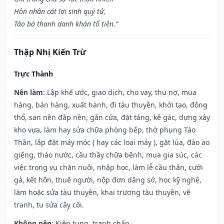
Hôn nhân cát lợi sinh quý tử,
Tảo bá thanh danh khán tổ tiên.”
Thập Nhị Kiến Trừ
Trực Thành
Nên làm
: Lập khế ước, giao dịch, cho vay, thu nợ, mua
hàng, bán hàng, xuất hành, đi tàu thuyền, khởi tạo, động
thổ, san nền đắp nền, gắn cửa, đặt táng, kê gác, dựng xây
kho vựa, làm hay sửa chữa phòng bếp, thờ phụng Táo
Thần, lắp đặt máy móc ( hay các loại máy ), gặt lúa, đào ao
giếng, tháo nước, cầu thầy chữa bệnh, mua gia súc, các
việc trong vụ chăn nuôi, nhập học, làm lễ cầu thân, cưới
gả, kết hôn, thuê người, nộp đơn dâng sớ, học kỹ nghệ,
làm hoặc sửa tàu thuyền, khai trương tàu thuyền, vẽ
tranh, tu sửa cây cối.
Không nên
: Kiện tụng, tranh chấp.