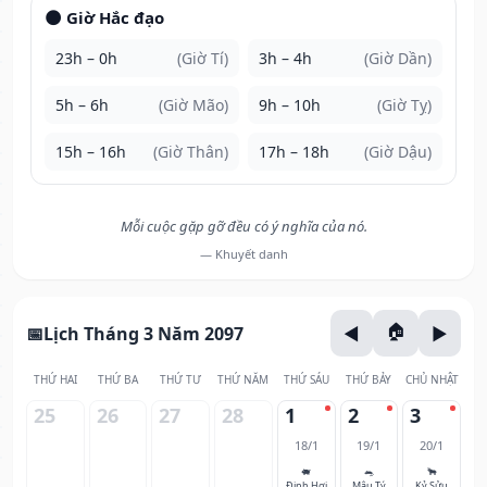
🌑 Giờ Hắc đạo
23h – 0h
(Giờ Tí)
3h – 4h
(Giờ Dần)
5h – 6h
(Giờ Mão)
9h – 10h
(Giờ Tỵ)
15h – 16h
(Giờ Thân)
17h – 18h
(Giờ Dậu)
Mỗi cuộc gặp gỡ đều có ý nghĩa của nó.
— Khuyết danh
Lịch Tháng 3 Năm 2097
THỨ HAI
THỨ BA
THỨ TƯ
THỨ NĂM
THỨ SÁU
THỨ BẢY
CHỦ NHẬT
25
26
27
28
1
2
3
18/1
19/1
20/1
🐖
🐀
🐂
Đinh Hợi
Mậu Tý
Kỷ Sửu