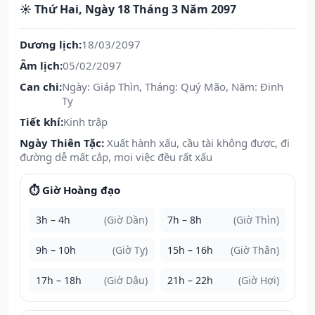
☀️ Thứ Hai, Ngày 18 Tháng 3 Năm 2097
Dương lịch:
18/03/2097
Âm lịch:
05/02/2097
Can chi:
Ngày: Giáp Thìn, Tháng: Quý Mão, Năm: Đinh
Tỵ
Tiết khí:
Kinh trập
Ngày Thiên Tặc:
Xuất hành xấu, cầu tài không được, đi
đường dễ mất cắp, mọi việc đều rất xấu
⏱️ Giờ Hoàng đạo
3h – 4h
(Giờ Dần)
7h – 8h
(Giờ Thìn)
9h – 10h
(Giờ Tỵ)
15h – 16h
(Giờ Thân)
17h – 18h
(Giờ Dậu)
21h – 22h
(Giờ Hợi)