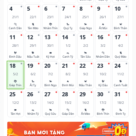
4
5
6
7
8
9
10
21/1
22/1
23/1
24/1
25/1
26/1
27/1
🐅
🐈
🐉
🐍
🐎
🐐
🐒
Canh Dần
Tân Mão
Nhâm Thìn
Quý Tỵ
Giáp Ngọ
Ất Mùi
Bính Thân
11
12
13
14
15
16
17
28/1
29/1
30/1
1/2
2/2
3/2
4/2
🐓
🐕
🐖
🐀
🐂
🐅
🐈
Đinh Dậu
Mậu Tuất
Kỷ Hợi
Canh Tý
Tân Sửu
Nhâm Dần
Quý Mão
18
19
20
21
22
23
24
5/2
6/2
7/2
8/2
9/2
10/2
11/2
🐉
🐍
🐎
🐐
🐒
🐓
🐕
Giáp Thìn
Ất Tỵ
Bính Ngọ
Đinh Mùi
Mậu Thân
Kỷ Dậu
Canh Tuất
25
26
27
28
29
30
31
12/2
13/2
14/2
15/2
16/2
17/2
18/2
🐖
🐀
🐂
🐅
🐈
🐉
🐍
Tân Hợi
Nhâm Tý
Quý Sửu
Giáp Dần
Ất Mão
Bính Thìn
Đinh Tỵ