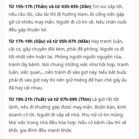
Từ 15h-17h (Thân) và từ 03h-05h (Dần)
Tin vui sắp tới,
nếu cầu lộc, cầu tài thì đi hướng Nam. Đi công việc gặp
gỡ có nhiều may mắn. Người đi có tin về. Nếu chăn nuôi
đều gặp thuận lợi.
Từ 17h-19h (Dậu) và từ 05h-07h (Mão)
Hay tranh luận,
cãi cọ, gây chuyện đói kém, phải đề phòng. Người ra đi
tốt nhất nên hoãn lại. Phòng người người nguyền rủa,
tránh lây bệnh. Nói chung những việc như hội họp, tranh
luận, việc quan,…nên tránh đi vào giờ này. Nếu bắt buộc
phải đi vào giờ này thì nên giữ miệng để hạn ché gây ẩu
đả hay cãi nhau.
Từ 19h-21h (Tuất) và từ 07h-09h (Thìn)
Là giờ rất tốt
lành, nếu đi thường gặp được may mắn. Buôn bán, kinh
doanh có lời. Người đi sắp về nhà. Phụ nữ có tin mừng.
Mọi việc trong nhà đều hòa hợp. Nếu có bệnh cầu thì sẽ
khỏi, gia đình đều mạnh khỏe.