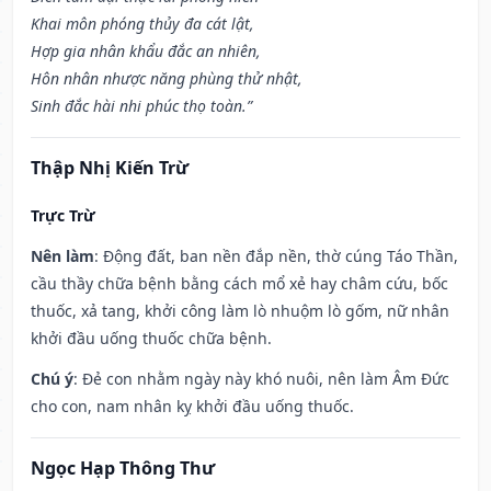
Khai môn phóng thủy đa cát lật,
Hợp gia nhân khẩu đắc an nhiên,
Hôn nhân nhược năng phùng thử nhật,
Sinh đắc hài nhi phúc thọ toàn.”
Thập Nhị Kiến Trừ
Trực Trừ
Nên làm
: Động đất, ban nền đắp nền, thờ cúng Táo Thần,
cầu thầy chữa bệnh bằng cách mổ xẻ hay châm cứu, bốc
thuốc, xả tang, khởi công làm lò nhuộm lò gốm, nữ nhân
khởi đầu uống thuốc chữa bệnh.
Chú ý
: Đẻ con nhằm ngày này khó nuôi, nên làm Âm Đức
cho con, nam nhân kỵ khởi đầu uống thuốc.
Ngọc Hạp Thông Thư