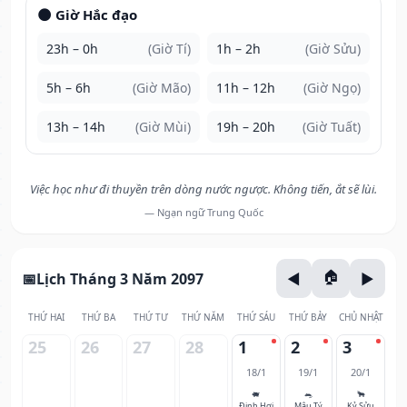
🌑 Giờ Hắc đạo
23h – 0h
(Giờ Tí)
1h – 2h
(Giờ Sửu)
5h – 6h
(Giờ Mão)
11h – 12h
(Giờ Ngọ)
13h – 14h
(Giờ Mùi)
19h – 20h
(Giờ Tuất)
Việc học như đi thuyền trên dòng nước ngược. Không tiến, ắt sẽ lùi.
— Ngạn ngữ Trung Quốc
Lịch Tháng 3 Năm 2097
THỨ HAI
THỨ BA
THỨ TƯ
THỨ NĂM
THỨ SÁU
THỨ BẢY
CHỦ NHẬT
25
26
27
28
1
2
3
18/1
19/1
20/1
🐖
🐀
🐂
Đinh Hợi
Mậu Tý
Kỷ Sửu