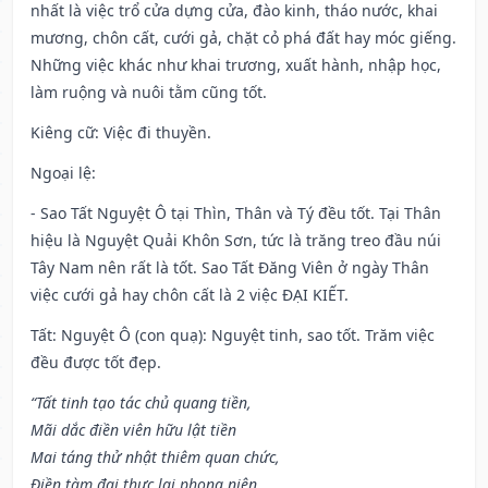
nhất là việc trổ cửa dựng cửa, đào kinh, tháo nước, khai
mương, chôn cất, cưới gả, chặt cỏ phá đất hay móc giếng.
Những việc khác như khai trương, xuất hành, nhập học,
làm ruộng và nuôi tằm cũng tốt.
Kiêng cữ
: Việc đi thuyền.
Ngoại lệ
:
- Sao Tất Nguyệt Ô tại Thìn, Thân và Tý đều tốt. Tại Thân
hiệu là Nguyệt Quải Khôn Sơn, tức là trăng treo đầu núi
Tây Nam nên rất là tốt. Sao Tất Đăng Viên ở ngày Thân
việc cưới gả hay chôn cất là 2 việc ĐẠI KIẾT.
Tất: Nguyệt Ô (con quạ): Nguyệt tinh, sao tốt. Trăm việc
đều được tốt đẹp.
“Tất tinh tạo tác chủ quang tiền,
Mãi dắc điền viên hữu lật tiền
Mai táng thử nhật thiêm quan chức,
Điền tàm đại thực lai phong niên