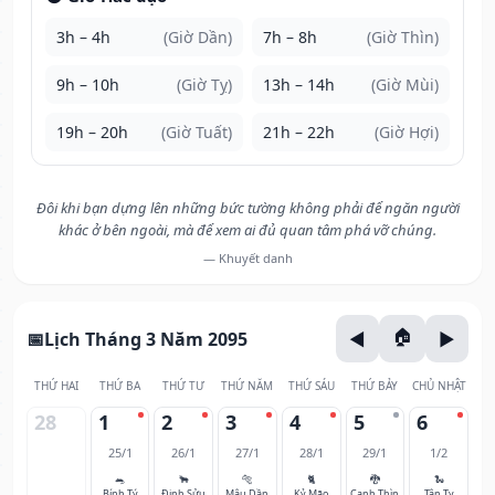
3h – 4h
(Giờ Dần)
7h – 8h
(Giờ Thìn)
9h – 10h
(Giờ Tỵ)
13h – 14h
(Giờ Mùi)
19h – 20h
(Giờ Tuất)
21h – 22h
(Giờ Hợi)
Đôi khi bạn dựng lên những bức tường không phải để ngăn người
khác ở bên ngoài, mà để xem ai đủ quan tâm phá vỡ chúng.
— Khuyết danh
Lịch Tháng 3 Năm 2095
THỨ HAI
THỨ BA
THỨ TƯ
THỨ NĂM
THỨ SÁU
THỨ BẢY
CHỦ NHẬT
28
1
2
3
4
5
6
25/1
26/1
27/1
28/1
29/1
1/2
🐀
🐂
🐅
🐈
🐉
🐍
Bính Tý
Đinh Sửu
Mậu Dần
Kỷ Mão
Canh Thìn
Tân Tỵ