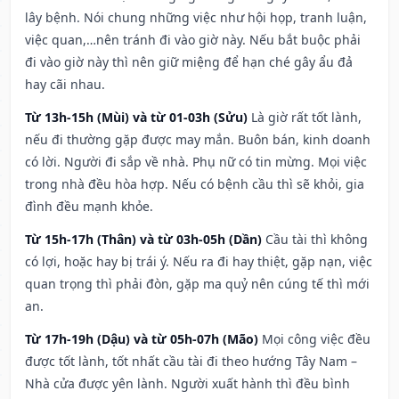
lây bệnh. Nói chung những việc như hội họp, tranh luận,
việc quan,…nên tránh đi vào giờ này. Nếu bắt buộc phải
đi vào giờ này thì nên giữ miệng để hạn ché gây ẩu đả
hay cãi nhau.
Từ 13h-15h (Mùi) và từ 01-03h (Sửu)
Là giờ rất tốt lành,
nếu đi thường gặp được may mắn. Buôn bán, kinh doanh
có lời. Người đi sắp về nhà. Phụ nữ có tin mừng. Mọi việc
trong nhà đều hòa hợp. Nếu có bệnh cầu thì sẽ khỏi, gia
đình đều mạnh khỏe.
Từ 15h-17h (Thân) và từ 03h-05h (Dần)
Cầu tài thì không
có lợi, hoặc hay bị trái ý. Nếu ra đi hay thiệt, gặp nạn, việc
quan trọng thì phải đòn, gặp ma quỷ nên cúng tế thì mới
an.
Từ 17h-19h (Dậu) và từ 05h-07h (Mão)
Mọi công việc đều
được tốt lành, tốt nhất cầu tài đi theo hướng Tây Nam –
Nhà cửa được yên lành. Người xuất hành thì đều bình