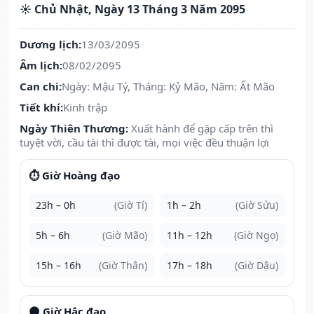
☀️ Chủ Nhật, Ngày 13 Tháng 3 Năm 2095
Dương lịch:
13/03/2095
Âm lịch:
08/02/2095
Can chi:
Ngày: Mậu Tý, Tháng: Kỷ Mão, Năm: Ất Mão
Tiết khí:
Kinh trập
Ngày Thiên Thương:
Xuất hành để gặp cấp trên thì
tuyệt vời, cầu tài thì được tài, mọi việc đều thuận lợi
⏱️ Giờ Hoàng đạo
23h – 0h
(Giờ Tí)
1h – 2h
(Giờ Sửu)
5h – 6h
(Giờ Mão)
11h – 12h
(Giờ Ngọ)
15h – 16h
(Giờ Thân)
17h – 18h
(Giờ Dậu)
🌑 Giờ Hắc đạo