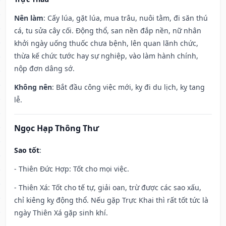
Nên làm
: Cấy lúa, gặt lúa, mua trâu, nuôi tằm, đi săn thú
cá, tu sửa cây cối. Động thổ, san nền đắp nền, nữ nhân
khởi ngày uống thuốc chưa bệnh, lên quan lãnh chức,
thừa kế chức tước hay sự nghiệp, vào làm hành chính,
nộp đơn dâng sớ.
Không nên
: Bắt đầu công việc mới, kỵ đi du lịch, kỵ tang
lễ.
Ngọc Hạp Thông Thư
Sao tốt
:
- Thiên Đức Hợp: Tốt cho mọi việc.
- Thiên Xá: Tốt cho tế tự, giải oan, trừ được các sao xấu,
chỉ kiêng kỵ động thổ. Nếu gặp Trực Khai thì rất tốt tức là
ngày Thiên Xá gặp sinh khí.