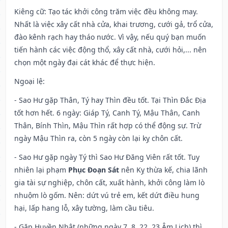
Kiêng cữ
: Tạo tác khởi công trăm việc đều không may.
Nhất là việc xây cất nhà cửa, khai trương, cưới gả, trổ cửa,
đào kênh rạch hay tháo nước. Vì vậy, nếu quý bạn muốn
tiến hành các việc động thổ, xây cất nhà, cưới hỏi,... nên
chọn một ngày đại cát khác để thực hiện.
Ngoại lệ
:
- Sao Hư gặp Thân, Tý hay Thìn đều tốt. Tại Thìn Đắc Địa
tốt hơn hết. 6 ngày: Giáp Tý, Canh Tý, Mậu Thân, Canh
Thân, Bính Thìn, Mậu Thìn rất hợp có thể động sự. Trừ
ngày Mậu Thìn ra, còn 5 ngày còn lại kỵ chôn cất.
- Sao Hư gặp ngày Tý thì Sao Hư Đăng Viên rất tốt. Tuy
nhiên lại phạm
Phục Đoạn Sát
nên Kỵ thừa kế, chia lãnh
gia tài sự nghiệp, chôn cất, xuất hành, khởi công làm lò
nhuộm lò gốm. Nên: dứt vú trẻ em, kết dứt điều hung
hại, lấp hang lỗ, xây tường, làm cầu tiêu.
- Gặp Huyền Nhật (những ngày 7, 8, 22, 23 Âm Lịch) thì