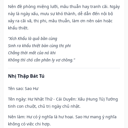
Nên đề phòng miệng lưỡi, mâu thuẫn hay tranh cãi. Ngày
này là ngày xấu, mưu sự khó thành, dễ dẫn đến nội bộ
xảy ra cãi vã, thị phi, mâu thuẫn, làm ơn nên oán hoặc
khẩu thiệt.
“Xích Khẩu là quả bần cùng
Sinh ra khẩu thiệt bàn cùng thị phi
Chẳng thời mất của nó khi
Không thì chó cắn phân ly vợ chồng.”
Nhị Thập Bát Tú
Tên sao
: Sao Hư
Tên ngày
: Hư Nhật Thử - Cái Duyên: Xấu (Hung Tú) Tướng
tinh con chuột, chủ trị ngày chủ nhật.
Nên làm
: Hư có ý nghĩa là hư hoại. Sao Hư mang ý nghĩa
không có việc chi hợp.