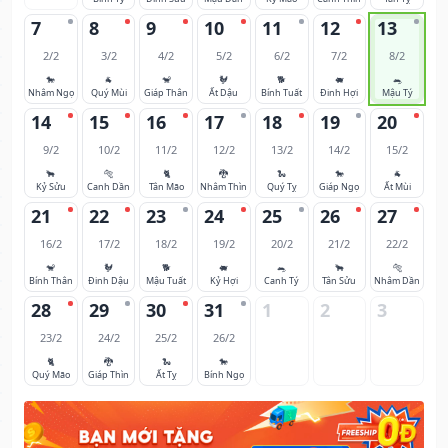
7
8
9
10
11
12
13
2/2
3/2
4/2
5/2
6/2
7/2
8/2
🐎
🐐
🐒
🐓
🐕
🐖
🐀
Nhâm Ngọ
Quý Mùi
Giáp Thân
Ất Dậu
Bính Tuất
Đinh Hợi
Mậu Tý
14
15
16
17
18
19
20
9/2
10/2
11/2
12/2
13/2
14/2
15/2
🐂
🐅
🐈
🐉
🐍
🐎
🐐
Kỷ Sửu
Canh Dần
Tân Mão
Nhâm Thìn
Quý Tỵ
Giáp Ngọ
Ất Mùi
21
22
23
24
25
26
27
16/2
17/2
18/2
19/2
20/2
21/2
22/2
🐒
🐓
🐕
🐖
🐀
🐂
🐅
Bính Thân
Đinh Dậu
Mậu Tuất
Kỷ Hợi
Canh Tý
Tân Sửu
Nhâm Dần
28
29
30
31
1
2
3
23/2
24/2
25/2
26/2
🐈
🐉
🐍
🐎
Quý Mão
Giáp Thìn
Ất Tỵ
Bính Ngọ