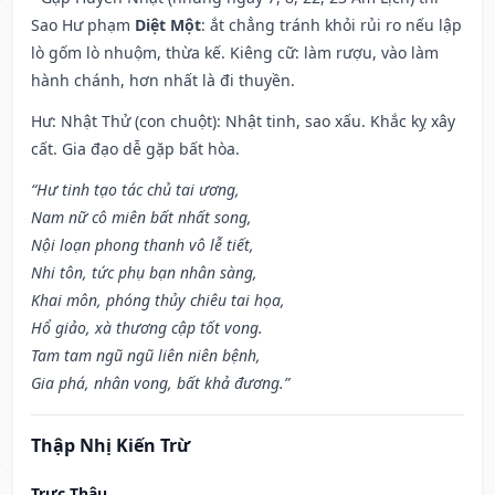
Sao Hư phạm
Diệt Một
: ắt chẳng tránh khỏi rủi ro nếu lập
lò gốm lò nhuộm, thừa kế. Kiêng cữ: làm rượu, vào làm
hành chánh, hơn nhất là đi thuyền.
Hư: Nhật Thử (con chuột): Nhật tinh, sao xấu. Khắc kỵ xây
cất. Gia đạo dễ gặp bất hòa.
“Hư tinh tạo tác chủ tai ương,
Nam nữ cô miên bất nhất song,
Nội loạn phong thanh vô lễ tiết,
Nhi tôn, tức phụ bạn nhân sàng,
Khai môn, phóng thủy chiêu tai họa,
Hổ giảo, xà thương cập tốt vong.
Tam tam ngũ ngũ liên niên bệnh,
Gia phá, nhân vong, bất khả đương.”
Thập Nhị Kiến Trừ
Trực Thâu