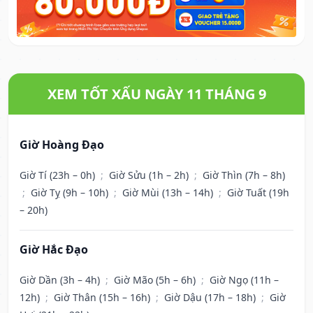
XEM TỐT XẤU NGÀY 11 THÁNG 9
Giờ Hoàng Đạo
Giờ Tí (23h – 0h)
;
Giờ Sửu (1h – 2h)
;
Giờ Thìn (7h – 8h)
;
Giờ Tỵ (9h – 10h)
;
Giờ Mùi (13h – 14h)
;
Giờ Tuất (19h
– 20h)
Giờ Hắc Đạo
Giờ Dần (3h – 4h)
;
Giờ Mão (5h – 6h)
;
Giờ Ngọ (11h –
12h)
;
Giờ Thân (15h – 16h)
;
Giờ Dậu (17h – 18h)
;
Giờ