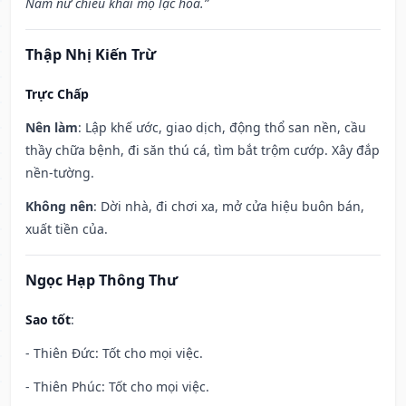
Nam nữ chiêu khai mộ lạc hoa.”
Thập Nhị Kiến Trừ
Trực Chấp
Nên làm
: Lập khế ước, giao dịch, động thổ san nền, cầu
thầy chữa bệnh, đi săn thú cá, tìm bắt trộm cướp. Xây đắp
nền-tường.
Không nên
: Dời nhà, đi chơi xa, mở cửa hiệu buôn bán,
xuất tiền của.
Ngọc Hạp Thông Thư
Sao tốt
:
- Thiên Đức: Tốt cho mọi việc.
- Thiên Phúc: Tốt cho mọi việc.