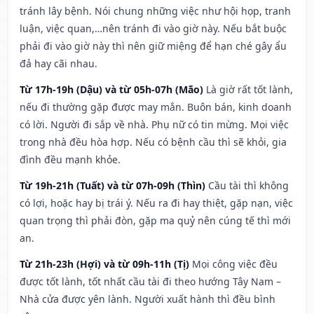
tránh lây bệnh. Nói chung những việc như hội họp, tranh
luận, việc quan,…nên tránh đi vào giờ này. Nếu bắt buộc
phải đi vào giờ này thì nên giữ miệng để hạn ché gây ẩu
đả hay cãi nhau.
Từ 17h-19h (Dậu) và từ 05h-07h (Mão)
Là giờ rất tốt lành,
nếu đi thường gặp được may mắn. Buôn bán, kinh doanh
có lời. Người đi sắp về nhà. Phụ nữ có tin mừng. Mọi việc
trong nhà đều hòa hợp. Nếu có bệnh cầu thì sẽ khỏi, gia
đình đều mạnh khỏe.
Từ 19h-21h (Tuất) và từ 07h-09h (Thìn)
Cầu tài thì không
có lợi, hoặc hay bị trái ý. Nếu ra đi hay thiệt, gặp nạn, việc
quan trọng thì phải đòn, gặp ma quỷ nên cúng tế thì mới
an.
Từ 21h-23h (Hợi) và từ 09h-11h (Tị)
Mọi công việc đều
được tốt lành, tốt nhất cầu tài đi theo hướng Tây Nam –
Nhà cửa được yên lành. Người xuất hành thì đều bình