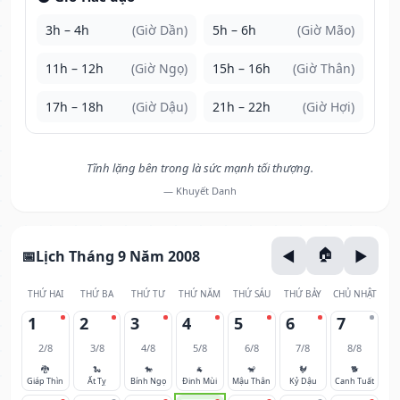
3h – 4h
(Giờ Dần)
5h – 6h
(Giờ Mão)
11h – 12h
(Giờ Ngọ)
15h – 16h
(Giờ Thân)
17h – 18h
(Giờ Dậu)
21h – 22h
(Giờ Hợi)
Tĩnh lặng bên trong là sức mạnh tối thượng.
— Khuyết Danh
Lịch Tháng 9 Năm 2008
THỨ HAI
THỨ BA
THỨ TƯ
THỨ NĂM
THỨ SÁU
THỨ BẢY
CHỦ NHẬT
1
2
3
4
5
6
7
2/8
3/8
4/8
5/8
6/8
7/8
8/8
🐉
🐍
🐎
🐐
🐒
🐓
🐕
Giáp Thìn
Ất Tỵ
Bính Ngọ
Đinh Mùi
Mậu Thân
Kỷ Dậu
Canh Tuất