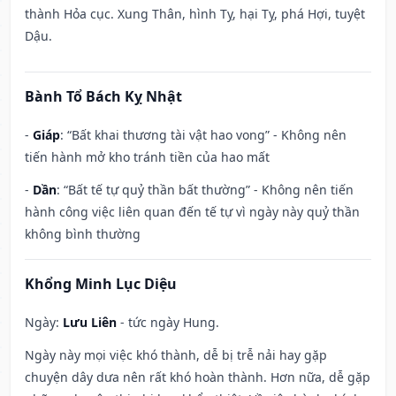
thành Hỏa cục. Xung Thân, hình Tỵ, hại Tỵ, phá Hợi, tuyệt
Dậu.
Bành Tổ Bách Kỵ Nhật
-
Giáp
: “Bất khai thương tài vật hao vong” - Không nên
tiến hành mở kho tránh tiền của hao mất
-
Dần
: “Bất tế tự quỷ thần bất thường” - Không nên tiến
hành công việc liên quan đến tế tự vì ngày này quỷ thần
không bình thường
Khổng Minh Lục Diệu
Ngày:
Lưu Liên
- tức ngày Hung.
Ngày này mọi việc khó thành, dễ bị trễ nải hay gặp
chuyện dây dưa nên rất khó hoàn thành. Hơn nữa, dễ gặp