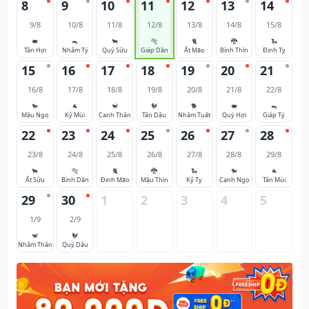
8
9
10
11
12
13
14
9/8
10/8
11/8
12/8
13/8
14/8
15/8
🐖
🐀
🐂
🐅
🐈
🐉
🐍
Tân Hợi
Nhâm Tý
Quý Sửu
Giáp Dần
Ất Mão
Bính Thìn
Đinh Tỵ
15
16
17
18
19
20
21
16/8
17/8
18/8
19/8
20/8
21/8
22/8
🐎
🐐
🐒
🐓
🐕
🐖
🐀
Mậu Ngọ
Kỷ Mùi
Canh Thân
Tân Dậu
Nhâm Tuất
Quý Hợi
Giáp Tý
22
23
24
25
26
27
28
23/8
24/8
25/8
26/8
27/8
28/8
29/8
🐂
🐅
🐈
🐉
🐍
🐎
🐐
Ất Sửu
Bính Dần
Đinh Mão
Mậu Thìn
Kỷ Tỵ
Canh Ngọ
Tân Mùi
29
30
1
2
3
4
5
1/9
2/9
🐒
🐓
Nhâm Thân
Quý Dậu