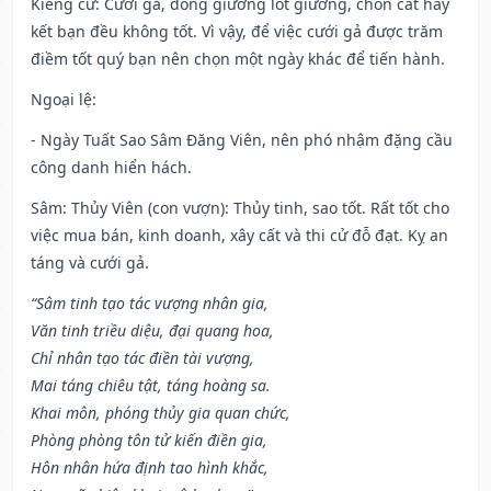
Kiêng cữ
: Cưới gả, đóng giường lót giường, chôn cất hay
kết bạn đều không tốt. Vì vậy, để việc cưới gả được trăm
điềm tốt quý bạn nên chọn một ngày khác để tiến hành.
Ngoại lệ
:
- Ngày Tuất Sao Sâm Đăng Viên, nên phó nhậm đặng cầu
công danh hiển hách.
Sâm: Thủy Viên (con vượn): Thủy tinh, sao tốt. Rất tốt cho
việc mua bán, kinh doanh, xây cất và thi cử đỗ đạt. Kỵ an
táng và cưới gả.
“Sâm tinh tạo tác vượng nhân gia,
Văn tinh triều diệu, đại quang hoa,
Chỉ nhân tạo tác điền tài vượng,
Mai táng chiêu tật, táng hoàng sa.
Khai môn, phóng thủy gia quan chức,
Phòng phòng tôn tử kiến điền gia,
Hôn nhân hứa định tao hình khắc,