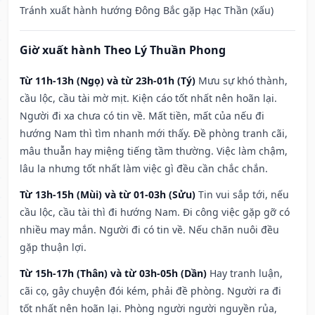
Tránh xuất hành hướng Đông Bắc gặp Hạc Thần (xấu)
Giờ xuất hành Theo Lý Thuần Phong
Từ 11h-13h (Ngọ) và từ 23h-01h (Tý)
Mưu sự khó thành,
cầu lộc, cầu tài mờ mịt. Kiện cáo tốt nhất nên hoãn lại.
Người đi xa chưa có tin về. Mất tiền, mất của nếu đi
hướng Nam thì tìm nhanh mới thấy. Đề phòng tranh cãi,
mâu thuẫn hay miệng tiếng tầm thường. Việc làm chậm,
lâu la nhưng tốt nhất làm việc gì đều cần chắc chắn.
Từ 13h-15h (Mùi) và từ 01-03h (Sửu)
Tin vui sắp tới, nếu
cầu lộc, cầu tài thì đi hướng Nam. Đi công việc gặp gỡ có
nhiều may mắn. Người đi có tin về. Nếu chăn nuôi đều
gặp thuận lợi.
Từ 15h-17h (Thân) và từ 03h-05h (Dần)
Hay tranh luận,
cãi cọ, gây chuyện đói kém, phải đề phòng. Người ra đi
tốt nhất nên hoãn lại. Phòng người người nguyền rủa,