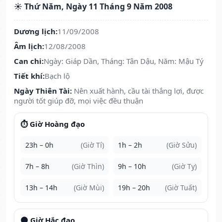
☀️ Thứ Năm, Ngày 11 Tháng 9 Năm 2008
Dương lịch:
11/09/2008
Âm lịch:
12/08/2008
Can chi:
Ngày: Giáp Dần, Tháng: Tân Dậu, Năm: Mậu Tý
Tiết khí:
Bạch lộ
Ngày Thiên Tài:
Nên xuất hành, cầu tài thắng lợi, được
người tốt giúp đỡ, mọi việc đều thuận
⏱️ Giờ Hoàng đạo
23h – 0h
(Giờ Tí)
1h – 2h
(Giờ Sửu)
7h – 8h
(Giờ Thìn)
9h – 10h
(Giờ Tỵ)
13h – 14h
(Giờ Mùi)
19h – 20h
(Giờ Tuất)
🌑 Giờ Hắc đạo