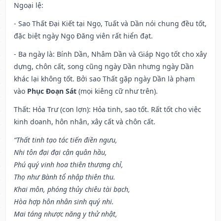
Ngoại lệ
:
- Sao Thất Đại Kiết tại Ngọ, Tuất và Dần nói chung đều tốt,
đặc biệt ngày Ngọ Đăng viên rất hiển đạt.
- Ba ngày là: Bính Dần, Nhâm Dần và Giáp Ngọ tốt cho xây
dựng, chôn cất, song cũng ngày Dần nhưng ngày Dần
khác lại không tốt. Bởi sao Thất gặp ngày Dần là phạm
vào
Phục Đoạn Sát
(mọi kiêng cữ như trên).
Thất: Hỏa Trư (con lợn): Hỏa tinh, sao tốt. Rất tốt cho việc
kinh doanh, hôn nhân, xây cất và chôn cất.
“Thất tinh tạo tác tiến điền ngưu,
Nhi tôn đại đại cận quân hầu,
Phú quý vinh hoa thiên thượng chỉ,
Thọ như Bành tổ nhập thiên thu.
Khai môn, phóng thủy chiêu tài bạch,
Hòa hợp hôn nhân sinh quý nhi.
Mai táng nhược năng y thử nhật,