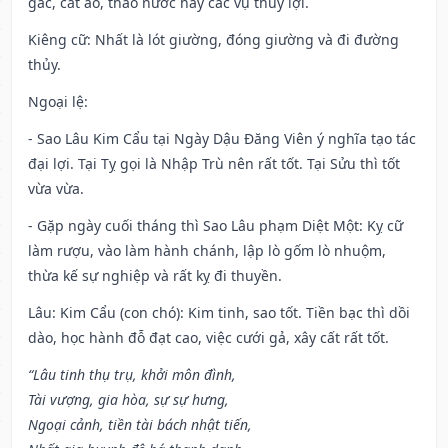
gác, cắt áo, tháo nước hay các vụ thủy lợi.
Kiêng cữ
: Nhất là lót giường, đóng giường và đi đường
thủy.
Ngoại lệ
:
- Sao Lâu Kim Cẩu tại Ngày Dậu Đăng Viên ý nghĩa tạo tác
đại lợi. Tại Tỵ gọi là Nhập Trù nên rất tốt. Tại Sửu thì tốt
vừa vừa.
- Gặp ngày cuối tháng thì Sao Lâu phạm Diệt Một: Kỵ cữ
làm rượu, vào làm hành chánh, lập lò gốm lò nhuộm,
thừa kế sự nghiệp và rất kỵ đi thuyền.
Lâu: Kim Cẩu (con chó): Kim tinh, sao tốt. Tiền bạc thì dồi
dào, học hành đỗ đạt cao, việc cưới gả, xây cất rất tốt.
“Lâu tinh thụ trụ, khởi môn đình,
Tài vượng, gia hòa, sự sự hưng,
Ngoại cảnh, tiền tài bách nhật tiến,