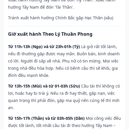
hướng Tây Nam để đón 'Tài Thần'.
Tránh xuất hành hướng Chính Bắc gặp Hạc Thần (xấu)
Giờ xuất hành Theo Lý Thuần Phong
Từ 11h-13h (Ngọ) và từ 23h-01h (Tý)
Là giờ rất tốt lành,
nếu đi thường gặp được may mắn. Buôn bán, kinh doanh
có lời. Người đi sắp về nhà. Phụ nữ có tin mừng. Mọi việc
trong nhà đều hòa hợp. Nếu có bệnh cầu thì sẽ khỏi, gia
đình đều mạnh khỏe.
Từ 13h-15h (Mùi) và từ 01-03h (Sửu)
Cầu tài thì không có
lợi, hoặc hay bị trái ý. Nếu ra đi hay thiệt, gặp nạn, việc
quan trọng thì phải đòn, gặp ma quỷ nên cúng tế thì mới
an.
Từ 15h-17h (Thân) và từ 03h-05h (Dần)
Mọi công việc đều
được tốt lành, tốt nhất cầu tài đi theo hướng Tây Nam –