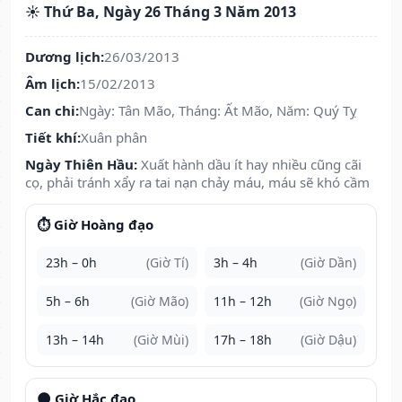
☀️ Thứ Ba, Ngày 26 Tháng 3 Năm 2013
Dương lịch:
26/03/2013
Âm lịch:
15/02/2013
Can chi:
Ngày: Tân Mão, Tháng: Ất Mão, Năm: Quý Tỵ
Tiết khí:
Xuân phân
Ngày Thiên Hầu:
Xuất hành dầu ít hay nhiều cũng cãi
cọ, phải tránh xẩy ra tai nạn chảy máu, máu sẽ khó cầm
⏱️ Giờ Hoàng đạo
23h – 0h
(Giờ Tí)
3h – 4h
(Giờ Dần)
5h – 6h
(Giờ Mão)
11h – 12h
(Giờ Ngọ)
13h – 14h
(Giờ Mùi)
17h – 18h
(Giờ Dậu)
🌑 Giờ Hắc đạo