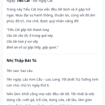
Ngày:
Tiểu Cát
- tức ngày Cát.
Trong này Tiểu Cát mọi việc đều tốt lành và ít gặp trở
ngại. Mưu đại sự hanh thông, thuận lợi, cùng với đó âm
phúc độ trì, che chở, được quý nhân nâng đỡ.
“Tiểu Cát gặp hội thanh long
Cầu tài cầu lộc ở trong quẻ này
Cầu tài toại ý vui vầy
Bình an vô sự gặp thầy, gặp quen.”
Nhị Thập Bát Tú
Tên sao
: Sao Lâu
Tên ngày
: Lâu Kim Cẩu - Lưu Long: Tốt (Kiết Tú) Tướng tinh
con chó, chủ trị ngày thứ 6.
Nên làm
: Khởi công mọi việc đều rất tốt. Tốt nhất là việc
dựng cột, cưới gả, trổ cửa, dựng cửa, cất lầu, làm giàn