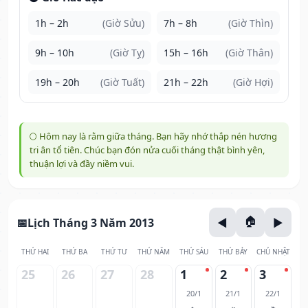
1h – 2h
(Giờ Sửu)
7h – 8h
(Giờ Thìn)
9h – 10h
(Giờ Tỵ)
15h – 16h
(Giờ Thân)
19h – 20h
(Giờ Tuất)
21h – 22h
(Giờ Hợi)
🌕 Hôm nay là rằm giữa tháng. Bạn hãy nhớ thắp nén hương
tri ân tổ tiên. Chúc bạn đón nửa cuối tháng thật bình yên,
thuận lợi và đầy niềm vui.
Lịch Tháng 3 Năm 2013
THỨ HAI
THỨ BA
THỨ TƯ
THỨ NĂM
THỨ SÁU
THỨ BẢY
CHỦ NHẬT
25
26
27
28
1
2
3
20/1
21/1
22/1