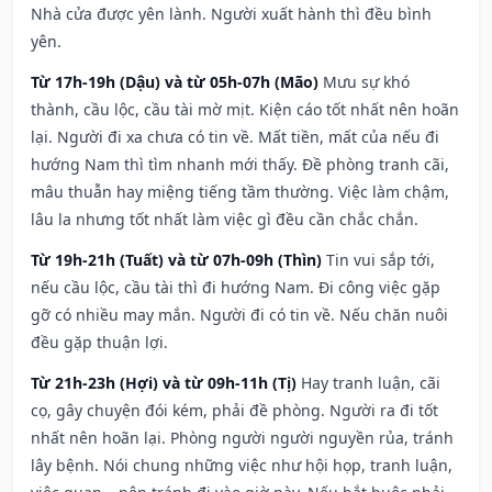
Nhà cửa được yên lành. Người xuất hành thì đều bình
yên.
Từ 17h-19h (Dậu) và từ 05h-07h (Mão)
Mưu sự khó
thành, cầu lộc, cầu tài mờ mịt. Kiện cáo tốt nhất nên hoãn
lại. Người đi xa chưa có tin về. Mất tiền, mất của nếu đi
hướng Nam thì tìm nhanh mới thấy. Đề phòng tranh cãi,
mâu thuẫn hay miệng tiếng tầm thường. Việc làm chậm,
lâu la nhưng tốt nhất làm việc gì đều cần chắc chắn.
Từ 19h-21h (Tuất) và từ 07h-09h (Thìn)
Tin vui sắp tới,
nếu cầu lộc, cầu tài thì đi hướng Nam. Đi công việc gặp
gỡ có nhiều may mắn. Người đi có tin về. Nếu chăn nuôi
đều gặp thuận lợi.
Từ 21h-23h (Hợi) và từ 09h-11h (Tị)
Hay tranh luận, cãi
cọ, gây chuyện đói kém, phải đề phòng. Người ra đi tốt
nhất nên hoãn lại. Phòng người người nguyền rủa, tránh
lây bệnh. Nói chung những việc như hội họp, tranh luận,