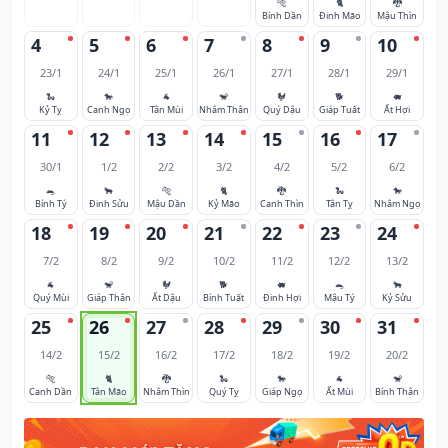
🐅
🐈
🐉
Bính Dần
Đinh Mão
Mậu Thìn
4
5
6
7
8
9
10
23/1
24/1
25/1
26/1
27/1
28/1
29/1
🐍
🐎
🐐
🐒
🐓
🐕
🐖
Kỷ Tỵ
Canh Ngọ
Tân Mùi
Nhâm Thân
Quý Dậu
Giáp Tuất
Ất Hợi
11
12
13
14
15
16
17
30/1
1/2
2/2
3/2
4/2
5/2
6/2
🐀
🐂
🐅
🐈
🐉
🐍
🐎
Bính Tý
Đinh Sửu
Mậu Dần
Kỷ Mão
Canh Thìn
Tân Tỵ
Nhâm Ngọ
18
19
20
21
22
23
24
7/2
8/2
9/2
10/2
11/2
12/2
13/2
🐐
🐒
🐓
🐕
🐖
🐀
🐂
Quý Mùi
Giáp Thân
Ất Dậu
Bính Tuất
Đinh Hợi
Mậu Tý
Kỷ Sửu
25
26
27
28
29
30
31
14/2
15/2
16/2
17/2
18/2
19/2
20/2
🐅
🐈
🐉
🐍
🐎
🐐
🐒
Canh Dần
Tân Mão
Nhâm Thìn
Quý Tỵ
Giáp Ngọ
Ất Mùi
Bính Thân