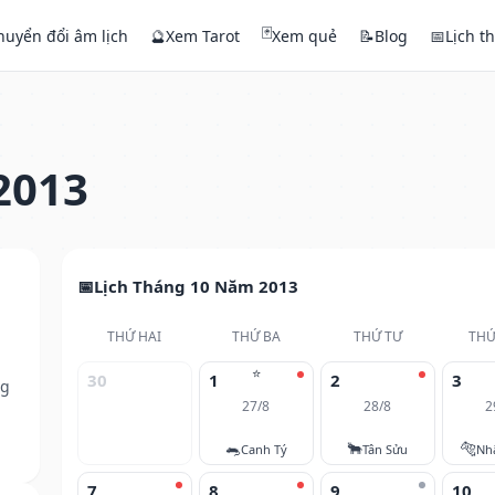
🃏
huyển đổi âm lịch
🔮
Xem Tarot
Xem quẻ
📝
Blog
📅
Lịch t
2013
Lịch Tháng 10 Năm 2013
THỨ HAI
THỨ BA
THỨ TƯ
THỨ
⭐
30
1
2
3
ng
27/8
28/8
2
🐀
🐂
🐅
Canh Tý
Tân Sửu
Nh
7
8
9
10