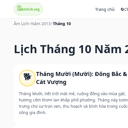
🗓️
Trang chủ
🔄
C
Amlich.org
Âm Lịch
>
Năm 2013
>
Tháng 10
Lịch Tháng 10 Năm 
Tháng Mười (Mười): Đông Bắc &
🐕
Cát Vượng
Tháng Mười, tiết trời mát mẻ, ruộng đồng vào mùa gặt,
hương cốm thơm lan khắp phố phường. Tháng này tượ
trưng cho sự trọn vẹn, thu hoạch và bình hòa trong cuộc
sống gia đình.