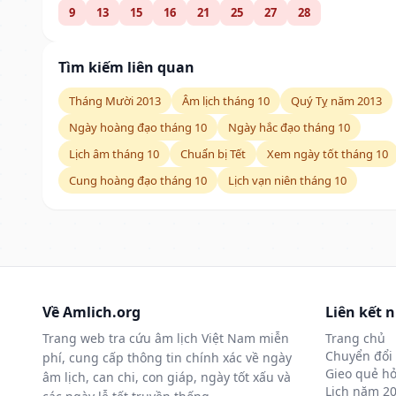
9
13
15
16
21
25
27
28
Tìm kiếm liên quan
Tháng Mười 2013
Âm lịch tháng 10
Quý Tỵ năm 2013
Ngày hoàng đạo tháng 10
Ngày hắc đạo tháng 10
Lịch âm tháng 10
Chuẩn bị Tết
Xem ngày tốt tháng 10
Cung hoàng đạo tháng 10
Lịch vạn niên tháng 10
Về Amlich.org
Liên kết 
Trang web tra cứu âm lịch Việt Nam miễn
Trang chủ
Chuyển đổi 
phí, cung cấp thông tin chính xác về ngày
Gieo quẻ hỏ
âm lịch, can chi, con giáp, ngày tốt xấu và
Lịch năm 2