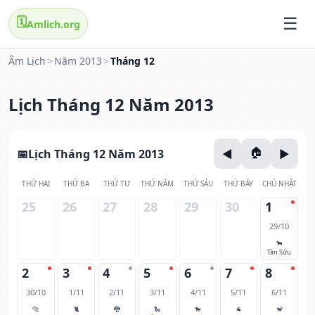
🗓️
Amlich.org
Âm Lịch
>
Năm 2013
>
Tháng 12
Lịch Tháng 12 Năm 2013
Lịch Tháng 12 Năm 2013
THỨ HAI
THỨ BA
THỨ TƯ
THỨ NĂM
THỨ SÁU
THỨ BẢY
CHỦ NHẬT
25
26
27
28
29
30
1
29/10
🐂
Tân Sửu
2
3
4
5
6
7
8
30/10
1/11
2/11
3/11
4/11
5/11
6/11
🐅
🐈
🐉
🐍
🐎
🐐
🐒