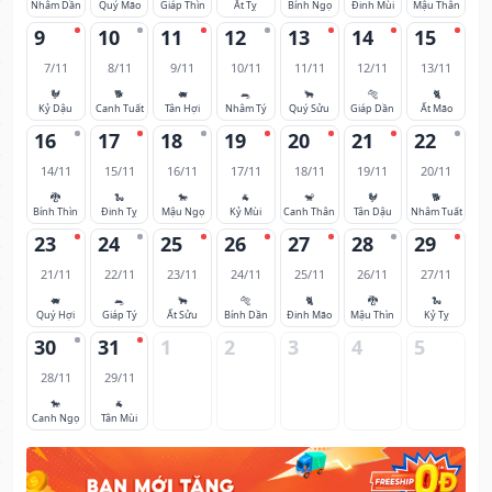
Nhâm Dần
Quý Mão
Giáp Thìn
Ất Tỵ
Bính Ngọ
Đinh Mùi
Mậu Thân
9
10
11
12
13
14
15
7/11
8/11
9/11
10/11
11/11
12/11
13/11
🐓
🐕
🐖
🐀
🐂
🐅
🐈
Kỷ Dậu
Canh Tuất
Tân Hợi
Nhâm Tý
Quý Sửu
Giáp Dần
Ất Mão
16
17
18
19
20
21
22
14/11
15/11
16/11
17/11
18/11
19/11
20/11
🐉
🐍
🐎
🐐
🐒
🐓
🐕
Bính Thìn
Đinh Tỵ
Mậu Ngọ
Kỷ Mùi
Canh Thân
Tân Dậu
Nhâm Tuất
23
24
25
26
27
28
29
21/11
22/11
23/11
24/11
25/11
26/11
27/11
🐖
🐀
🐂
🐅
🐈
🐉
🐍
Quý Hợi
Giáp Tý
Ất Sửu
Bính Dần
Đinh Mão
Mậu Thìn
Kỷ Tỵ
30
31
1
2
3
4
5
28/11
29/11
🐎
🐐
Canh Ngọ
Tân Mùi