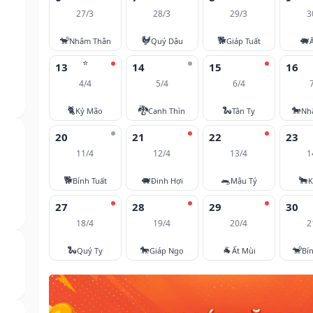
27/3
28/3
29/3
3
🐒
🐓
🐕
🐖
Nhâm Thân
Quý Dậu
Giáp Tuất
⭐
13
14
15
16
4/4
5/4
6/4
🐈
🐉
🐍
🐎
Kỷ Mão
Canh Thìn
Tân Tỵ
Nh
20
21
22
23
11/4
12/4
13/4
1
🐕
🐖
🐀
🐂
Bính Tuất
Đinh Hợi
Mậu Tý
K
27
28
29
30
18/4
19/4
20/4
2
🐍
🐎
🐐
🐒
Quý Tỵ
Giáp Ngọ
Ất Mùi
Bí