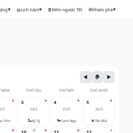
háng
📖
Lịch năm
🧧
Đếm ngược Tết
🧭
Khám phá
▼
▼
▼
 NĂM
THỨ SÁU
THỨ BẢY
CHỦ NHẬT
3
4
5
3/3
24/3
25/3
26/3
🐍
🐎
🐐
u Thìn
Kỷ Tỵ
Canh Ngọ
Tân Mùi
🌙
10
11
12