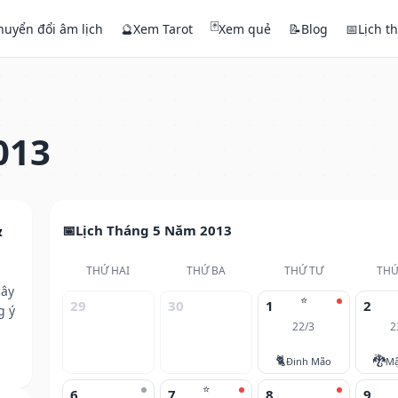
🃏
huyển đổi âm lịch
🔮
Xem Tarot
Xem quẻ
📝
Blog
📅
Lịch t
013
&
Lịch Tháng 5 Năm 2013
THỨ HAI
THỨ BA
THỨ TƯ
THỨ
cây
⭐
29
30
1
2
g ý
22/3
2
🐈
🐉
Đinh Mão
Mậ
⭐
6
7
8
9