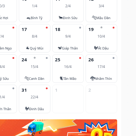
0/3
1/4
2/4
3/4
🐀
🐂
🐅
Ất Hợi
Bính Tý
Đinh Sửu
Mậu Dần
⭐
17
18
19
7/4
8/4
9/4
10/4
🐐
🐒
🐓
âm Ngọ
Quý Mùi
Giáp Thân
Ất Dậu
⭐
24
25
26
4/4
15/4
16/4
17/4
🐅
🐈
🐉
ỷ Sửu
Canh Dần
Tân Mão
Nhâm Thìn
31
1
2
1/4
22/4
🐓
nh Thân
Đinh Dậu