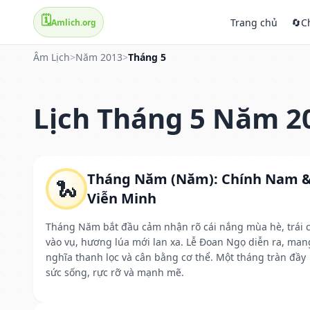
🗓️
Trang chủ
🔄
C
Amlich.org
Âm Lịch
>
Năm 2013
>
Tháng 5
Lịch Tháng 5 Năm 2
Tháng Năm (Năm): Chính Nam 
🐍
Viễn Minh
Tháng Năm bắt đầu cảm nhận rõ cái nắng mùa hè, trái 
vào vụ, hương lúa mới lan xa. Lễ Đoan Ngọ diễn ra, man
nghĩa thanh lọc và cân bằng cơ thể. Một tháng tràn đầy
sức sống, rực rỡ và mạnh mẽ.