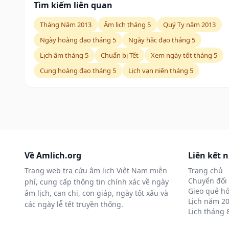
Tìm kiếm liên quan
Tháng Năm 2013
Âm lịch tháng 5
Quý Tỵ năm 2013
Ngày hoàng đạo tháng 5
Ngày hắc đạo tháng 5
Lịch âm tháng 5
Chuẩn bị Tết
Xem ngày tốt tháng 5
Cung hoàng đạo tháng 5
Lịch vạn niên tháng 5
Về Amlich.org
Liên kết 
Trang web tra cứu âm lịch Việt Nam miễn
Trang chủ
Chuyển đổi 
phí, cung cấp thông tin chính xác về ngày
Gieo quẻ hỏ
âm lịch, can chi, con giáp, ngày tốt xấu và
Lịch năm 2
các ngày lễ tết truyền thống.
Lịch tháng 