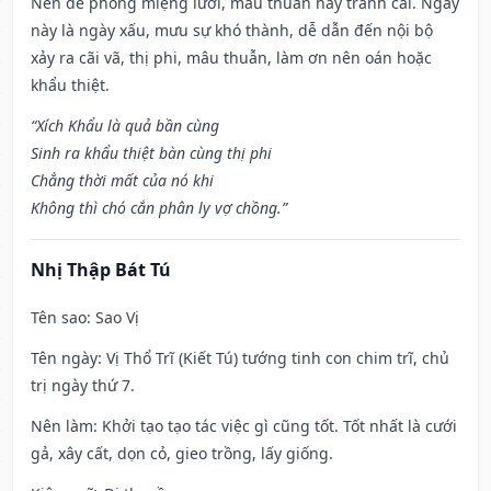
Nên đề phòng miệng lưỡi, mâu thuẫn hay tranh cãi. Ngày
này là ngày xấu, mưu sự khó thành, dễ dẫn đến nội bộ
xảy ra cãi vã, thị phi, mâu thuẫn, làm ơn nên oán hoặc
khẩu thiệt.
“Xích Khẩu là quả bần cùng
Sinh ra khẩu thiệt bàn cùng thị phi
Chẳng thời mất của nó khi
Không thì chó cắn phân ly vợ chồng.”
Nhị Thập Bát Tú
Tên sao
: Sao Vị
Tên ngày
: Vị Thổ Trĩ (Kiết Tú) tướng tinh con chim trĩ, chủ
trị ngày thứ 7.
Nên làm
: Khởi tạo tạo tác việc gì cũng tốt. Tốt nhất là cưới
gả, xây cất, dọn cỏ, gieo trồng, lấy giống.