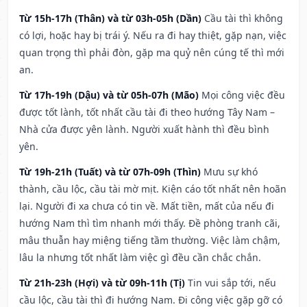
Từ 15h-17h (Thân) và từ 03h-05h (Dần)
Cầu tài thì không
có lợi, hoặc hay bị trái ý. Nếu ra đi hay thiệt, gặp nạn, việc
quan trọng thì phải đòn, gặp ma quỷ nên cúng tế thì mới
an.
Từ 17h-19h (Dậu) và từ 05h-07h (Mão)
Mọi công việc đều
được tốt lành, tốt nhất cầu tài đi theo hướng Tây Nam –
Nhà cửa được yên lành. Người xuất hành thì đều bình
yên.
Từ 19h-21h (Tuất) và từ 07h-09h (Thìn)
Mưu sự khó
thành, cầu lộc, cầu tài mờ mịt. Kiện cáo tốt nhất nên hoãn
lại. Người đi xa chưa có tin về. Mất tiền, mất của nếu đi
hướng Nam thì tìm nhanh mới thấy. Đề phòng tranh cãi,
mâu thuẫn hay miệng tiếng tầm thường. Việc làm chậm,
lâu la nhưng tốt nhất làm việc gì đều cần chắc chắn.
Từ 21h-23h (Hợi) và từ 09h-11h (Tị)
Tin vui sắp tới, nếu
cầu lộc, cầu tài thì đi hướng Nam. Đi công việc gặp gỡ có