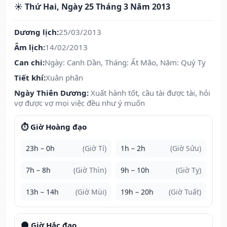
☀️ Thứ Hai, Ngày 25 Tháng 3 Năm 2013
Dương lịch:
25/03/2013
Âm lịch:
14/02/2013
Can chi:
Ngày: Canh Dần, Tháng: Ất Mão, Năm: Quý Tỵ
Tiết khí:
Xuân phân
Ngày Thiên Dương:
Xuất hành tốt, cầu tài được tài, hỏi
vợ được vợ mọi việc đều như ý muốn
⏱️ Giờ Hoàng đạo
23h – 0h
(Giờ Tí)
1h – 2h
(Giờ Sửu)
7h – 8h
(Giờ Thìn)
9h – 10h
(Giờ Tỵ)
13h – 14h
(Giờ Mùi)
19h – 20h
(Giờ Tuất)
🌑 Giờ Hắc đạo