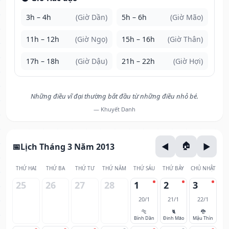
3h – 4h
(Giờ Dần)
5h – 6h
(Giờ Mão)
11h – 12h
(Giờ Ngọ)
15h – 16h
(Giờ Thân)
17h – 18h
(Giờ Dậu)
21h – 22h
(Giờ Hợi)
Những điều vĩ đại thường bắt đầu từ những điều nhỏ bé.
— Khuyết Danh
Lịch Tháng 3 Năm 2013
THỨ HAI
THỨ BA
THỨ TƯ
THỨ NĂM
THỨ SÁU
THỨ BẢY
CHỦ NHẬT
25
26
27
28
1
2
3
20/1
21/1
22/1
🐅
🐈
🐉
Bính Dần
Đinh Mão
Mậu Thìn