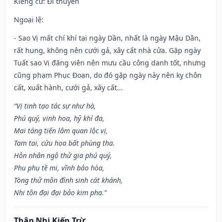
Kiêng cữ
: Đi thuyền
Ngoại lệ
:
- Sao Vị mất chí khí tại ngày Dần, nhất là ngày Mậu Dần,
rất hung, không nên cưới gả, xây cất nhà cửa. Gặp ngày
Tuất sao Vị đăng viên nên mưu cầu công danh tốt, nhưng
cũng phạm Phục Đoạn, do đó gặp ngày này nên kỵ chôn
cất, xuất hành, cưới gả, xây cất...
“Vị tinh tạo tác sự như hà,
Phú quý, vinh hoa, hỷ khí đa,
Mai táng tiến lâm quan lộc vị,
Tam tai, cửu họa bất phùng tha.
Hôn nhân ngộ thử gia phú quý,
Phu phụ tề mi, vĩnh bảo hòa,
Tòng thử môn đình sinh cát khánh,
Nhi tôn đại đại bảo kim pha.”
Thập Nhị Kiến Trừ