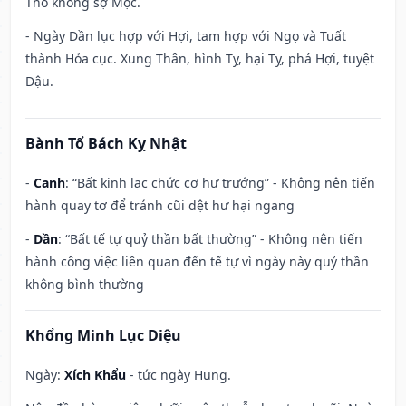
Thổ không sợ Mộc.
- Ngày Dần lục hợp với Hợi, tam hợp với Ngọ và Tuất
thành Hỏa cục. Xung Thân, hình Tỵ, hại Tỵ, phá Hợi, tuyệt
Dậu.
Bành Tổ Bách Kỵ Nhật
-
Canh
: “Bất kinh lạc chức cơ hư trướng” - Không nên tiến
hành quay tơ để tránh cũi dệt hư hại ngang
-
Dần
: “Bất tế tự quỷ thần bất thường” - Không nên tiến
hành công việc liên quan đến tế tự vì ngày này quỷ thần
không bình thường
Khổng Minh Lục Diệu
Ngày:
Xích Khẩu
- tức ngày Hung.