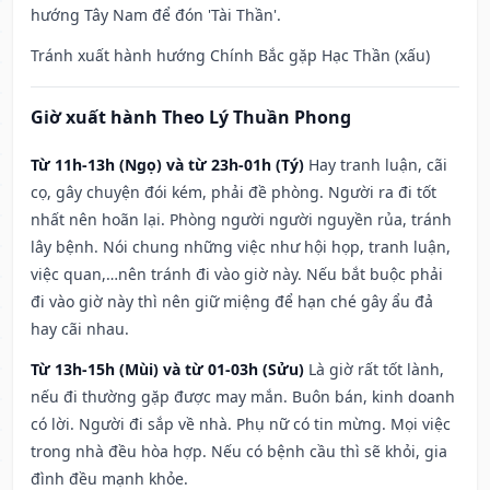
hướng Tây Nam để đón 'Tài Thần'.
Tránh xuất hành hướng Chính Bắc gặp Hạc Thần (xấu)
Giờ xuất hành Theo Lý Thuần Phong
Từ 11h-13h (Ngọ) và từ 23h-01h (Tý)
Hay tranh luận, cãi
cọ, gây chuyện đói kém, phải đề phòng. Người ra đi tốt
nhất nên hoãn lại. Phòng người người nguyền rủa, tránh
lây bệnh. Nói chung những việc như hội họp, tranh luận,
việc quan,…nên tránh đi vào giờ này. Nếu bắt buộc phải
đi vào giờ này thì nên giữ miệng để hạn ché gây ẩu đả
hay cãi nhau.
Từ 13h-15h (Mùi) và từ 01-03h (Sửu)
Là giờ rất tốt lành,
nếu đi thường gặp được may mắn. Buôn bán, kinh doanh
có lời. Người đi sắp về nhà. Phụ nữ có tin mừng. Mọi việc
trong nhà đều hòa hợp. Nếu có bệnh cầu thì sẽ khỏi, gia
đình đều mạnh khỏe.