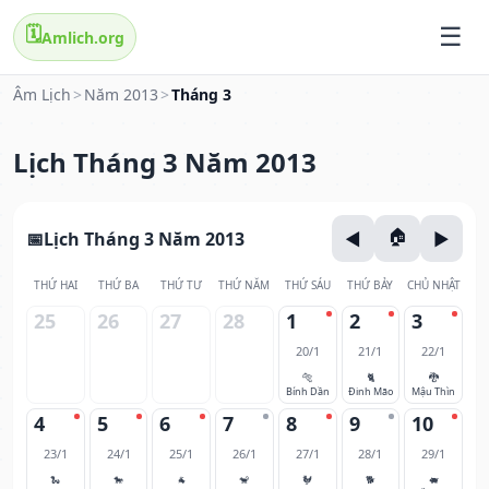
🗓️
Amlich.org
Âm Lịch
>
Năm 2013
>
Tháng 3
Lịch Tháng 3 Năm 2013
Lịch Tháng 3 Năm 2013
THỨ HAI
THỨ BA
THỨ TƯ
THỨ NĂM
THỨ SÁU
THỨ BẢY
CHỦ NHẬT
25
26
27
28
1
2
3
20/1
21/1
22/1
🐅
🐈
🐉
Bính Dần
Đinh Mão
Mậu Thìn
4
5
6
7
8
9
10
23/1
24/1
25/1
26/1
27/1
28/1
29/1
🐍
🐎
🐐
🐒
🐓
🐕
🐖