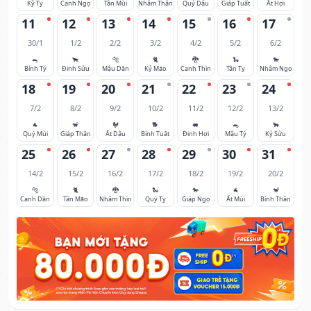
Kỷ Tỵ
Canh Ngọ
Tân Mùi
Nhâm Thân
Quý Dậu
Giáp Tuất
Ất Hợi
11
12
13
14
15
16
17
30/1
1/2
2/2
3/2
4/2
5/2
6/2
🐀
🐂
🐅
🐈
🐉
🐍
🐎
Bính Tý
Đinh Sửu
Mậu Dần
Kỷ Mão
Canh Thìn
Tân Tỵ
Nhâm Ngọ
18
19
20
21
22
23
24
7/2
8/2
9/2
10/2
11/2
12/2
13/2
🐐
🐒
🐓
🐕
🐖
🐀
🐂
Quý Mùi
Giáp Thân
Ất Dậu
Bính Tuất
Đinh Hợi
Mậu Tý
Kỷ Sửu
25
26
27
28
29
30
31
14/2
15/2
16/2
17/2
18/2
19/2
20/2
🐅
🐈
🐉
🐍
🐎
🐐
🐒
Canh Dần
Tân Mão
Nhâm Thìn
Quý Tỵ
Giáp Ngọ
Ất Mùi
Bính Thân