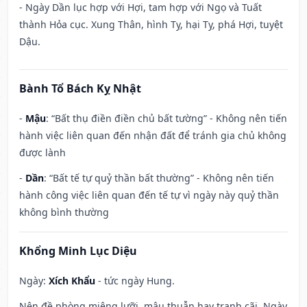
- Ngày Dần lục hợp với Hợi, tam hợp với Ngọ và Tuất
thành Hỏa cục. Xung Thân, hình Tỵ, hại Tỵ, phá Hợi, tuyệt
Dậu.
Bành Tổ Bách Kỵ Nhật
-
Mậu
: “Bất thụ điền điền chủ bất tường” - Không nên tiến
hành việc liên quan đến nhận đất để tránh gia chủ không
được lành
-
Dần
: “Bất tế tự quỷ thần bất thường” - Không nên tiến
hành công việc liên quan đến tế tự vì ngày này quỷ thần
không bình thường
Khổng Minh Lục Diệu
Ngày:
Xích Khẩu
- tức ngày Hung.
Nên đề phòng miệng lưỡi, mâu thuẫn hay tranh cãi. Ngày