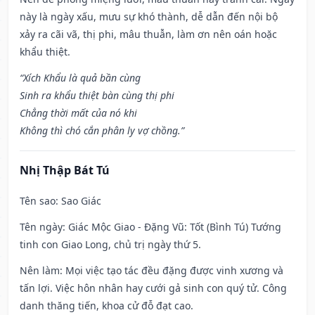
này là ngày xấu, mưu sự khó thành, dễ dẫn đến nội bộ
xảy ra cãi vã, thị phi, mâu thuẫn, làm ơn nên oán hoặc
khẩu thiệt.
“Xích Khẩu là quả bần cùng
Sinh ra khẩu thiệt bàn cùng thị phi
Chẳng thời mất của nó khi
Không thì chó cắn phân ly vợ chồng.”
Nhị Thập Bát Tú
Tên sao
: Sao Giác
Tên ngày
: Giác Mộc Giao - Đặng Vũ: Tốt (Bình Tú) Tướng
tinh con Giao Long, chủ trị ngày thứ 5.
Nên làm
: Mọi việc tạo tác đều đặng được vinh xương và
tấn lợi. Việc hôn nhân hay cưới gả sinh con quý tử. Công
danh thăng tiến, khoa cử đỗ đạt cao.