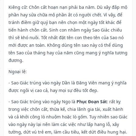
Kiêng cữ
: Chôn cất hoạn nạn phải ba năm. Dù xây đắp mộ
phần hay sửa chữa mộ phần ắt có người chết. Vì vậy, để
tránh điềm giữ quý bạn nên chọn một ngày tốt khác để
tiến hành chôn cất. Sinh con nhằm ngày Sao Giác chiếu
thì sẽ khó nuôi. Tốt nhất đặt tên con theo tên của Sao nó
mới được an toàn. Không dùng tên sao này có thể dùng
tên Sao của tháng hay của năm cũng mang ý nghĩa tương
đương.
Ngoại lệ
:
- Sao Giác trúng vào ngày Dần là Đăng Viên mang ý nghĩa
được ngôi vị cao cả, hay mọi sự đều tốt đẹp.
- Sao Giác trúng vào ngày Ngọ là
Phục Đoạn Sát
: rất kỵ
trong việc chôn cất, thừa kế, chia lãnh gia tài, xuất hành
và cả khởi công lò nhuộm hoặc lò gốm. Tuy nhiên sao Giác
vào ngày này lại nên làm các việc như lấp hang lỗ, xây
tường, dứt vú trẻ em, làm cầu tiêu, kết dứt điều hung hại.