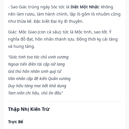
- Sao Giác trúng ngày Sóc tức là
Diệt Một Nhật
: không
nên làm rượu, làm hành chính, lập lò gốm lò nhuộm cũng
như thừa kế. Đặc biệt Đại Kỵ đi thuyền.
Giác: Mộc Giao (con cá sấu): tức là Mộc tinh, sao tốt. Ý
nghĩa đỗ đạt, hôn nhân thành tựu. Đồng thời kỵ cải táng
và hung táng.
“Giác tinh tọa tác chủ vinh xương
Ngoại tiến điền tài cập nữ lang
Giá thú hôn nhân sinh quý tử
Văn nhân cập đệ kiến Quân vương
Duy hữu táng mai bất khả dụng
Tam niên chi hậu, chủ ôn đậu”
Thập Nhị Kiến Trừ
Trực Bế