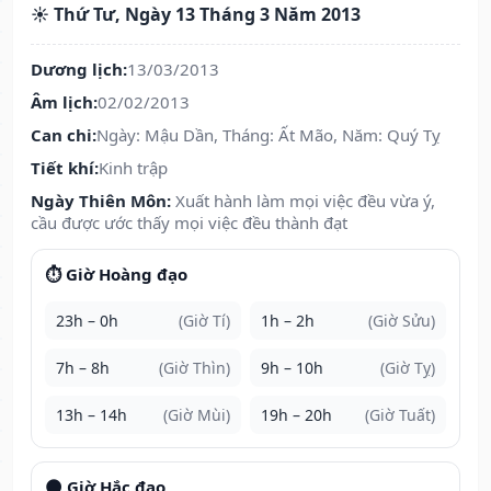
☀️ Thứ Tư, Ngày 13 Tháng 3 Năm 2013
Dương lịch:
13/03/2013
Âm lịch:
02/02/2013
Can chi:
Ngày: Mậu Dần, Tháng: Ất Mão, Năm: Quý Tỵ
Tiết khí:
Kinh trập
Ngày Thiên Môn:
Xuất hành làm mọi việc đều vừa ý,
cầu được ước thấy mọi việc đều thành đạt
⏱️ Giờ Hoàng đạo
23h – 0h
(Giờ Tí)
1h – 2h
(Giờ Sửu)
7h – 8h
(Giờ Thìn)
9h – 10h
(Giờ Tỵ)
13h – 14h
(Giờ Mùi)
19h – 20h
(Giờ Tuất)
🌑 Giờ Hắc đạo