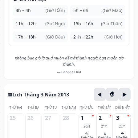
3h – 4h
(Giờ Dần)
5h – 6h
(Giờ Mão)
11h – 12h
(Giờ Ngọ)
15h – 16h
(Giờ Thân)
17h – 18h
(Giờ Dậu)
21h – 22h
(Giờ Hợi)
Không bao giờ là quá muộn để trở thành người bạn muốn trở
thành.
— George Eliot
Lịch Tháng 3 Năm 2013
THỨ HAI
THỨ BA
THỨ TƯ
THỨ NĂM
THỨ SÁU
THỨ BẢY
CHỦ NHẬT
25
26
27
28
1
2
3
20/1
21/1
22/1
🐅
🐈
🐉
Bính Dần
Đinh Mão
Mậu Thìn