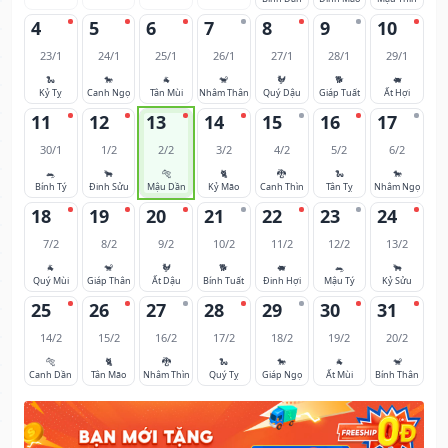
4
5
6
7
8
9
10
23/1
24/1
25/1
26/1
27/1
28/1
29/1
🐍
🐎
🐐
🐒
🐓
🐕
🐖
Kỷ Tỵ
Canh Ngọ
Tân Mùi
Nhâm Thân
Quý Dậu
Giáp Tuất
Ất Hợi
11
12
13
14
15
16
17
30/1
1/2
2/2
3/2
4/2
5/2
6/2
🐀
🐂
🐅
🐈
🐉
🐍
🐎
Bính Tý
Đinh Sửu
Mậu Dần
Kỷ Mão
Canh Thìn
Tân Tỵ
Nhâm Ngọ
18
19
20
21
22
23
24
7/2
8/2
9/2
10/2
11/2
12/2
13/2
🐐
🐒
🐓
🐕
🐖
🐀
🐂
Quý Mùi
Giáp Thân
Ất Dậu
Bính Tuất
Đinh Hợi
Mậu Tý
Kỷ Sửu
25
26
27
28
29
30
31
14/2
15/2
16/2
17/2
18/2
19/2
20/2
🐅
🐈
🐉
🐍
🐎
🐐
🐒
Canh Dần
Tân Mão
Nhâm Thìn
Quý Tỵ
Giáp Ngọ
Ất Mùi
Bính Thân