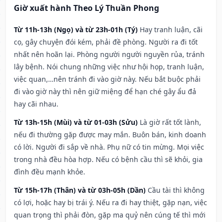
Giờ xuất hành Theo Lý Thuần Phong
Từ 11h-13h (Ngọ) và từ 23h-01h (Tý)
Hay tranh luận, cãi
cọ, gây chuyện đói kém, phải đề phòng. Người ra đi tốt
nhất nên hoãn lại. Phòng người người nguyền rủa, tránh
lây bệnh. Nói chung những việc như hội họp, tranh luận,
việc quan,…nên tránh đi vào giờ này. Nếu bắt buộc phải
đi vào giờ này thì nên giữ miệng để hạn ché gây ẩu đả
hay cãi nhau.
Từ 13h-15h (Mùi) và từ 01-03h (Sửu)
Là giờ rất tốt lành,
nếu đi thường gặp được may mắn. Buôn bán, kinh doanh
có lời. Người đi sắp về nhà. Phụ nữ có tin mừng. Mọi việc
trong nhà đều hòa hợp. Nếu có bệnh cầu thì sẽ khỏi, gia
đình đều mạnh khỏe.
Từ 15h-17h (Thân) và từ 03h-05h (Dần)
Cầu tài thì không
có lợi, hoặc hay bị trái ý. Nếu ra đi hay thiệt, gặp nạn, việc
quan trọng thì phải đòn, gặp ma quỷ nên cúng tế thì mới