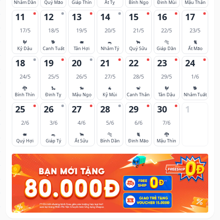
Nhâm Dần
Quý Mão
Giáp Thìn
Ất Tỵ
Bính Ngọ
Đinh Mùi
Mậu Thân
11
12
13
14
15
16
17
17/5
18/5
19/5
20/5
21/5
22/5
23/5
🐓
🐕
🐖
🐀
🐂
🐅
🐈
Kỷ Dậu
Canh Tuất
Tân Hợi
Nhâm Tý
Quý Sửu
Giáp Dần
Ất Mão
18
19
20
21
22
23
24
24/5
25/5
26/5
27/5
28/5
29/5
1/6
🐉
🐍
🐎
🐐
🐒
🐓
🐕
Bính Thìn
Đinh Tỵ
Mậu Ngọ
Kỷ Mùi
Canh Thân
Tân Dậu
Nhâm Tuất
25
26
27
28
29
30
1
2/6
3/6
4/6
5/6
6/6
7/6
🐖
🐀
🐂
🐅
🐈
🐉
Quý Hợi
Giáp Tý
Ất Sửu
Bính Dần
Đinh Mão
Mậu Thìn