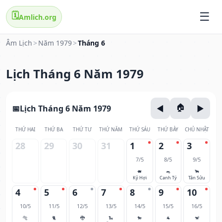
🗓️
Amlich.org
Âm Lịch
>
Năm 1979
>
Tháng 6
Lịch Tháng 6 Năm 1979
Lịch Tháng 6 Năm 1979
THỨ HAI
THỨ BA
THỨ TƯ
THỨ NĂM
THỨ SÁU
THỨ BẢY
CHỦ NHẬT
28
29
30
31
1
2
3
7/5
8/5
9/5
🐖
🐀
🐂
Kỷ Hợi
Canh Tý
Tân Sửu
4
5
6
7
8
9
10
10/5
11/5
12/5
13/5
14/5
15/5
16/5
🐅
🐈
🐉
🐍
🐎
🐐
🐒