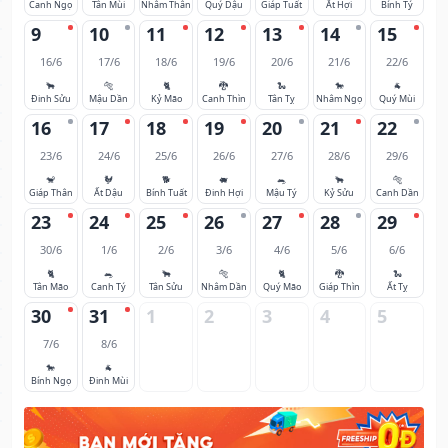
Canh Ngọ
Tân Mùi
Nhâm Thân
Quý Dậu
Giáp Tuất
Ất Hợi
Bính Tý
9
10
11
12
13
14
15
16/6
17/6
18/6
19/6
20/6
21/6
22/6
🐂
🐅
🐈
🐉
🐍
🐎
🐐
Đinh Sửu
Mậu Dần
Kỷ Mão
Canh Thìn
Tân Tỵ
Nhâm Ngọ
Quý Mùi
16
17
18
19
20
21
22
23/6
24/6
25/6
26/6
27/6
28/6
29/6
🐒
🐓
🐕
🐖
🐀
🐂
🐅
Giáp Thân
Ất Dậu
Bính Tuất
Đinh Hợi
Mậu Tý
Kỷ Sửu
Canh Dần
23
24
25
26
27
28
29
30/6
1/6
2/6
3/6
4/6
5/6
6/6
🐈
🐀
🐂
🐅
🐈
🐉
🐍
Tân Mão
Canh Tý
Tân Sửu
Nhâm Dần
Quý Mão
Giáp Thìn
Ất Tỵ
30
31
1
2
3
4
5
7/6
8/6
🐎
🐐
Bính Ngọ
Đinh Mùi