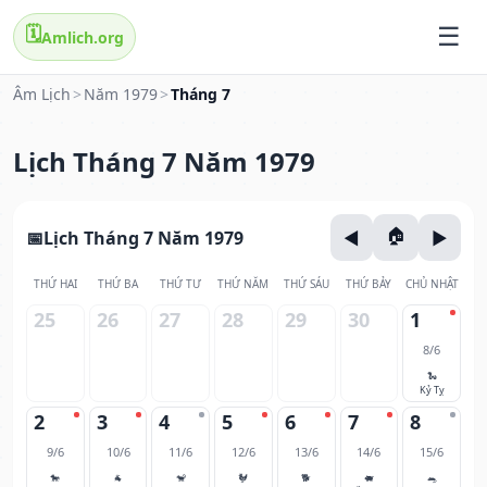
🗓️
Amlich.org
Âm Lịch
>
Năm 1979
>
Tháng 7
Lịch Tháng 7 Năm 1979
Lịch Tháng 7 Năm 1979
THỨ HAI
THỨ BA
THỨ TƯ
THỨ NĂM
THỨ SÁU
THỨ BẢY
CHỦ NHẬT
25
26
27
28
29
30
1
8/6
🐍
Kỷ Tỵ
2
3
4
5
6
7
8
9/6
10/6
11/6
12/6
13/6
14/6
15/6
🐎
🐐
🐒
🐓
🐕
🐖
🐀