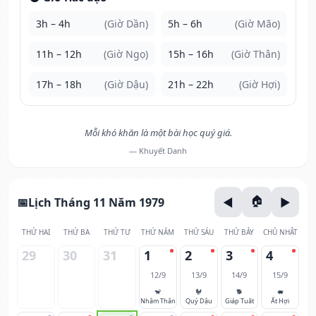
3h – 4h
(Giờ Dần)
5h – 6h
(Giờ Mão)
11h – 12h
(Giờ Ngọ)
15h – 16h
(Giờ Thân)
17h – 18h
(Giờ Dậu)
21h – 22h
(Giờ Hợi)
Mỗi khó khăn là một bài học quý giá.
— Khuyết Danh
Lịch Tháng 11 Năm 1979
THỨ HAI
THỨ BA
THỨ TƯ
THỨ NĂM
THỨ SÁU
THỨ BẢY
CHỦ NHẬT
29
30
31
1
2
3
4
12/9
13/9
14/9
15/9
🐒
🐓
🐕
🐖
Nhâm Thân
Quý Dậu
Giáp Tuất
Ất Hợi