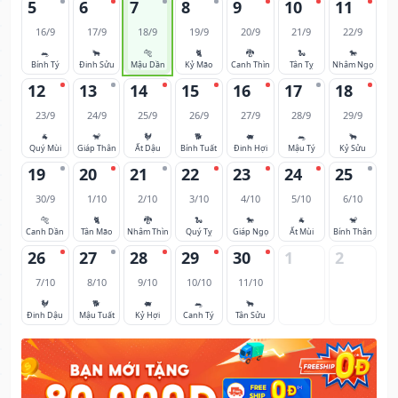
5
6
7
8
9
10
11
16/9
17/9
18/9
19/9
20/9
21/9
22/9
🐀
🐂
🐅
🐈
🐉
🐍
🐎
Bính Tý
Đinh Sửu
Mậu Dần
Kỷ Mão
Canh Thìn
Tân Tỵ
Nhâm Ngọ
12
13
14
15
16
17
18
23/9
24/9
25/9
26/9
27/9
28/9
29/9
🐐
🐒
🐓
🐕
🐖
🐀
🐂
Quý Mùi
Giáp Thân
Ất Dậu
Bính Tuất
Đinh Hợi
Mậu Tý
Kỷ Sửu
19
20
21
22
23
24
25
30/9
1/10
2/10
3/10
4/10
5/10
6/10
🐅
🐈
🐉
🐍
🐎
🐐
🐒
Canh Dần
Tân Mão
Nhâm Thìn
Quý Tỵ
Giáp Ngọ
Ất Mùi
Bính Thân
26
27
28
29
30
1
2
7/10
8/10
9/10
10/10
11/10
🐓
🐕
🐖
🐀
🐂
Đinh Dậu
Mậu Tuất
Kỷ Hợi
Canh Tý
Tân Sửu