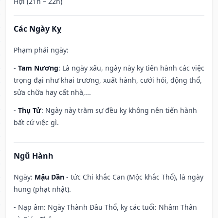
Hợi (21h – 22h)
Các Ngày Kỵ
Phạm phải ngày:
-
Tam Nương
: Là ngày xấu, ngày này kỵ tiến hành các việc
trọng đại như khai trương, xuất hành, cưới hỏi, động thổ,
sửa chữa hay cất nhà,...
-
Thụ Tử
: Ngày này trăm sự đều kỵ không nên tiến hành
bất cứ việc gì.
Ngũ Hành
Ngày:
Mậu Dần
- tức Chi khắc Can (Mộc khắc Thổ), là ngày
hung (phạt nhật).
- Nạp âm: Ngày Thành Đầu Thổ, kỵ các tuổi: Nhâm Thân