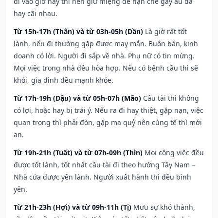
đi vào giờ này thì nên giữ miệng để hạn ché gây ẩu đả
hay cãi nhau.
Từ 15h-17h (Thân) và từ 03h-05h (Dần)
Là giờ rất tốt
lành, nếu đi thường gặp được may mắn. Buôn bán, kinh
doanh có lời. Người đi sắp về nhà. Phụ nữ có tin mừng.
Mọi việc trong nhà đều hòa hợp. Nếu có bệnh cầu thì sẽ
khỏi, gia đình đều mạnh khỏe.
Từ 17h-19h (Dậu) và từ 05h-07h (Mão)
Cầu tài thì không
có lợi, hoặc hay bị trái ý. Nếu ra đi hay thiệt, gặp nạn, việc
quan trọng thì phải đòn, gặp ma quỷ nên cúng tế thì mới
an.
Từ 19h-21h (Tuất) và từ 07h-09h (Thìn)
Mọi công việc đều
được tốt lành, tốt nhất cầu tài đi theo hướng Tây Nam –
Nhà cửa được yên lành. Người xuất hành thì đều bình
yên.
Từ 21h-23h (Hợi) và từ 09h-11h (Tị)
Mưu sự khó thành,