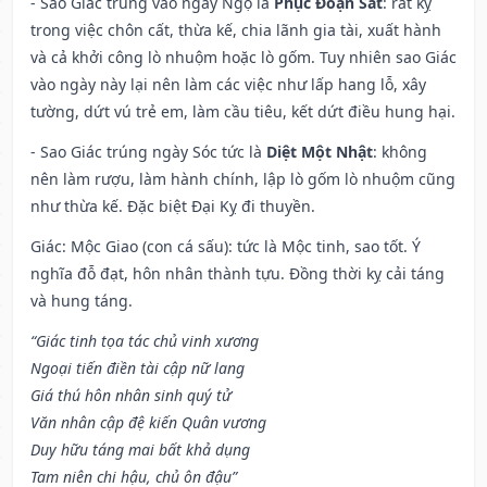
- Sao Giác trúng vào ngày Ngọ là
Phục Đoạn Sát
: rất kỵ
trong việc chôn cất, thừa kế, chia lãnh gia tài, xuất hành
và cả khởi công lò nhuộm hoặc lò gốm. Tuy nhiên sao Giác
vào ngày này lại nên làm các việc như lấp hang lỗ, xây
tường, dứt vú trẻ em, làm cầu tiêu, kết dứt điều hung hại.
- Sao Giác trúng ngày Sóc tức là
Diệt Một Nhật
: không
nên làm rượu, làm hành chính, lập lò gốm lò nhuộm cũng
như thừa kế. Đặc biệt Đại Kỵ đi thuyền.
Giác: Mộc Giao (con cá sấu): tức là Mộc tinh, sao tốt. Ý
nghĩa đỗ đạt, hôn nhân thành tựu. Đồng thời kỵ cải táng
và hung táng.
“Giác tinh tọa tác chủ vinh xương
Ngoại tiến điền tài cập nữ lang
Giá thú hôn nhân sinh quý tử
Văn nhân cập đệ kiến Quân vương
Duy hữu táng mai bất khả dụng
Tam niên chi hậu, chủ ôn đậu”