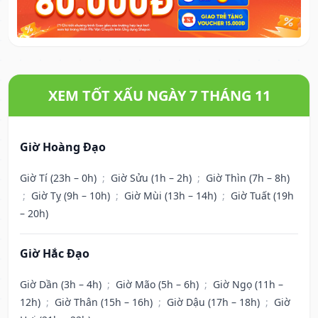
XEM TỐT XẤU NGÀY 7 THÁNG 11
Giờ Hoàng Đạo
Giờ Tí (23h – 0h)
;
Giờ Sửu (1h – 2h)
;
Giờ Thìn (7h – 8h)
;
Giờ Tỵ (9h – 10h)
;
Giờ Mùi (13h – 14h)
;
Giờ Tuất (19h
– 20h)
Giờ Hắc Đạo
Giờ Dần (3h – 4h)
;
Giờ Mão (5h – 6h)
;
Giờ Ngọ (11h –
12h)
;
Giờ Thân (15h – 16h)
;
Giờ Dậu (17h – 18h)
;
Giờ