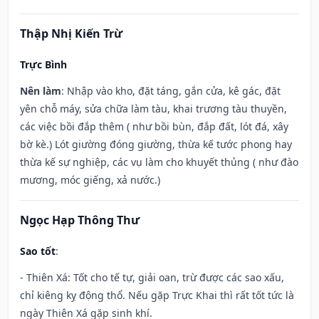
Thập Nhị Kiến Trừ
Trực Bình
Nên làm
: Nhập vào kho, đặt táng, gắn cửa, kê gác, đặt
yên chỗ máy, sửa chữa làm tàu, khai trương tàu thuyền,
các việc bồi đắp thêm ( như bồi bùn, đắp đất, lót đá, xây
bờ kè.) Lót giường đóng giường, thừa kế tước phong hay
thừa kế sự nghiệp, các vụ làm cho khuyết thủng ( như đào
mương, móc giếng, xả nước.)
Ngọc Hạp Thông Thư
Sao tốt
:
- Thiên Xá: Tốt cho tế tự, giải oan, trừ được các sao xấu,
chỉ kiêng kỵ động thổ. Nếu gặp Trực Khai thì rất tốt tức là
ngày Thiên Xá gặp sinh khí.