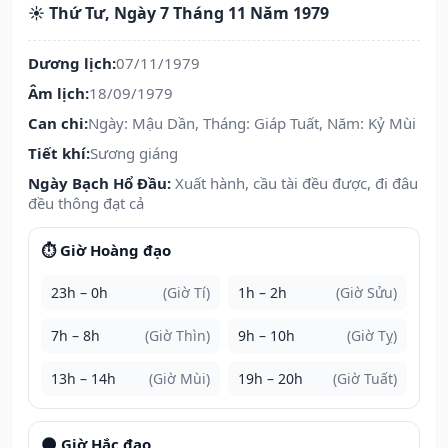
☀️ Thứ Tư, Ngày 7 Tháng 11 Năm 1979
Dương lịch:
07/11/1979
Âm lịch:
18/09/1979
Can chi:
Ngày: Mậu Dần, Tháng: Giáp Tuất, Năm: Kỷ Mùi
Tiết khí:
Sương giáng
Ngày Bạch Hổ Đầu:
Xuất hành, cầu tài đều được, đi đâu
đều thông đạt cả
⏱️ Giờ Hoàng đạo
23h – 0h
(Giờ Tí)
1h – 2h
(Giờ Sửu)
7h – 8h
(Giờ Thìn)
9h – 10h
(Giờ Tỵ)
13h – 14h
(Giờ Mùi)
19h – 20h
(Giờ Tuất)
🌑 Giờ Hắc đạo