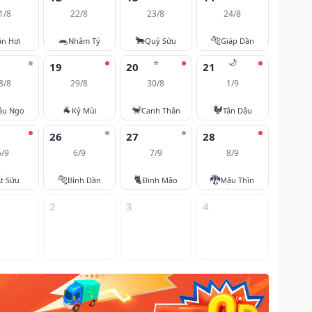
1/8
22/8
23/8
24/8
🐀
🐂
🐅
ân Hợi
Nhâm Tý
Quý Sửu
Giáp Dần
⭐
🌙
19
20
21
8/8
29/8
30/8
1/9
🐐
🐒
🐓
ậu Ngọ
Kỷ Mùi
Canh Thân
Tân Dậu
26
27
28
5/9
6/9
7/9
8/9
🐅
🐈
🐉
t Sửu
Bính Dần
Đinh Mão
Mậu Thìn
2
3
4