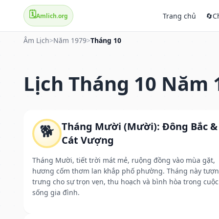
🗓️
Trang chủ
🔄
C
Amlich.org
Âm Lịch
>
Năm 1979
>
Tháng 10
Lịch Tháng 10 Năm 
Tháng Mười (Mười): Đông Bắc &
🐕
Cát Vượng
Tháng Mười, tiết trời mát mẻ, ruộng đồng vào mùa gặt,
hương cốm thơm lan khắp phố phường. Tháng này tượ
trưng cho sự trọn vẹn, thu hoạch và bình hòa trong cuộc
sống gia đình.