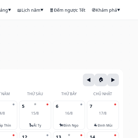
háng
📖
Lịch năm
🧧
Đếm ngược Tết
🧭
Khám phá
▼
▼
▼
 NĂM
THỨ SÁU
THỨ BẢY
CHỦ NHẬT
⭐
5
6
7
4/8
15/8
16/8
17/8
🐍
🐎
🐐
áp Thìn
Ất Tỵ
Bính Ngọ
Đinh Mùi
⭐
12
13
14