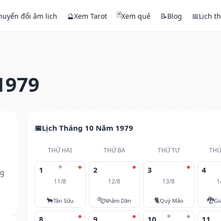
🃏
huyển đổi âm lịch
🔮
Xem Tarot
Xem quẻ
📝
Blog
📅
Lịch t
1979
Lịch Tháng 10 Năm 1979
THỨ HAI
THỨ BA
THỨ TƯ
THỨ
⭐
1
2
3
4
ng
11/8
12/8
13/8
1
🐂
🐅
🐈
🐉
Tân Sửu
Nhâm Dần
Quý Mão
Gi
⭐
8
9
10
11