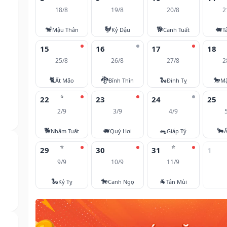
18/8
19/8
20/8
2
🐒
🐓
🐕
🐖
Mậu Thân
Kỷ Dậu
Canh Tuất
T
15
16
17
18
25/8
26/8
27/8
2
🐈
🐉
🐍
🐎
Ất Mão
Bính Thìn
Đinh Tỵ
M
⭐
22
23
24
25
2/9
3/9
4/9
🐕
🐖
🐀
🐂
Nhâm Tuất
Quý Hợi
Giáp Tý
Ấ
⭐
⭐
29
30
31
1
9/9
10/9
11/9
🐍
🐎
🐐
Kỷ Tỵ
Canh Ngọ
Tân Mùi