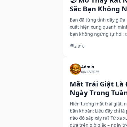
Sắc Bạn Không 
Bạn đã từng tỉnh dậy giữa 
xuất hiện xung quanh mình
bạn không ngừng tự hỏi: 
👁️
2,816
Admin
08/12/2025
Mắt Trái Giật Là 
Ngày Trong Tuầ
Hiện tượng mắt trái giật, 
băn khoăn: Liệu đây chỉ là
nào đó sắp xảy ra? Từ xa xư
dựa trên giờ giấc – ngày t