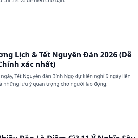
p chi tiết và dễ hiểu cho bạn.
ơng Lịch & Tết Nguyên Đán 2026 (Dễ
Chính xác nhất)
 ngày, Tết Nguyên đán Bính Ngọ dự kiến nghỉ 9 ngày liên
ỉ và những lưu ý quan trọng cho người lao động.
hiều Rắn Là Điềm Gì? 11 Ý Nghĩa Sâu