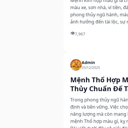
Mệnh Kim hợp màu gì là ch
màu xe, sơn nhà, ví tiền,
phong thủy ngũ hành, màu 
ảnh hưởng đến tài lộc, sự n
👁️
7,967
Admin
25/12/2025
Mệnh Thổ Hợp M
Thủy Chuẩn Để Tă
Trong phong thủy ngũ hàn
định và bền vững. Việc c
năng lượng mà còn mang lạ
mệnh Thổ hợp màu gì, kỵ m