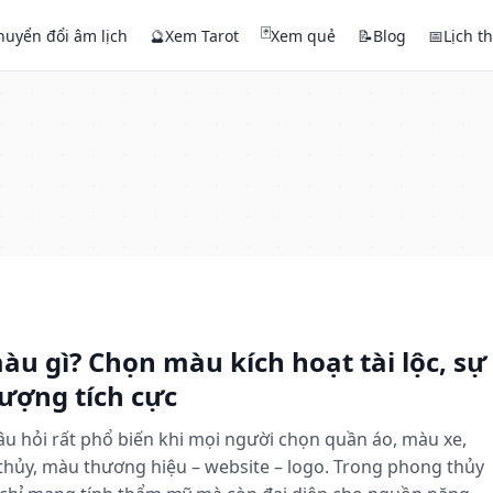
🃏
huyển đổi âm lịch
🔮
Xem Tarot
Xem quẻ
📝
Blog
📅
Lịch t
u gì? Chọn màu kích hoạt tài lộc, sự
ượng tích cực
u hỏi rất phổ biến khi mọi người chọn quần áo, màu xe,
 thủy, màu thương hiệu – website – logo. Trong phong thủy