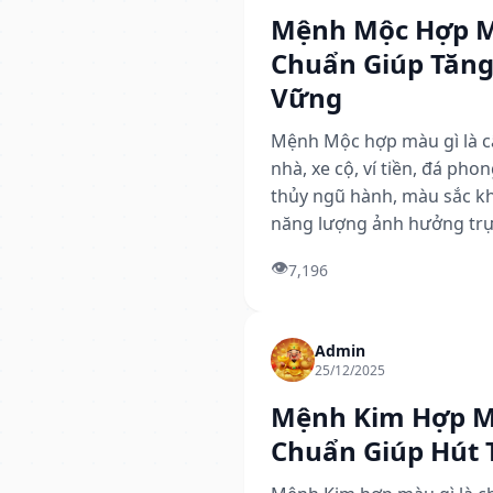
Mệnh Mộc Hợp M
Chuẩn Giúp Tăng 
Vững
Mệnh Mộc hợp màu gì là câ
nhà, xe cộ, ví tiền, đá ph
thủy ngũ hành, màu sắc k
năng lượng ảnh hưởng trực 
👁️
7,196
Admin
25/12/2025
Mệnh Kim Hợp M
Chuẩn Giúp Hút T