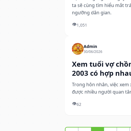
ta sẽ cùng tìm hiểu mắt trá
ngưỡng dân gian.
👁️
1,051
Admin
30/06/2026
Xem tuổi vợ chồ
2003 có hợp nha
Trong hôn nhân, việc xem x
được nhiều người quan tâm
👁️
62