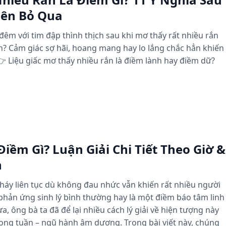
Nên Bỏ Qua
đêm với tim đập thình thịch sau khi mơ thấy rất nhiều rắn
? Cảm giác sợ hãi, hoang mang hay lo lắng chắc hẳn khiến
 Liệu giấc mơ thấy nhiều rắn là điềm lành hay điềm dữ?
Điềm Gì? Luận Giải Chi Tiết Theo Giờ &
n
nháy liên tục dù không đau nhức vẫn khiến rất nhiều người
 phản ứng sinh lý bình thường hay là một điềm báo tâm linh
a, ông bà ta đã để lại nhiều cách lý giải về hiện tượng này
rong tuần – ngũ hành âm dương. Trong bài viết này, chúng