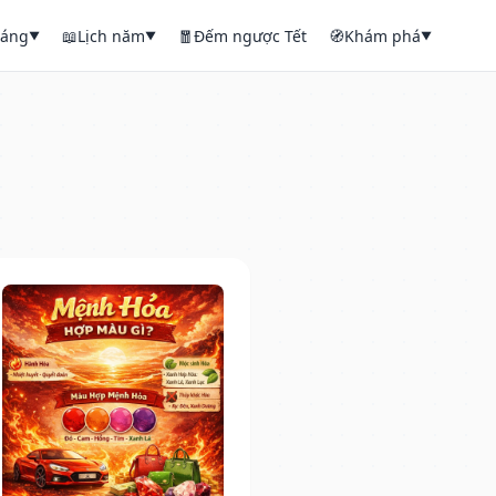
háng
📖
Lịch năm
🧧
Đếm ngược Tết
🧭
Khám phá
▼
▼
▼