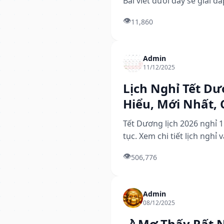
Bài viết dưới đây sẽ giải đá
👁️
11,860
Admin
11/12/2025
Lịch Nghỉ Tết Dư
Hiểu, Mới Nhất, 
Tết Dương lịch 2026 nghỉ 1
tục. Xem chi tiết lịch ngh
👁️
506,776
Admin
08/12/2025
🌙 Mơ Thấy Rất N