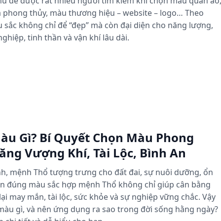
ủ đề được rất nhiều người tìm kiếm khi chọn màu quần áo
 đá phong thủy, màu thương hiệu – website – logo… Theo
sắc không chỉ để “đẹp” mà còn đại diện cho năng lượng,
ghiệp, tinh thần và vận khí lâu dài.
àu Gì? Bí Quyết Chọn Màu Phong
ng Vượng Khí, Tài Lộc, Bình An
h, mệnh Thổ tượng trưng cho đất đai, sự nuôi dưỡng, ổn
họn đúng màu sắc hợp mệnh Thổ không chỉ giúp cân bằng
i may mắn, tài lộc, sức khỏe và sự nghiệp vững chắc. Vậy
àu gì, và nên ứng dụng ra sao trong đời sống hằng ngày?