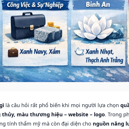
gì
là câu hỏi rất phổ biến khi mọi người lựa chọn
quầ
g thủy, màu thương hiệu – website – logo
. Trong p
ng tính thẩm mỹ mà còn đại diện cho
nguồn năng l