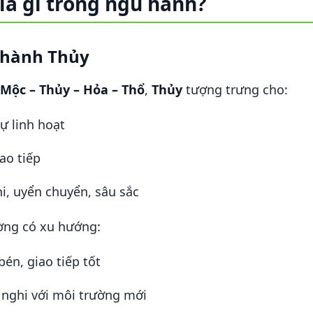
là gì trong ngũ hành?
a hành Thủy
 Mộc – Thủy – Hỏa – Thổ
,
Thủy
tượng trưng cho:
ự linh hoạt
iao tiếp
i, uyển chuyển, sâu sắc
ng có xu hướng:
én, giao tiếp tốt
h nghi với môi trường mới