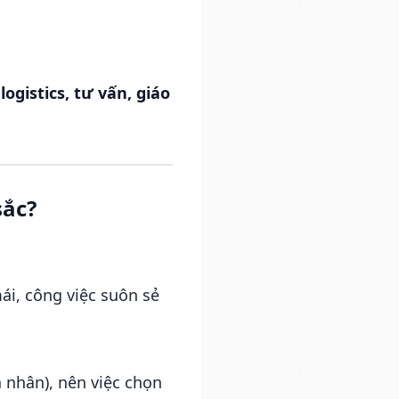
ogistics, tư vấn, giáo
sắc?
ái, công việc suôn sẻ
 nhân), nên việc chọn