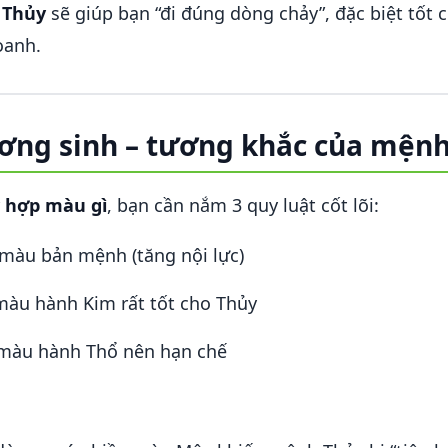
 Thủy
sẽ giúp bạn “đi đúng dòng chảy”, đặc biệt tốt c
oanh.
ương sinh – tương khắc của mện
 hợp màu gì
, bạn cần nắm 3 quy luật cốt lõi:
àu bản mệnh (tăng nội lực)
àu hành Kim rất tốt cho Thủy
àu hành Thổ nên hạn chế