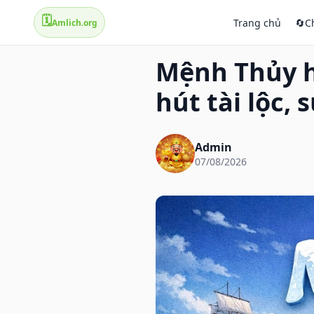
🗓️
Trang chủ
🔄
C
Amlich.org
Mệnh Thủy 
hút tài lộc,
Admin
07/08/2026