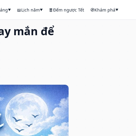
háng
📖
Lịch năm
🧧
Đếm ngược Tết
🧭
Khám phá
▼
▼
▼
ay mắn để