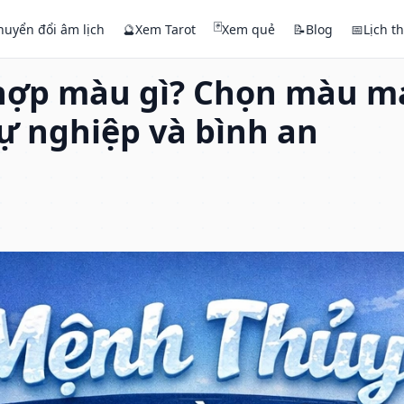
🃏
huyển đổi âm lịch
🔮
Xem Tarot
Xem quẻ
📝
Blog
📅
Lịch t
hợp màu gì? Chọn màu m
 sự nghiệp và bình an