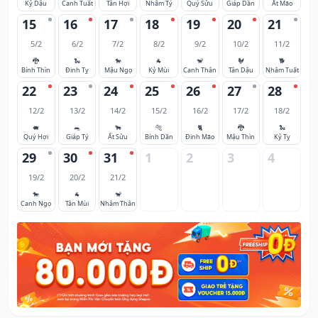
Kỷ Dậu
Canh Tuất
Tân Hợi
Nhâm Tý
Quý Sửu
Giáp Dần
Ất Mão
15
16
17
18
19
20
21
5/2
6/2
7/2
8/2
9/2
10/2
11/2
🐉
🐍
🐎
🐐
🐒
🐓
🐕
Bính Thìn
Đinh Tỵ
Mậu Ngọ
Kỷ Mùi
Canh Thân
Tân Dậu
Nhâm Tuất
22
23
24
25
26
27
28
12/2
13/2
14/2
15/2
16/2
17/2
18/2
🐖
🐀
🐂
🐅
🐈
🐉
🐍
Quý Hợi
Giáp Tý
Ất Sửu
Bính Dần
Đinh Mão
Mậu Thìn
Kỷ Tỵ
29
30
31
1
2
3
4
19/2
20/2
21/2
🐎
🐐
🐒
Canh Ngọ
Tân Mùi
Nhâm Thân