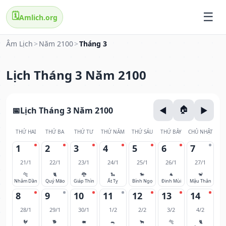
🗓️
Amlich.org
Âm Lịch
>
Năm 2100
>
Tháng 3
Lịch Tháng 3 Năm 2100
Lịch Tháng 3 Năm 2100
THỨ HAI
THỨ BA
THỨ TƯ
THỨ NĂM
THỨ SÁU
THỨ BẢY
CHỦ NHẬT
1
2
3
4
5
6
7
21/1
22/1
23/1
24/1
25/1
26/1
27/1
🐅
🐈
🐉
🐍
🐎
🐐
🐒
Nhâm Dần
Quý Mão
Giáp Thìn
Ất Tỵ
Bính Ngọ
Đinh Mùi
Mậu Thân
8
9
10
11
12
13
14
28/1
29/1
30/1
1/2
2/2
3/2
4/2
🐓
🐕
🐖
🐀
🐂
🐅
🐈