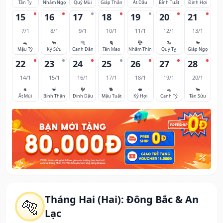
Tân Tỵ
Nhâm Ngọ
Quý Mùi
Giáp Thân
Ất Dậu
Bính Tuất
Đinh Hợi
15
16
17
18
19
20
21
7/1
8/1
9/1
10/1
11/1
12/1
13/1
🐀
🐂
🐅
🐈
🐉
🐍
🐎
Mậu Tý
Kỷ Sửu
Canh Dần
Tân Mão
Nhâm Thìn
Quý Tỵ
Giáp Ngọ
22
23
24
25
26
27
28
14/1
15/1
16/1
17/1
18/1
19/1
20/1
🐐
🐒
🐓
🐕
🐖
🐀
🐂
Ất Mùi
Bính Thân
Đinh Dậu
Mậu Tuất
Kỷ Hợi
Canh Tý
Tân Sửu
Tháng Hai (Hai): Đông Bắc & An
🐅
Lạc