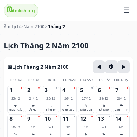
🗓️
Amlich.org
Âm Lịch
>
Năm 2100
>
Tháng 2
Lịch Tháng 2 Năm 2100
Lịch Tháng 2 Năm 2100
THỨ HAI
THỨ BA
THỨ TƯ
THỨ NĂM
THỨ SÁU
THỨ BẢY
CHỦ NHẬT
1
2
3
4
5
6
7
23/12
24/12
25/12
26/12
27/12
28/12
29/12
🐕
🐖
🐀
🐂
🐅
🐈
🐉
Giáp Tuất
Ất Hợi
Bính Tý
Đinh Sửu
Mậu Dần
Kỷ Mão
Canh Thìn
8
9
10
11
12
13
14
30/12
1/1
2/1
3/1
4/1
5/1
6/1
🐍
🐎
🐐
🐒
🐓
🐕
🐖