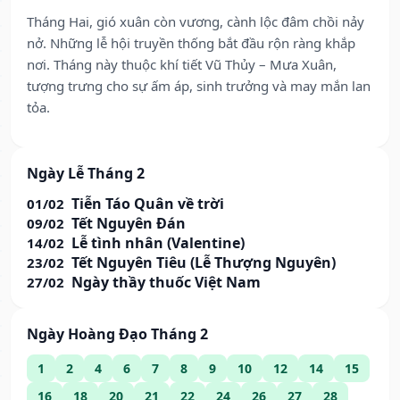
Tháng Hai, gió xuân còn vương, cành lộc đâm chồi nảy
nở. Những lễ hội truyền thống bắt đầu rộn ràng khắp
nơi. Tháng này thuộc khí tiết Vũ Thủy – Mưa Xuân,
tượng trưng cho sự ấm áp, sinh trưởng và may mắn lan
tỏa.
Ngày Lễ Tháng 2
Tiễn Táo Quân về trời
01/02
Tết Nguyên Đán
09/02
Lễ tình nhân (Valentine)
14/02
Tết Nguyên Tiêu (Lễ Thượng Nguyên)
23/02
Ngày thầy thuốc Việt Nam
27/02
Ngày Hoàng Đạo Tháng 2
1
2
4
6
7
8
9
10
12
14
15
16
18
20
21
22
24
26
27
28