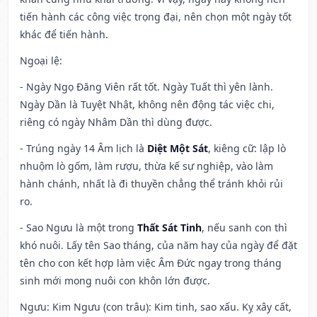
tiến hành các công việc trọng đại, nên chọn một ngày tốt
khác để tiến hành.
Ngoại lệ
:
- Ngày Ngọ Đăng Viên rất tốt. Ngày Tuất thì yên lành.
Ngày Dần là Tuyệt Nhật, không nên động tác việc chi,
riêng có ngày Nhâm Dần thì dùng được.
- Trúng ngày 14 Âm lịch là
Diệt Một Sát
, kiêng cữ: lập lò
nhuộm lò gốm, làm rượu, thừa kế sự nghiệp, vào làm
hành chánh, nhất là đi thuyền chẳng thể tránh khỏi rủi
ro.
- Sao Ngưu là một trong
Thất Sát Tinh
, nếu sanh con thì
khó nuôi. Lấy tên Sao tháng, của năm hay của ngày để đặt
tên cho con kết hợp làm việc Âm Đức ngay trong tháng
sinh mới mong nuôi con khôn lớn được.
Ngưu: Kim Ngưu (con trâu): Kim tinh, sao xấu. Kỵ xây cất,