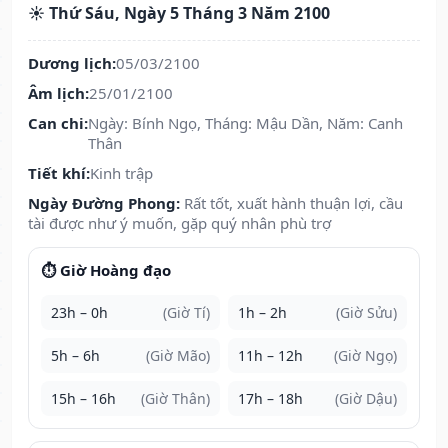
☀️ Thứ Sáu, Ngày 5 Tháng 3 Năm 2100
Dương lịch:
05/03/2100
Âm lịch:
25/01/2100
Can chi:
Ngày: Bính Ngọ, Tháng: Mậu Dần, Năm: Canh
Thân
Tiết khí:
Kinh trập
Ngày Đường Phong:
Rất tốt, xuất hành thuận lợi, cầu
tài được như ý muốn, gặp quý nhân phù trợ
⏱️ Giờ Hoàng đạo
23h – 0h
(Giờ Tí)
1h – 2h
(Giờ Sửu)
5h – 6h
(Giờ Mão)
11h – 12h
(Giờ Ngọ)
15h – 16h
(Giờ Thân)
17h – 18h
(Giờ Dậu)