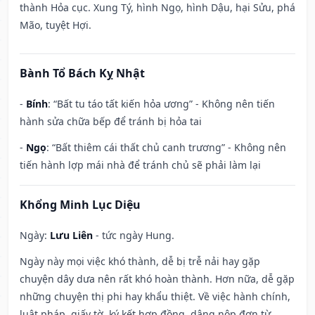
thành Hỏa cục. Xung Tý, hình Ngọ, hình Dậu, hại Sửu, phá
Mão, tuyệt Hợi.
Bành Tổ Bách Kỵ Nhật
-
Bính
: “Bất tu táo tất kiến hỏa ương” - Không nên tiến
hành sửa chữa bếp để tránh bị hỏa tai
-
Ngọ
: “Bất thiêm cái thất chủ canh trương” - Không nên
tiến hành lợp mái nhà để tránh chủ sẽ phải làm lại
Khổng Minh Lục Diệu
Ngày:
Lưu Liên
- tức ngày Hung.
Ngày này mọi việc khó thành, dễ bị trễ nải hay gặp
chuyện dây dưa nên rất khó hoàn thành. Hơn nữa, dễ gặp
những chuyện thị phi hay khẩu thiệt. Về việc hành chính,
luật pháp, giấy tờ, ký kết hợp đồng, dâng nộp đơn từ