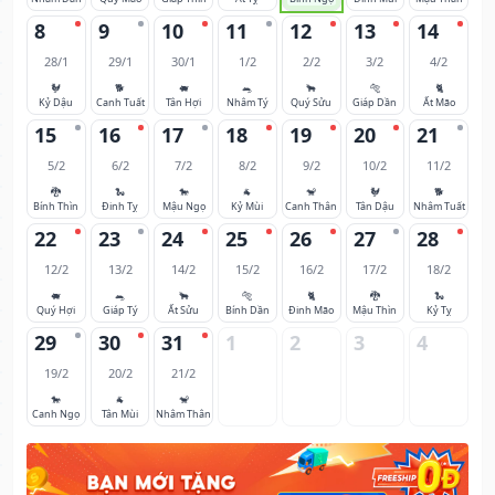
8
9
10
11
12
13
14
28/1
29/1
30/1
1/2
2/2
3/2
4/2
🐓
🐕
🐖
🐀
🐂
🐅
🐈
Kỷ Dậu
Canh Tuất
Tân Hợi
Nhâm Tý
Quý Sửu
Giáp Dần
Ất Mão
15
16
17
18
19
20
21
5/2
6/2
7/2
8/2
9/2
10/2
11/2
🐉
🐍
🐎
🐐
🐒
🐓
🐕
Bính Thìn
Đinh Tỵ
Mậu Ngọ
Kỷ Mùi
Canh Thân
Tân Dậu
Nhâm Tuất
22
23
24
25
26
27
28
12/2
13/2
14/2
15/2
16/2
17/2
18/2
🐖
🐀
🐂
🐅
🐈
🐉
🐍
Quý Hợi
Giáp Tý
Ất Sửu
Bính Dần
Đinh Mão
Mậu Thìn
Kỷ Tỵ
29
30
31
1
2
3
4
19/2
20/2
21/2
🐎
🐐
🐒
Canh Ngọ
Tân Mùi
Nhâm Thân