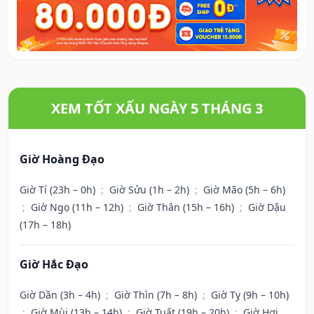
XEM TỐT XẤU NGÀY 5 THÁNG 3
Giờ Hoàng Đạo
Giờ Tí (23h – 0h)
;
Giờ Sửu (1h – 2h)
;
Giờ Mão (5h – 6h)
;
Giờ Ngọ (11h – 12h)
;
Giờ Thân (15h – 16h)
;
Giờ Dậu
(17h – 18h)
Giờ Hắc Đạo
Giờ Dần (3h – 4h)
;
Giờ Thìn (7h – 8h)
;
Giờ Tỵ (9h – 10h)
;
Giờ Mùi (13h – 14h)
;
Giờ Tuất (19h – 20h)
;
Giờ Hợi