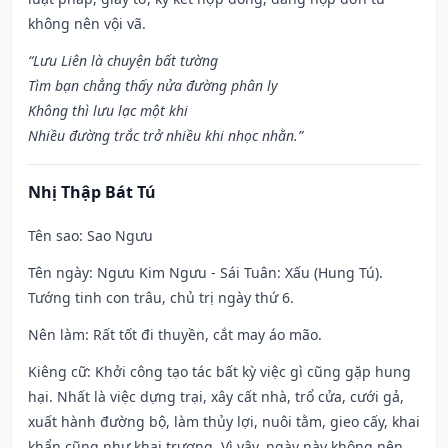
không nên vội vã.
“Lưu Liên là chuyện bất tường
Tìm bạn chẳng thấy nửa đường phân ly
Không thì lưu lạc một khi
Nhiều đường trắc trở nhiều khi nhọc nhằn.”
Nhị Thập Bát Tú
Tên sao
: Sao Ngưu
Tên ngày
: Ngưu Kim Ngưu - Sái Tuân: Xấu (Hung Tú).
Tướng tinh con trâu, chủ trị ngày thứ 6.
Nên làm
: Rất tốt đi thuyền, cắt may áo mão.
Kiêng cữ
: Khởi công tạo tác bất kỳ việc gì cũng gặp hung
hại. Nhất là việc dựng trại, xây cất nhà, trổ cửa, cưới gả,
xuất hành đường bộ, làm thủy lợi, nuôi tằm, gieo cấy, khai
khẩn cũng như khai trương. Vì vậy, ngày này không nên