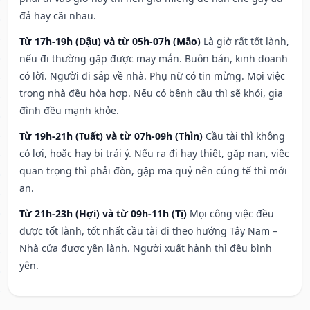
đả hay cãi nhau.
Từ 17h-19h (Dậu) và từ 05h-07h (Mão)
Là giờ rất tốt lành,
nếu đi thường gặp được may mắn. Buôn bán, kinh doanh
có lời. Người đi sắp về nhà. Phụ nữ có tin mừng. Mọi việc
trong nhà đều hòa hợp. Nếu có bệnh cầu thì sẽ khỏi, gia
đình đều mạnh khỏe.
Từ 19h-21h (Tuất) và từ 07h-09h (Thìn)
Cầu tài thì không
có lợi, hoặc hay bị trái ý. Nếu ra đi hay thiệt, gặp nạn, việc
quan trọng thì phải đòn, gặp ma quỷ nên cúng tế thì mới
an.
Từ 21h-23h (Hợi) và từ 09h-11h (Tị)
Mọi công việc đều
được tốt lành, tốt nhất cầu tài đi theo hướng Tây Nam –
Nhà cửa được yên lành. Người xuất hành thì đều bình
yên.