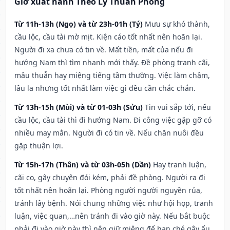
Giờ xuất hành Theo Lý Thuần Phong
Từ 11h-13h (Ngọ) và từ 23h-01h (Tý)
Mưu sự khó thành,
cầu lộc, cầu tài mờ mịt. Kiện cáo tốt nhất nên hoãn lại.
Người đi xa chưa có tin về. Mất tiền, mất của nếu đi
hướng Nam thì tìm nhanh mới thấy. Đề phòng tranh cãi,
mâu thuẫn hay miệng tiếng tầm thường. Việc làm chậm,
lâu la nhưng tốt nhất làm việc gì đều cần chắc chắn.
Từ 13h-15h (Mùi) và từ 01-03h (Sửu)
Tin vui sắp tới, nếu
cầu lộc, cầu tài thì đi hướng Nam. Đi công việc gặp gỡ có
nhiều may mắn. Người đi có tin về. Nếu chăn nuôi đều
gặp thuận lợi.
Từ 15h-17h (Thân) và từ 03h-05h (Dần)
Hay tranh luận,
cãi cọ, gây chuyện đói kém, phải đề phòng. Người ra đi
tốt nhất nên hoãn lại. Phòng người người nguyền rủa,
tránh lây bệnh. Nói chung những việc như hội họp, tranh
luận, việc quan,…nên tránh đi vào giờ này. Nếu bắt buộc
phải đi vào giờ này thì nên giữ miệng để hạn ché gây ẩu