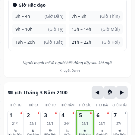
🌑 Giờ Hắc đạo
3h – 4h
(Giờ Dần)
7h – 8h
(Giờ Thìn)
9h – 10h
(Giờ Tỵ)
13h – 14h
(Giờ Mùi)
19h – 20h
(Giờ Tuất)
21h – 22h
(Giờ Hợi)
Người mạnh mẽ là người biết đứng dậy sau khi ngã.
— Khuyết Danh
Lịch Tháng 3 Năm 2100
THỨ HAI
THỨ BA
THỨ TƯ
THỨ NĂM
THỨ SÁU
THỨ BẢY
CHỦ NHẬT
1
2
3
4
5
6
7
21/1
22/1
23/1
24/1
25/1
26/1
27/1
🐅
🐈
🐉
🐍
🐎
🐐
🐒
Nhâm Dần
Quý Mão
Giáp Thìn
Ất Tỵ
Bính Ngọ
Đinh Mùi
Mậu Thân