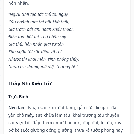
hôn nhân.
“Ngưu tinh tạo tác chủ tai nguy,
Cửu hoành tam tai bất khả thôi,
Gia trạch bất an, nhân khẩu thoái,
Điền tàm bất lợi, chủ nhân suy.
Giá thú, hôn nhân giai tự tổn,
Kim ngân tài cốc tiệm vô chi.
Nhược thị khai môn, tính phóng thủy,
Ngưu trư dương mã diệc thương bi.”
Thập Nhị Kiến Trừ
Trực Bình
Nên làm
: Nhập vào kho, đặt táng, gắn cửa, kê gác, đặt
yên chỗ máy, sửa chữa làm tàu, khai trương tàu thuyền,
các việc bồi đắp thêm ( như bồi bùn, đắp đất, lót đá, xây
bờ kè.) Lót giường đóng giường, thừa kế tước phong hay