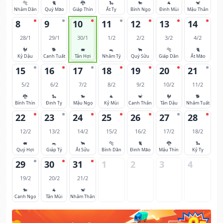
🐅
🐈
🐉
🐍
🐎
🐐
🐒
Nhâm Dần
Quý Mão
Giáp Thìn
Ất Tỵ
Bính Ngọ
Đinh Mùi
Mậu Thân
8
9
10
11
12
13
14
28/1
29/1
30/1
1/2
2/2
3/2
4/2
🐓
🐕
🐖
🐀
🐂
🐅
🐈
Kỷ Dậu
Canh Tuất
Tân Hợi
Nhâm Tý
Quý Sửu
Giáp Dần
Ất Mão
15
16
17
18
19
20
21
5/2
6/2
7/2
8/2
9/2
10/2
11/2
🐉
🐍
🐎
🐐
🐒
🐓
🐕
Bính Thìn
Đinh Tỵ
Mậu Ngọ
Kỷ Mùi
Canh Thân
Tân Dậu
Nhâm Tuất
22
23
24
25
26
27
28
12/2
13/2
14/2
15/2
16/2
17/2
18/2
🐖
🐀
🐂
🐅
🐈
🐉
🐍
Quý Hợi
Giáp Tý
Ất Sửu
Bính Dần
Đinh Mão
Mậu Thìn
Kỷ Tỵ
29
30
31
1
2
3
4
19/2
20/2
21/2
🐎
🐐
🐒
Canh Ngọ
Tân Mùi
Nhâm Thân