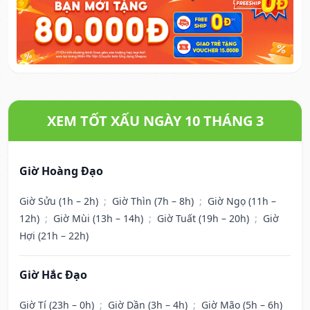
XEM TỐT XẤU NGÀY 10 THÁNG 3
Giờ Hoàng Đạo
Giờ Sửu (1h – 2h)
;
Giờ Thìn (7h – 8h)
;
Giờ Ngọ (11h –
12h)
;
Giờ Mùi (13h – 14h)
;
Giờ Tuất (19h – 20h)
;
Giờ
Hợi (21h – 22h)
Giờ Hắc Đạo
Giờ Tí (23h – 0h)
;
Giờ Dần (3h – 4h)
;
Giờ Mão (5h – 6h)