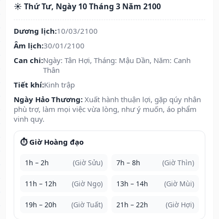
☀️ Thứ Tư, Ngày 10 Tháng 3 Năm 2100
Dương lịch:
10/03/2100
Âm lịch:
30/01/2100
Can chi:
Ngày: Tân Hợi, Tháng: Mậu Dần, Năm: Canh
Thân
Tiết khí:
Kinh trập
Ngày Hảo Thương:
Xuất hành thuận lợi, gặp qúy nhân
phù trợ, làm mọi việc vừa lòng, như ý muốn, áo phẩm
vinh quy.
⏱️ Giờ Hoàng đạo
1h – 2h
(Giờ Sửu)
7h – 8h
(Giờ Thìn)
11h – 12h
(Giờ Ngọ)
13h – 14h
(Giờ Mùi)
19h – 20h
(Giờ Tuất)
21h – 22h
(Giờ Hợi)