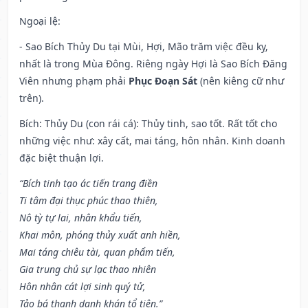
Ngoại lệ
:
- Sao Bích Thủy Du tại Mùi, Hợi, Mão trăm việc đều kỵ,
nhất là trong Mùa Đông. Riêng ngày Hợi là Sao Bích Đăng
Viên nhưng phạm phải
Phục Đoạn Sát
(nên kiêng cữ như
trên).
Bích: Thủy Du (con rái cá): Thủy tinh, sao tốt. Rất tốt cho
những việc như: xây cất, mai táng, hôn nhân. Kinh doanh
đặc biệt thuận lợi.
“Bích tinh tạo ác tiến trang điền
Ti tâm đại thục phúc thao thiên,
Nô tỳ tự lai, nhân khẩu tiến,
Khai môn, phóng thủy xuất anh hiền,
Mai táng chiêu tài, quan phẩm tiến,
Gia trung chủ sự lạc thao nhiên
Hôn nhân cát lợi sinh quý tử,
Tảo bá thanh danh khán tổ tiên.”