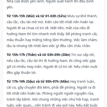
Nhà cửa được yên lành. Người xuất hành thì đều bình
yên.
Từ 13h-15h (Mùi) và từ 01-03h (Sửu)
Mưu sự khó thành,
cầu lộc, cầu tài mờ mịt. Kiện cáo tốt nhất nên hoãn lại.
Người đi xa chưa có tin về. Mất tiền, mất của nếu đi
hướng Nam thì tìm nhanh mới thấy. Đề phòng tranh cãi,
mâu thuẫn hay miệng tiếng tầm thường. Việc làm chậm,
lâu la nhưng tốt nhất làm việc gì đều cần chắc chắn.
Từ 15h-17h (Thân) và từ 03h-05h (Dần)
Tin vui sắp tới,
nếu cầu lộc, cầu tài thì đi hướng Nam. Đi công việc gặp
gỡ có nhiều may mắn. Người đi có tin về. Nếu chăn nuôi
đều gặp thuận lợi.
Từ 17h-19h (Dậu) và từ 05h-07h (Mão)
Hay tranh luận,
cãi cọ, gây chuyện đói kém, phải đề phòng. Người ra đi
tốt nhất nên hoãn lại. Phòng người người nguyền rủa,
tránh lây bệnh. Nói chung những việc như hội họp, tranh
luận, việc quan,…nên tránh đi vào giờ này. Nếu bắt buộc