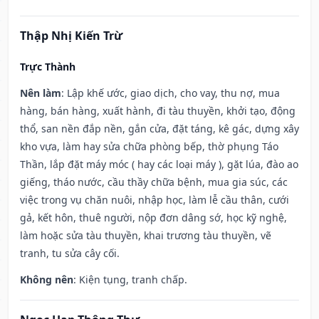
Thập Nhị Kiến Trừ
Trực Thành
Nên làm
: Lập khế ước, giao dịch, cho vay, thu nợ, mua
hàng, bán hàng, xuất hành, đi tàu thuyền, khởi tạo, động
thổ, san nền đắp nền, gắn cửa, đặt táng, kê gác, dựng xây
kho vựa, làm hay sửa chữa phòng bếp, thờ phụng Táo
Thần, lắp đặt máy móc ( hay các loại máy ), gặt lúa, đào ao
giếng, tháo nước, cầu thầy chữa bệnh, mua gia súc, các
việc trong vụ chăn nuôi, nhập học, làm lễ cầu thân, cưới
gả, kết hôn, thuê người, nộp đơn dâng sớ, học kỹ nghệ,
làm hoặc sửa tàu thuyền, khai trương tàu thuyền, vẽ
tranh, tu sửa cây cối.
Không nên
: Kiện tụng, tranh chấp.