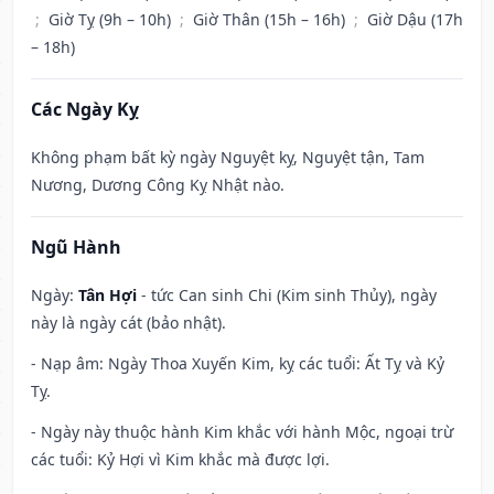
;
Giờ Tỵ (9h – 10h)
;
Giờ Thân (15h – 16h)
;
Giờ Dậu (17h
– 18h)
Các Ngày Kỵ
Không phạm bất kỳ ngày Nguyệt kỵ, Nguyệt tận, Tam
Nương, Dương Công Kỵ Nhật nào.
Ngũ Hành
Ngày:
Tân Hợi
- tức Can sinh Chi (Kim sinh Thủy), ngày
này là ngày cát (bảo nhật).
- Nạp âm: Ngày Thoa Xuyến Kim, kỵ các tuổi: Ất Tỵ và Kỷ
Tỵ.
- Ngày này thuộc hành Kim khắc với hành Mộc, ngoại trừ
các tuổi: Kỷ Hợi vì Kim khắc mà được lợi.