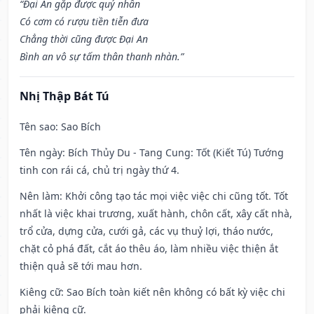
“Đại An gặp được quý nhân
Có cơm có rượu tiền tiễn đưa
Chẳng thời cũng được Đại An
Bình an vô sự tấm thân thanh nhàn.”
Nhị Thập Bát Tú
Tên sao
: Sao Bích
Tên ngày
: Bích Thủy Du - Tang Cung: Tốt (Kiết Tú) Tướng
tinh con rái cá, chủ trị ngày thứ 4.
Nên làm
: Khởi công tạo tác mọi việc việc chi cũng tốt. Tốt
nhất là việc khai trương, xuất hành, chôn cất, xây cất nhà,
trổ cửa, dựng cửa, cưới gả, các vụ thuỷ lợi, tháo nước,
chặt cỏ phá đất, cắt áo thêu áo, làm nhiều việc thiện ắt
thiện quả sẽ tới mau hơn.
Kiêng cữ
: Sao Bích toàn kiết nên không có bất kỳ việc chi
phải kiêng cữ.