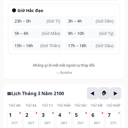
🌑 Giờ Hắc đạo
23h – 0h
(Giờ Tí)
3h – 4h
(Giờ Dần)
5h – 6h
(Giờ Mão)
9h – 10h
(Giờ Tỵ)
15h – 16h
(Giờ Thân)
17h – 18h
(Giờ Dậu)
Không gì là mãi mãi ngoài sự thay đổi.
— Buddha
Lịch Tháng 3 Năm 2100
THỨ HAI
THỨ BA
THỨ TƯ
THỨ NĂM
THỨ SÁU
THỨ BẢY
CHỦ NHẬT
1
2
3
4
5
6
7
21/1
22/1
23/1
24/1
25/1
26/1
27/1