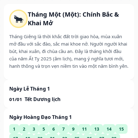
Tháng Một (Một): Chính Bắc &
🐂
Khai Mở
Tháng Giêng là thời khắc đất trời giao hòa, mùa xuân
mở đầu với sắc đào, sắc mai khoe nở. Người người khai
bút, khai xuân, đi chùa cầu an. Đây là tháng khởi đầu
của năm Ất Tỵ 2025 (âm lịch), mang ý nghĩa tươi mới,
hanh thông và trọn vẹn niềm tin vào một năm bình yên.
Ngày Lễ Tháng 1
Tết Dương lịch
01/01
Ngày Hoàng Đạo Tháng 1
1
2
3
5
6
7
9
11
13
14
15