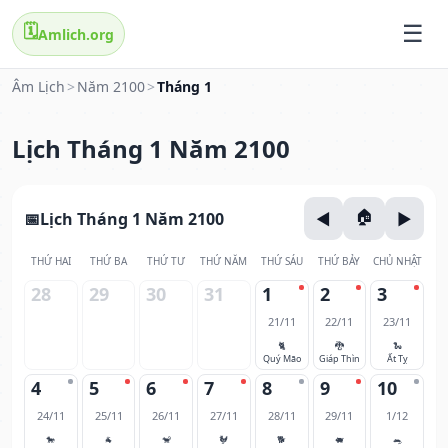
🗓️
Amlich.org
Âm Lịch
>
Năm 2100
>
Tháng 1
Lịch Tháng 1 Năm 2100
Lịch Tháng 1 Năm 2100
THỨ HAI
THỨ BA
THỨ TƯ
THỨ NĂM
THỨ SÁU
THỨ BẢY
CHỦ NHẬT
28
29
30
31
1
2
3
21/11
22/11
23/11
🐈
🐉
🐍
Quý Mão
Giáp Thìn
Ất Tỵ
4
5
6
7
8
9
10
24/11
25/11
26/11
27/11
28/11
29/11
1/12
🐎
🐐
🐒
🐓
🐕
🐖
🐀