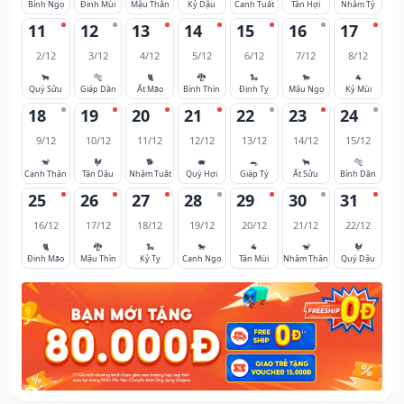
Bính Ngọ
Đinh Mùi
Mậu Thân
Kỷ Dậu
Canh Tuất
Tân Hợi
Nhâm Tý
11
12
13
14
15
16
17
2/12
3/12
4/12
5/12
6/12
7/12
8/12
🐂
🐅
🐈
🐉
🐍
🐎
🐐
Quý Sửu
Giáp Dần
Ất Mão
Bính Thìn
Đinh Tỵ
Mậu Ngọ
Kỷ Mùi
18
19
20
21
22
23
24
9/12
10/12
11/12
12/12
13/12
14/12
15/12
🐒
🐓
🐕
🐖
🐀
🐂
🐅
Canh Thân
Tân Dậu
Nhâm Tuất
Quý Hợi
Giáp Tý
Ất Sửu
Bính Dần
25
26
27
28
29
30
31
16/12
17/12
18/12
19/12
20/12
21/12
22/12
🐈
🐉
🐍
🐎
🐐
🐒
🐓
Đinh Mão
Mậu Thìn
Kỷ Tỵ
Canh Ngọ
Tân Mùi
Nhâm Thân
Quý Dậu