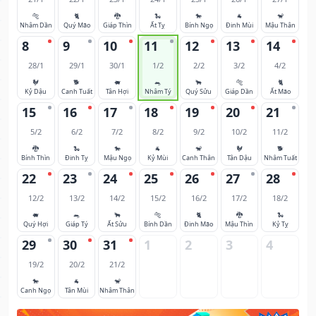
🐅
🐈
🐉
🐍
🐎
🐐
🐒
Nhâm Dần
Quý Mão
Giáp Thìn
Ất Tỵ
Bính Ngọ
Đinh Mùi
Mậu Thân
8
9
10
11
12
13
14
28/1
29/1
30/1
1/2
2/2
3/2
4/2
🐓
🐕
🐖
🐀
🐂
🐅
🐈
Kỷ Dậu
Canh Tuất
Tân Hợi
Nhâm Tý
Quý Sửu
Giáp Dần
Ất Mão
15
16
17
18
19
20
21
5/2
6/2
7/2
8/2
9/2
10/2
11/2
🐉
🐍
🐎
🐐
🐒
🐓
🐕
Bính Thìn
Đinh Tỵ
Mậu Ngọ
Kỷ Mùi
Canh Thân
Tân Dậu
Nhâm Tuất
22
23
24
25
26
27
28
12/2
13/2
14/2
15/2
16/2
17/2
18/2
🐖
🐀
🐂
🐅
🐈
🐉
🐍
Quý Hợi
Giáp Tý
Ất Sửu
Bính Dần
Đinh Mão
Mậu Thìn
Kỷ Tỵ
29
30
31
1
2
3
4
19/2
20/2
21/2
🐎
🐐
🐒
Canh Ngọ
Tân Mùi
Nhâm Thân