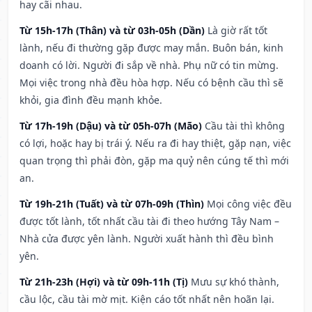
hay cãi nhau.
Từ 15h-17h (Thân) và từ 03h-05h (Dần)
Là giờ rất tốt
lành, nếu đi thường gặp được may mắn. Buôn bán, kinh
doanh có lời. Người đi sắp về nhà. Phụ nữ có tin mừng.
Mọi việc trong nhà đều hòa hợp. Nếu có bệnh cầu thì sẽ
khỏi, gia đình đều mạnh khỏe.
Từ 17h-19h (Dậu) và từ 05h-07h (Mão)
Cầu tài thì không
có lợi, hoặc hay bị trái ý. Nếu ra đi hay thiệt, gặp nạn, việc
quan trọng thì phải đòn, gặp ma quỷ nên cúng tế thì mới
an.
Từ 19h-21h (Tuất) và từ 07h-09h (Thìn)
Mọi công việc đều
được tốt lành, tốt nhất cầu tài đi theo hướng Tây Nam –
Nhà cửa được yên lành. Người xuất hành thì đều bình
yên.
Từ 21h-23h (Hợi) và từ 09h-11h (Tị)
Mưu sự khó thành,
cầu lộc, cầu tài mờ mịt. Kiện cáo tốt nhất nên hoãn lại.