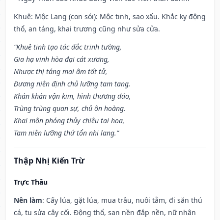
Khuê: Mộc Lang (con sói): Mộc tinh, sao xấu. Khắc kỵ động
thổ, an táng, khai trương cũng như sửa cửa.
“Khuê tinh tạo tác đắc trinh tường,
Gia hạ vinh hòa đại cát xương,
Nhược thị táng mai âm tốt tử,
Đương niên định chủ lưỡng tam tang.
Khán khán vận kim, hình thương đáo,
Trùng trùng quan sự, chủ ôn hoàng.
Khai môn phóng thủy chiêu tai họa,
Tam niên lưỡng thứ tổn nhi lang.”
Thập Nhị Kiến Trừ
Trực Thâu
Nên làm
: Cấy lúa, gặt lúa, mua trâu, nuôi tằm, đi săn thú
cá, tu sửa cây cối. Động thổ, san nền đắp nền, nữ nhân