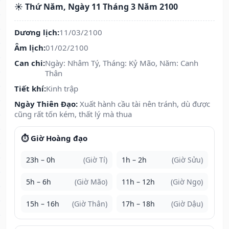
☀️ Thứ Năm, Ngày 11 Tháng 3 Năm 2100
Dương lịch:
11/03/2100
Âm lịch:
01/02/2100
Can chi:
Ngày: Nhâm Tý, Tháng: Kỷ Mão, Năm: Canh
Thân
Tiết khí:
Kinh trập
Ngày Thiên Đạo:
Xuất hành cầu tài nên tránh, dù được
cũng rất tốn kém, thất lý mà thua
⏱️ Giờ Hoàng đạo
23h – 0h
(Giờ Tí)
1h – 2h
(Giờ Sửu)
5h – 6h
(Giờ Mão)
11h – 12h
(Giờ Ngọ)
15h – 16h
(Giờ Thân)
17h – 18h
(Giờ Dậu)