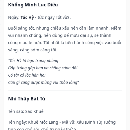
Khổng Minh Lục Diệu
Ngày:
Tốc Hỷ
- tức ngày Tốt vừa.
Buổi sáng tốt, nhưng chiều xấu nên cần làm nhanh. Niềm
vui nhanh chóng, nên dùng để mưu đại sự, sẽ thành
công mau lẹ hơn. Tốt nhất là tiến hành công việc vào buổi
sáng, càng sớm càng tốt.
“Tốc Hỷ là bạn trùng phùng
Gặp trùng gặp bạn vợ chồng sánh đôi
Có tài có lộc hẳn hoi
Cầu gì cũng được mừng vui thỏa lòng”
Nhị Thập Bát Tú
Tên sao
: Sao Khuê
Tên ngày
: Khuê Mộc Lang - Mã Vũ: Xấu (Bình Tú) Tướng
tinh con chó sói, chủ trị ngày thứ 5.