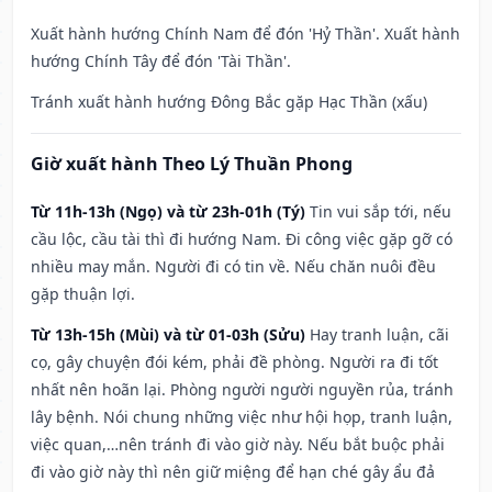
Xuất hành hướng Chính Nam để đón 'Hỷ Thần'. Xuất hành
hướng Chính Tây để đón 'Tài Thần'.
Tránh xuất hành hướng Đông Bắc gặp Hạc Thần (xấu)
Giờ xuất hành Theo Lý Thuần Phong
Từ 11h-13h (Ngọ) và từ 23h-01h (Tý)
Tin vui sắp tới, nếu
cầu lộc, cầu tài thì đi hướng Nam. Đi công việc gặp gỡ có
nhiều may mắn. Người đi có tin về. Nếu chăn nuôi đều
gặp thuận lợi.
Từ 13h-15h (Mùi) và từ 01-03h (Sửu)
Hay tranh luận, cãi
cọ, gây chuyện đói kém, phải đề phòng. Người ra đi tốt
nhất nên hoãn lại. Phòng người người nguyền rủa, tránh
lây bệnh. Nói chung những việc như hội họp, tranh luận,
việc quan,…nên tránh đi vào giờ này. Nếu bắt buộc phải
đi vào giờ này thì nên giữ miệng để hạn ché gây ẩu đả