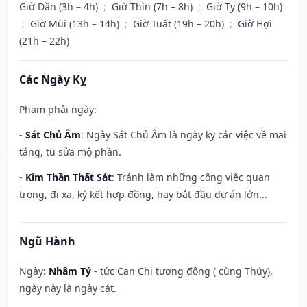
Giờ Dần (3h – 4h)
;
Giờ Thìn (7h – 8h)
;
Giờ Tỵ (9h – 10h)
;
Giờ Mùi (13h – 14h)
;
Giờ Tuất (19h – 20h)
;
Giờ Hợi
(21h – 22h)
Các Ngày Kỵ
Phạm phải ngày:
-
Sát Chủ Âm
: Ngày Sát Chủ Âm là ngày kỵ các việc về mai
táng, tu sửa mộ phần.
-
Kim Thần Thất Sát
: Tránh làm những công việc quan
trọng, đi xa, ký kết hợp đồng, hay bắt đầu dự án lớn...
Ngũ Hành
Ngày:
Nhâm Tý
- tức Can Chi tương đồng ( cùng Thủy),
ngày này là ngày cát.