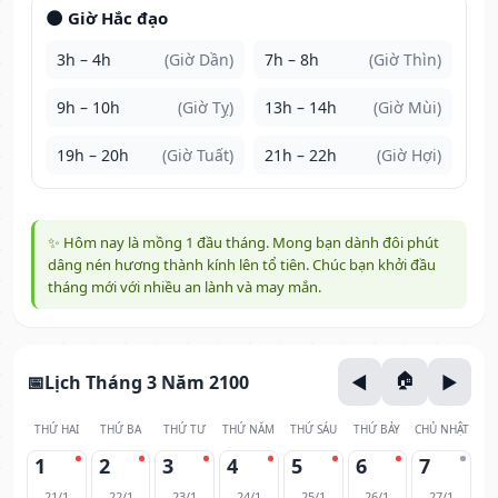
🌑 Giờ Hắc đạo
3h – 4h
(Giờ Dần)
7h – 8h
(Giờ Thìn)
9h – 10h
(Giờ Tỵ)
13h – 14h
(Giờ Mùi)
19h – 20h
(Giờ Tuất)
21h – 22h
(Giờ Hợi)
✨ Hôm nay là mồng 1 đầu tháng. Mong bạn dành đôi phút
dâng nén hương thành kính lên tổ tiên. Chúc bạn khởi đầu
tháng mới với nhiều an lành và may mắn.
Lịch Tháng 3 Năm 2100
THỨ HAI
THỨ BA
THỨ TƯ
THỨ NĂM
THỨ SÁU
THỨ BẢY
CHỦ NHẬT
1
2
3
4
5
6
7
21/1
22/1
23/1
24/1
25/1
26/1
27/1