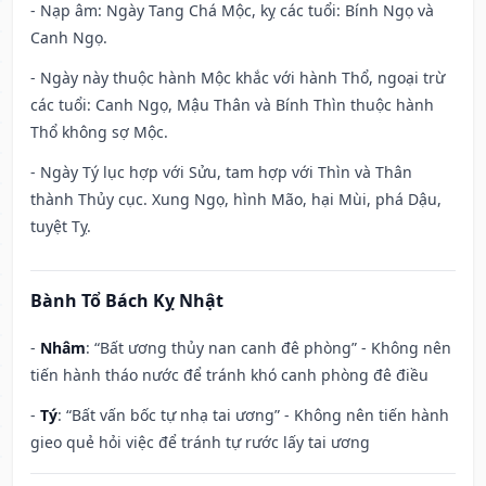
- Nạp âm: Ngày Tang Chá Mộc, kỵ các tuổi: Bính Ngọ và
Canh Ngọ.
- Ngày này thuộc hành Mộc khắc với hành Thổ, ngoại trừ
các tuổi: Canh Ngọ, Mậu Thân và Bính Thìn thuộc hành
Thổ không sợ Mộc.
- Ngày Tý lục hợp với Sửu, tam hợp với Thìn và Thân
thành Thủy cục. Xung Ngọ, hình Mão, hại Mùi, phá Dậu,
tuyệt Tỵ.
Bành Tổ Bách Kỵ Nhật
-
Nhâm
: “Bất ương thủy nan canh đê phòng” - Không nên
tiến hành tháo nước để tránh khó canh phòng đê điều
-
Tý
: “Bất vấn bốc tự nhạ tai ương” - Không nên tiến hành
gieo quẻ hỏi việc để tránh tự rước lấy tai ương