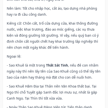
Nên làm
: Tốt cho nhập học, cắt áo, tạo dựng nhà phòng
hay ra đi cầu công danh.
Kiêng cữ
: Chôn cất, trổ cửa dựng cửa, khai thông đường
nước, việc khai trương, đào ao móc giếng, các vụ thưa
kiện và đóng giường lót giường. Vì vậy, nếu quý bạn có ý
định chôn cất người chết hay khai trường lập nghiệp thì
nên chọn một ngày khác để tiến hành.
Ngoại lệ
:
- Sao Khuê là một trong
Thất Sát Tinh
, nếu đẻ con nhằm
ngày này thì nên lấy tên của Sao Khuê cũng có thể lấy tên
Sao của năm hay tháng mà đặt cho con dễ nuôi hơn.
- Sao Khuê Hãm Địa tại Thân nên Văn Khoa thất bại. Tại
Ngọ thì chỗ Tuyệt gặp Sanh đắc lợi mưu sự, nhất là gặp
Canh Ngọ. Tại Thìn thì tốt vừa vừa.
- Ngày Thân Sao Khuê Đăng Viên tức Tiến thân danh.