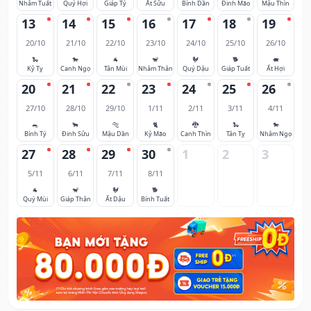
Nhâm Tuất
Quý Hợi
Giáp Tý
Ất Sửu
Bính Dần
Đinh Mão
Mậu Thìn
13
14
15
16
17
18
19
20/10
21/10
22/10
23/10
24/10
25/10
26/10
🐍
🐎
🐐
🐒
🐓
🐕
🐖
Kỷ Tỵ
Canh Ngọ
Tân Mùi
Nhâm Thân
Quý Dậu
Giáp Tuất
Ất Hợi
20
21
22
23
24
25
26
27/10
28/10
29/10
1/11
2/11
3/11
4/11
🐀
🐂
🐅
🐈
🐉
🐍
🐎
Bính Tý
Đinh Sửu
Mậu Dần
Kỷ Mão
Canh Thìn
Tân Tỵ
Nhâm Ngọ
27
28
29
30
1
2
3
5/11
6/11
7/11
8/11
🐐
🐒
🐓
🐕
Quý Mùi
Giáp Thân
Ất Dậu
Bính Tuất