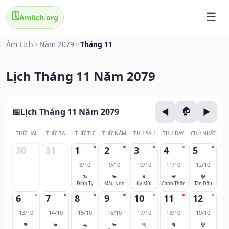
🗓️
Amlich.org
Âm Lịch
>
Năm 2079
>
Tháng 11
Lịch Tháng 11 Năm 2079
Lịch Tháng 11 Năm 2079
THỨ HAI
THỨ BA
THỨ TƯ
THỨ NĂM
THỨ SÁU
THỨ BẢY
CHỦ NHẬT
30
31
1
2
3
4
5
8/10
9/10
10/10
11/10
12/10
🐍
🐎
🐐
🐒
🐓
Đinh Tỵ
Mậu Ngọ
Kỷ Mùi
Canh Thân
Tân Dậu
6
7
8
9
10
11
12
13/10
14/10
15/10
16/10
17/10
18/10
19/10
🐕
🐖
🐀
🐂
🐅
🐈
🐉