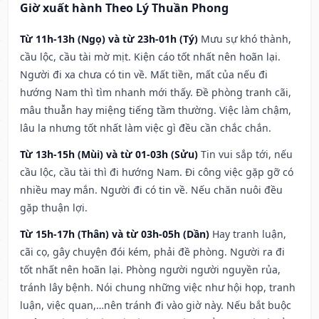
Giờ xuất hành Theo Lý Thuần Phong
Từ 11h-13h (Ngọ) và từ 23h-01h (Tý)
Mưu sự khó thành,
cầu lộc, cầu tài mờ mịt. Kiện cáo tốt nhất nên hoãn lại.
Người đi xa chưa có tin về. Mất tiền, mất của nếu đi
hướng Nam thì tìm nhanh mới thấy. Đề phòng tranh cãi,
mâu thuẫn hay miệng tiếng tầm thường. Việc làm chậm,
lâu la nhưng tốt nhất làm việc gì đều cần chắc chắn.
Từ 13h-15h (Mùi) và từ 01-03h (Sửu)
Tin vui sắp tới, nếu
cầu lộc, cầu tài thì đi hướng Nam. Đi công việc gặp gỡ có
nhiều may mắn. Người đi có tin về. Nếu chăn nuôi đều
gặp thuận lợi.
Từ 15h-17h (Thân) và từ 03h-05h (Dần)
Hay tranh luận,
cãi cọ, gây chuyện đói kém, phải đề phòng. Người ra đi
tốt nhất nên hoãn lại. Phòng người người nguyền rủa,
tránh lây bệnh. Nói chung những việc như hội họp, tranh
luận, việc quan,…nên tránh đi vào giờ này. Nếu bắt buộc