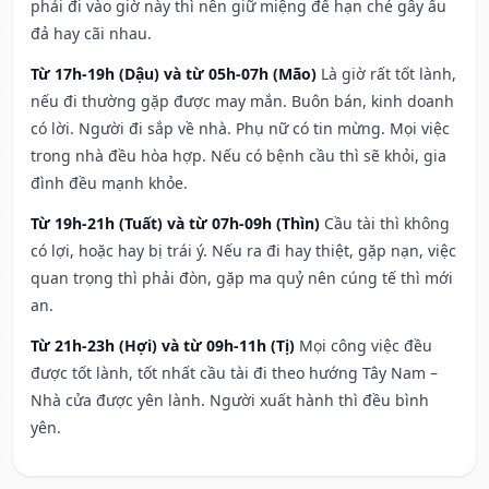
phải đi vào giờ này thì nên giữ miệng để hạn ché gây ẩu
đả hay cãi nhau.
Từ 17h-19h (Dậu) và từ 05h-07h (Mão)
Là giờ rất tốt lành,
nếu đi thường gặp được may mắn. Buôn bán, kinh doanh
có lời. Người đi sắp về nhà. Phụ nữ có tin mừng. Mọi việc
trong nhà đều hòa hợp. Nếu có bệnh cầu thì sẽ khỏi, gia
đình đều mạnh khỏe.
Từ 19h-21h (Tuất) và từ 07h-09h (Thìn)
Cầu tài thì không
có lợi, hoặc hay bị trái ý. Nếu ra đi hay thiệt, gặp nạn, việc
quan trọng thì phải đòn, gặp ma quỷ nên cúng tế thì mới
an.
Từ 21h-23h (Hợi) và từ 09h-11h (Tị)
Mọi công việc đều
được tốt lành, tốt nhất cầu tài đi theo hướng Tây Nam –
Nhà cửa được yên lành. Người xuất hành thì đều bình
yên.