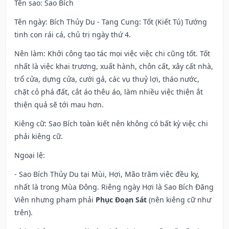
Tên sao
: Sao Bích
Tên ngày
: Bích Thủy Du - Tang Cung: Tốt (Kiết Tú) Tướng
tinh con rái cá, chủ trị ngày thứ 4.
Nên làm
: Khởi công tạo tác mọi việc việc chi cũng tốt. Tốt
nhất là việc khai trương, xuất hành, chôn cất, xây cất nhà,
trổ cửa, dựng cửa, cưới gả, các vụ thuỷ lợi, tháo nước,
chặt cỏ phá đất, cắt áo thêu áo, làm nhiều việc thiện ắt
thiện quả sẽ tới mau hơn.
Kiêng cữ
: Sao Bích toàn kiết nên không có bất kỳ việc chi
phải kiêng cữ.
Ngoại lệ
:
- Sao Bích Thủy Du tại Mùi, Hợi, Mão trăm việc đều kỵ,
nhất là trong Mùa Đông. Riêng ngày Hợi là Sao Bích Đăng
Viên nhưng phạm phải
Phục Đoạn Sát
(nên kiêng cữ như
trên).