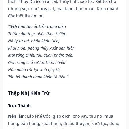
Bích: Thủy Du (con rái cá): Thủy tinh, sao tốt. Rất tốt cho
những việc như: xây cất, mai táng, hôn nhân. Kinh doanh
đặc biệt thuận lợi.
“Bích tinh tạo ác tiến trang điền
Ti tâm đại thục phúc thao thiên,
Nô tỳ tự lai, nhân khẩu tiến,
Khai môn, phóng thủy xuất anh hiền,
Mai táng chiêu tài, quan phẩm tiến,
Gia trung chủ sự lạc thao nhiên
Hôn nhân cát lợi sinh quý tử,
Tảo bá thanh danh khán tổ tiên.”
Thập Nhị Kiến Trừ
Trực Thành
Nên làm
: Lập khế ước, giao dịch, cho vay, thu nợ, mua
hàng, bán hàng, xuất hành, đi tàu thuyền, khởi tạo, động