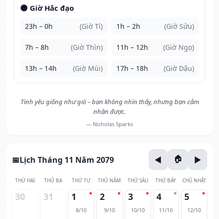
🌑 Giờ Hắc đạo
23h – 0h
(Giờ Tí)
1h – 2h
(Giờ Sửu)
7h – 8h
(Giờ Thìn)
11h – 12h
(Giờ Ngọ)
13h – 14h
(Giờ Mùi)
17h – 18h
(Giờ Dậu)
Tình yêu giống như gió – bạn không nhìn thấy, nhưng bạn cảm
nhận được.
— Nicholas Sparks
Lịch Tháng 11 Năm 2079
THỨ HAI
THỨ BA
THỨ TƯ
THỨ NĂM
THỨ SÁU
THỨ BẢY
CHỦ NHẬT
30
31
1
2
3
4
5
8/10
9/10
10/10
11/10
12/10