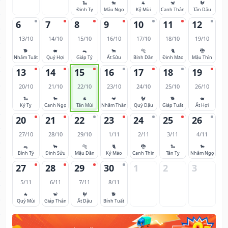
🐍
🐎
🐐
🐒
🐓
Đinh Tỵ
Mậu Ngọ
Kỷ Mùi
Canh Thân
Tân Dậu
6
7
8
9
10
11
12
13/10
14/10
15/10
16/10
17/10
18/10
19/10
🐕
🐖
🐀
🐂
🐅
🐈
🐉
Nhâm Tuất
Quý Hợi
Giáp Tý
Ất Sửu
Bính Dần
Đinh Mão
Mậu Thìn
13
14
15
16
17
18
19
20/10
21/10
22/10
23/10
24/10
25/10
26/10
🐍
🐎
🐐
🐒
🐓
🐕
🐖
Kỷ Tỵ
Canh Ngọ
Tân Mùi
Nhâm Thân
Quý Dậu
Giáp Tuất
Ất Hợi
20
21
22
23
24
25
26
27/10
28/10
29/10
1/11
2/11
3/11
4/11
🐀
🐂
🐅
🐈
🐉
🐍
🐎
Bính Tý
Đinh Sửu
Mậu Dần
Kỷ Mão
Canh Thìn
Tân Tỵ
Nhâm Ngọ
27
28
29
30
1
2
3
5/11
6/11
7/11
8/11
🐐
🐒
🐓
🐕
Quý Mùi
Giáp Thân
Ất Dậu
Bính Tuất