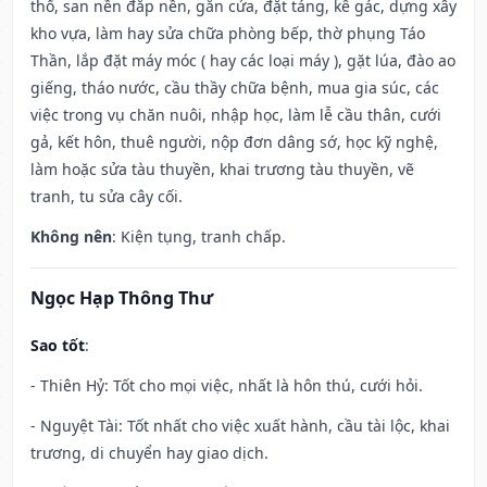
thổ, san nền đắp nền, gắn cửa, đặt táng, kê gác, dựng xây
kho vựa, làm hay sửa chữa phòng bếp, thờ phụng Táo
Thần, lắp đặt máy móc ( hay các loại máy ), gặt lúa, đào ao
giếng, tháo nước, cầu thầy chữa bệnh, mua gia súc, các
việc trong vụ chăn nuôi, nhập học, làm lễ cầu thân, cưới
gả, kết hôn, thuê người, nộp đơn dâng sớ, học kỹ nghệ,
làm hoặc sửa tàu thuyền, khai trương tàu thuyền, vẽ
tranh, tu sửa cây cối.
Không nên
: Kiện tụng, tranh chấp.
Ngọc Hạp Thông Thư
Sao tốt
:
- Thiên Hỷ: Tốt cho mọi việc, nhất là hôn thú, cưới hỏi.
- Nguyệt Tài: Tốt nhất cho việc xuất hành, cầu tài lộc, khai
trương, di chuyển hay giao dịch.