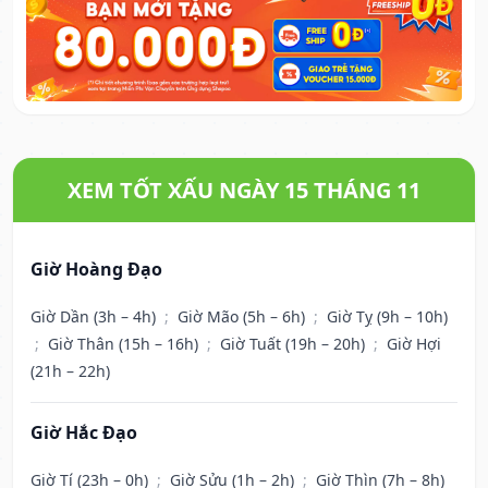
XEM TỐT XẤU NGÀY 15 THÁNG 11
Giờ Hoàng Đạo
Giờ Dần (3h – 4h)
;
Giờ Mão (5h – 6h)
;
Giờ Tỵ (9h – 10h)
;
Giờ Thân (15h – 16h)
;
Giờ Tuất (19h – 20h)
;
Giờ Hợi
(21h – 22h)
Giờ Hắc Đạo
Giờ Tí (23h – 0h)
;
Giờ Sửu (1h – 2h)
;
Giờ Thìn (7h – 8h)