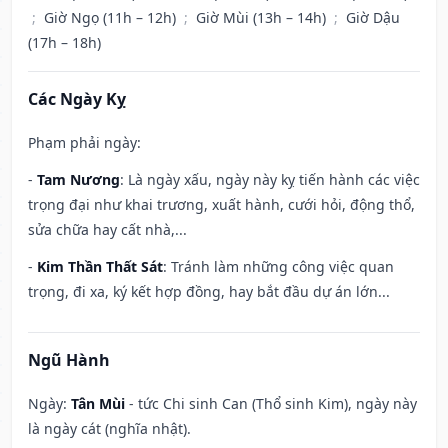
;
Giờ Ngọ (11h – 12h)
;
Giờ Mùi (13h – 14h)
;
Giờ Dậu
(17h – 18h)
Các Ngày Kỵ
Phạm phải ngày:
-
Tam Nương
: Là ngày xấu, ngày này kỵ tiến hành các việc
trọng đại như khai trương, xuất hành, cưới hỏi, động thổ,
sửa chữa hay cất nhà,...
-
Kim Thần Thất Sát
: Tránh làm những công việc quan
trọng, đi xa, ký kết hợp đồng, hay bắt đầu dự án lớn...
Ngũ Hành
Ngày:
Tân Mùi
- tức Chi sinh Can (Thổ sinh Kim), ngày này
là ngày cát (nghĩa nhật).