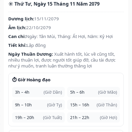
☀️ Thứ Tư, Ngày 15 Tháng 11 Năm 2079
Dương lịch:
15/11/2079
Âm lịch:
22/10/2079
Can chi:
Ngày: Tân Mùi, Tháng: Ất Hợi, Năm: Kỷ Hợi
Tiết khí:
Lập đông
Ngày Thuần Dương:
Xuất hành tốt, lúc về cũng tốt,
nhiều thuận lợi, được người tốt giúp đỡ, cầu tài được
như ý muốn, tranh luận thường thắng lợi
⏱️ Giờ Hoàng đạo
3h – 4h
(Giờ Dần)
5h – 6h
(Giờ Mão)
9h – 10h
(Giờ Tỵ)
15h – 16h
(Giờ Thân)
19h – 20h
(Giờ Tuất)
21h – 22h
(Giờ Hợi)