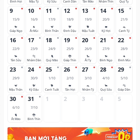
Đinh Hợi
Mậu Tý
Kỷ Sửu
Canh Dần
Tân Mão
Nhâm Thìn
Quý Tỵ
9
10
11
12
13
14
15
15/9
16/9
17/9
18/9
19/9
20/9
21/9
🐎
🐐
🐒
🐓
🐕
🐖
🐀
Giáp Ngọ
Ất Mùi
Bính Thân
Đinh Dậu
Mậu Tuất
Kỷ Hợi
Canh Tý
16
17
18
19
20
21
22
22/9
23/9
24/9
25/9
26/9
27/9
28/9
🐂
🐅
🐈
🐉
🐍
🐎
🐐
Tân Sửu
Nhâm Dần
Quý Mão
Giáp Thìn
Ất Tỵ
Bính Ngọ
Đinh Mùi
23
24
25
26
27
28
29
29/9
30/9
1/10
2/10
3/10
4/10
5/10
🐒
🐓
🐕
🐖
🐀
🐂
🐅
Mậu Thân
Kỷ Dậu
Canh Tuất
Tân Hợi
Nhâm Tý
Quý Sửu
Giáp Dần
30
31
1
2
3
4
5
6/10
7/10
🐈
🐉
Ất Mão
Bính Thìn