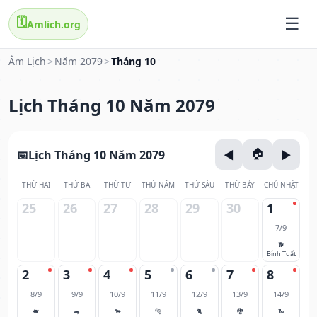
🗓️
Amlich.org
Âm Lịch
>
Năm 2079
>
Tháng 10
Lịch Tháng 10 Năm 2079
Lịch Tháng 10 Năm 2079
THỨ HAI
THỨ BA
THỨ TƯ
THỨ NĂM
THỨ SÁU
THỨ BẢY
CHỦ NHẬT
25
26
27
28
29
30
1
7/9
🐕
Bính Tuất
2
3
4
5
6
7
8
8/9
9/9
10/9
11/9
12/9
13/9
14/9
🐖
🐀
🐂
🐅
🐈
🐉
🐍