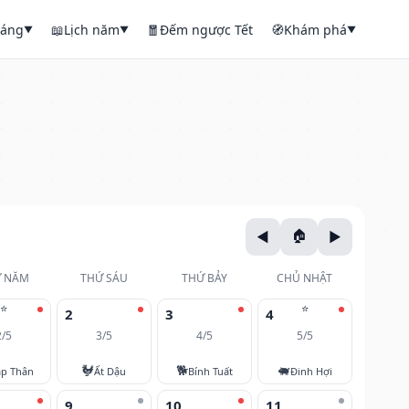
háng
📖
Lịch năm
🧧
Đếm ngược Tết
🧭
Khám phá
▼
▼
▼
 NĂM
THỨ SÁU
THỨ BẢY
CHỦ NHẬT
⭐
⭐
2
3
4
2/5
3/5
4/5
5/5
🐓
🐕
🐖
áp Thân
Ất Dậu
Bính Tuất
Đinh Hợi
9
10
11