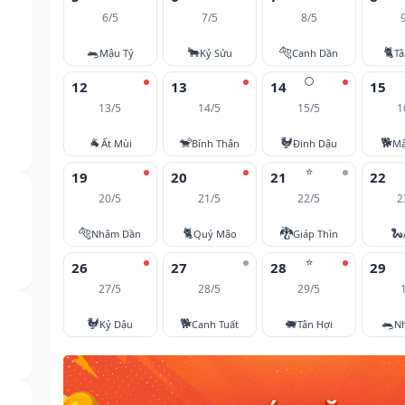
6/5
7/5
8/5
🐀
🐂
🐅
🐈
Mậu Tý
Kỷ Sửu
Canh Dần
T
🌕
12
13
14
15
13/5
14/5
15/5
1
🐐
🐒
🐓
🐕
Ất Mùi
Bính Thân
Đinh Dậu
Mậ
⭐
19
20
21
22
20/5
21/5
22/5
2
🐅
🐈
🐉
🐍
Nhâm Dần
Quý Mão
Giáp Thìn
⭐
26
27
28
29
27/5
28/5
29/5
🐓
🐕
🐖
🐀
Kỷ Dậu
Canh Tuất
Tân Hợi
N