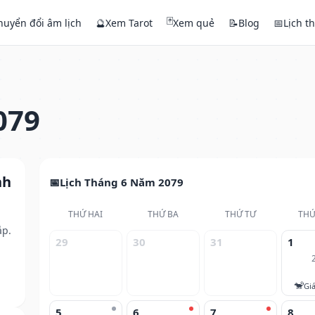
🃏
huyển đổi âm lịch
🔮
Xem Tarot
Xem quẻ
📝
Blog
📅
Lịch t
079
nh
Lịch Tháng 6 Năm 2079
THỨ HAI
THỨ BA
THỨ TƯ
THỨ
ắp.
29
30
31
1
🐒
Gi
5
6
7
8