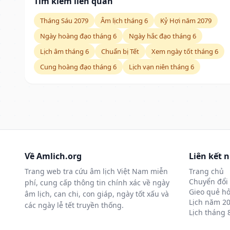
Tìm kiếm liên quan
Tháng Sáu 2079
Âm lịch tháng 6
Kỷ Hợi năm 2079
Ngày hoàng đạo tháng 6
Ngày hắc đạo tháng 6
Lịch âm tháng 6
Chuẩn bị Tết
Xem ngày tốt tháng 6
Cung hoàng đạo tháng 6
Lịch vạn niên tháng 6
Về Amlich.org
Liên kết 
Trang web tra cứu âm lịch Việt Nam miễn
Trang chủ
Chuyển đổi 
phí, cung cấp thông tin chính xác về ngày
Gieo quẻ hỏ
âm lịch, can chi, con giáp, ngày tốt xấu và
Lịch năm 2
các ngày lễ tết truyền thống.
Lịch tháng 