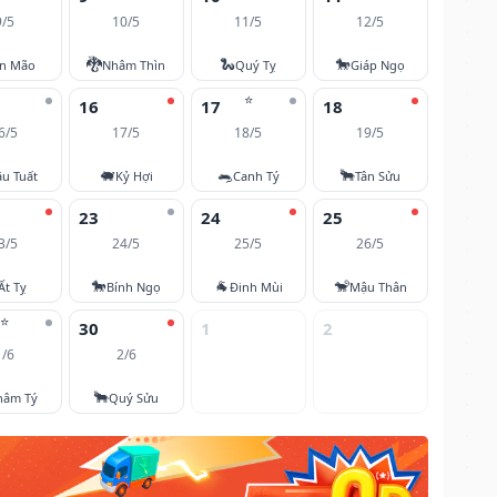
9/5
10/5
11/5
12/5
🐉
🐍
🐎
ân Mão
Nhâm Thìn
Quý Tỵ
Giáp Ngọ
⭐
16
17
18
6/5
17/5
18/5
19/5
🐖
🐀
🐂
u Tuất
Kỷ Hợi
Canh Tý
Tân Sửu
23
24
25
3/5
24/5
25/5
26/5
🐎
🐐
🐒
Ất Tỵ
Bính Ngọ
Đinh Mùi
Mậu Thân
⭐
30
1
2
1/6
2/6
🐂
hâm Tý
Quý Sửu