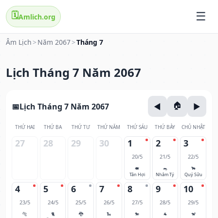
🗓️
Amlich.org
Âm Lịch
>
Năm 2067
>
Tháng 7
Lịch Tháng 7 Năm 2067
Lịch Tháng 7 Năm 2067
THỨ HAI
THỨ BA
THỨ TƯ
THỨ NĂM
THỨ SÁU
THỨ BẢY
CHỦ NHẬT
27
28
29
30
1
2
3
20/5
21/5
22/5
🐖
🐀
🐂
Tân Hợi
Nhâm Tý
Quý Sửu
4
5
6
7
8
9
10
23/5
24/5
25/5
26/5
27/5
28/5
29/5
🐅
🐈
🐉
🐍
🐎
🐐
🐒