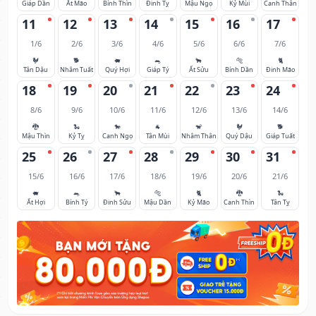
Giáp Dần
Ất Mão
Bính Thìn
Đinh Tỵ
Mậu Ngọ
Kỷ Mùi
Canh Thân
11
12
13
14
15
16
17
1/6
2/6
3/6
4/6
5/6
6/6
7/6
🐓
🐕
🐖
🐀
🐂
🐅
🐈
Tân Dậu
Nhâm Tuất
Quý Hợi
Giáp Tý
Ất Sửu
Bính Dần
Đinh Mão
18
19
20
21
22
23
24
8/6
9/6
10/6
11/6
12/6
13/6
14/6
🐉
🐍
🐎
🐐
🐒
🐓
🐕
Mậu Thìn
Kỷ Tỵ
Canh Ngọ
Tân Mùi
Nhâm Thân
Quý Dậu
Giáp Tuất
25
26
27
28
29
30
31
15/6
16/6
17/6
18/6
19/6
20/6
21/6
🐖
🐀
🐂
🐅
🐈
🐉
🐍
Ất Hợi
Bính Tý
Đinh Sửu
Mậu Dần
Kỷ Mão
Canh Thìn
Tân Tỵ