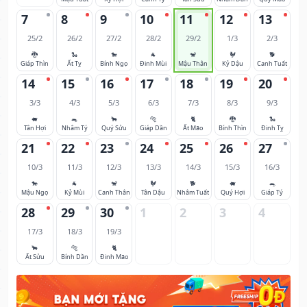
7
8
9
10
11
12
13
25/2
26/2
27/2
28/2
29/2
1/3
2/3
🐉
🐍
🐎
🐐
🐒
🐓
🐕
Giáp Thìn
Ất Tỵ
Bính Ngọ
Đinh Mùi
Mậu Thân
Kỷ Dậu
Canh Tuất
14
15
16
17
18
19
20
3/3
4/3
5/3
6/3
7/3
8/3
9/3
🐖
🐀
🐂
🐅
🐈
🐉
🐍
Tân Hợi
Nhâm Tý
Quý Sửu
Giáp Dần
Ất Mão
Bính Thìn
Đinh Tỵ
21
22
23
24
25
26
27
10/3
11/3
12/3
13/3
14/3
15/3
16/3
🐎
🐐
🐒
🐓
🐕
🐖
🐀
Mậu Ngọ
Kỷ Mùi
Canh Thân
Tân Dậu
Nhâm Tuất
Quý Hợi
Giáp Tý
28
29
30
1
2
3
4
17/3
18/3
19/3
🐂
🐅
🐈
Ất Sửu
Bính Dần
Đinh Mão