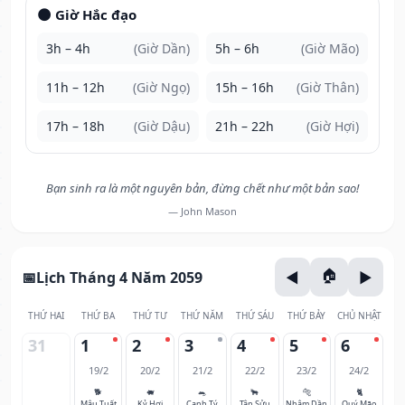
🌑 Giờ Hắc đạo
3h – 4h
(Giờ Dần)
5h – 6h
(Giờ Mão)
11h – 12h
(Giờ Ngọ)
15h – 16h
(Giờ Thân)
17h – 18h
(Giờ Dậu)
21h – 22h
(Giờ Hợi)
Bạn sinh ra là một nguyên bản, đừng chết như một bản sao!
— John Mason
Lịch Tháng 4 Năm 2059
THỨ HAI
THỨ BA
THỨ TƯ
THỨ NĂM
THỨ SÁU
THỨ BẢY
CHỦ NHẬT
31
1
2
3
4
5
6
19/2
20/2
21/2
22/2
23/2
24/2
🐕
🐖
🐀
🐂
🐅
🐈
Mậu Tuất
Kỷ Hợi
Canh Tý
Tân Sửu
Nhâm Dần
Quý Mão