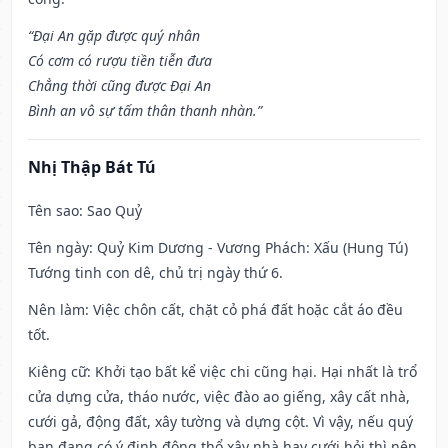
“Đại An gặp được quý nhân
Có cơm có rượu tiền tiễn đưa
Chẳng thời cũng được Đại An
Bình an vô sự tấm thân thanh nhàn.”
Nhị Thập Bát Tú
Tên sao
: Sao Quỷ
Tên ngày
: Quỷ Kim Dương - Vương Phách: Xấu (Hung Tú)
Tướng tinh con dê, chủ trị ngày thứ 6.
Nên làm
: Việc chôn cất, chặt cỏ phá đất hoặc cắt áo đều
tốt.
Kiêng cữ
: Khởi tạo bất kể việc chi cũng hại. Hại nhất là trổ
cửa dựng cửa, tháo nước, việc đào ao giếng, xây cất nhà,
cưới gả, động đất, xây tường và dựng cột. Vì vậy, nếu quý
bạn đang có ý định động thổ xây nhà hay cưới hỏi thì nên