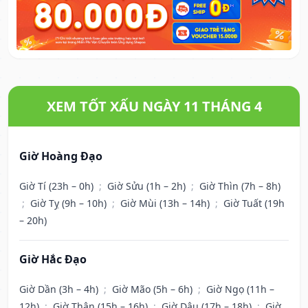
XEM TỐT XẤU NGÀY 11 THÁNG 4
Giờ Hoàng Đạo
Giờ Tí (23h – 0h)
;
Giờ Sửu (1h – 2h)
;
Giờ Thìn (7h – 8h)
;
Giờ Tỵ (9h – 10h)
;
Giờ Mùi (13h – 14h)
;
Giờ Tuất (19h
– 20h)
Giờ Hắc Đạo
Giờ Dần (3h – 4h)
;
Giờ Mão (5h – 6h)
;
Giờ Ngọ (11h –
12h)
;
Giờ Thân (15h – 16h)
;
Giờ Dậu (17h – 18h)
;
Giờ