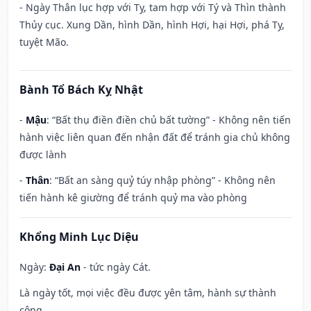
- Ngày Thân lục hợp với Tỵ, tam hợp với Tý và Thìn thành
Thủy cục. Xung Dần, hình Dần, hình Hợi, hại Hợi, phá Tỵ,
tuyệt Mão.
Bành Tổ Bách Kỵ Nhật
-
Mậu
: “Bất thụ điền điền chủ bất tường” - Không nên tiến
hành việc liên quan đến nhận đất để tránh gia chủ không
được lành
-
Thân
: “Bất an sàng quỷ túy nhập phòng” - Không nên
tiến hành kê giường để tránh quỷ ma vào phòng
Khổng Minh Lục Diệu
Ngày:
Đại An
- tức ngày Cát.
Là ngày tốt, mọi việc đều được yên tâm, hành sự thành
công.