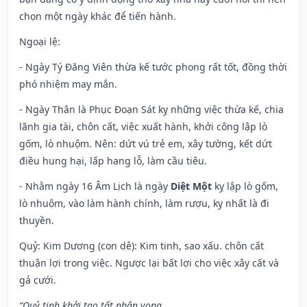
chọn một ngày khác để tiến hành.
Ngoại lệ
:
- Ngày Tý Đăng Viên thừa kế tước phong rất tốt, đồng thời
phó nhiệm may mắn.
- Ngày Thân là Phục Đoạn Sát kỵ những việc thừa kế, chia
lãnh gia tài, chôn cất, việc xuất hành, khởi công lập lò
gốm, lò nhuộm. Nên: dứt vú trẻ em, xây tường, kết dứt
điều hung hại, lấp hang lỗ, làm cầu tiêu.
- Nhằm ngày 16 Âm Lịch là ngày
Diệt Một
kỵ lập lò gốm,
lò nhuộm, vào làm hành chính, làm rượu, kỵ nhất là đi
thuyền.
Quỷ: Kim Dương (con dê): Kim tinh, sao xấu. chôn cất
thuận lợi trong việc. Ngược lại bất lợi cho việc xây cất và
gả cưới.
“Quỷ tinh khởi tạo tất nhân vong,