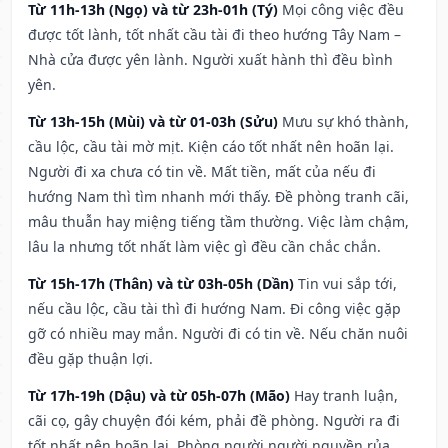
Từ 11h-13h (Ngọ) và từ 23h-01h (Tý)
Mọi công việc đều
được tốt lành, tốt nhất cầu tài đi theo hướng Tây Nam –
Nhà cửa được yên lành. Người xuất hành thì đều bình
yên.
Từ 13h-15h (Mùi) và từ 01-03h (Sửu)
Mưu sự khó thành,
cầu lộc, cầu tài mờ mịt. Kiện cáo tốt nhất nên hoãn lại.
Người đi xa chưa có tin về. Mất tiền, mất của nếu đi
hướng Nam thì tìm nhanh mới thấy. Đề phòng tranh cãi,
mâu thuẫn hay miệng tiếng tầm thường. Việc làm chậm,
lâu la nhưng tốt nhất làm việc gì đều cần chắc chắn.
Từ 15h-17h (Thân) và từ 03h-05h (Dần)
Tin vui sắp tới,
nếu cầu lộc, cầu tài thì đi hướng Nam. Đi công việc gặp
gỡ có nhiều may mắn. Người đi có tin về. Nếu chăn nuôi
đều gặp thuận lợi.
Từ 17h-19h (Dậu) và từ 05h-07h (Mão)
Hay tranh luận,
cãi cọ, gây chuyện đói kém, phải đề phòng. Người ra đi
tốt nhất nên hoãn lại. Phòng người người nguyền rủa,