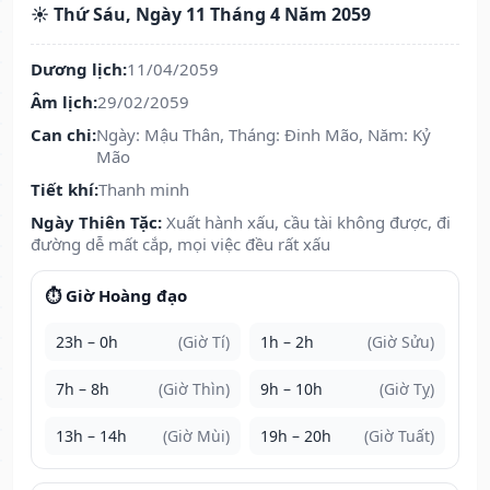
☀️ Thứ Sáu, Ngày 11 Tháng 4 Năm 2059
Dương lịch:
11/04/2059
Âm lịch:
29/02/2059
Can chi:
Ngày: Mậu Thân, Tháng: Đinh Mão, Năm: Kỷ
Mão
Tiết khí:
Thanh minh
Ngày Thiên Tặc:
Xuất hành xấu, cầu tài không được, đi
đường dễ mất cắp, mọi việc đều rất xấu
⏱️ Giờ Hoàng đạo
23h – 0h
(Giờ Tí)
1h – 2h
(Giờ Sửu)
7h – 8h
(Giờ Thìn)
9h – 10h
(Giờ Tỵ)
13h – 14h
(Giờ Mùi)
19h – 20h
(Giờ Tuất)