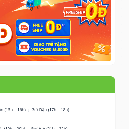
ân (15h – 16h)
;
Giờ Dậu (17h – 18h)
ất (19h – 20h)
;
Giờ Hợi (21h – 22h)