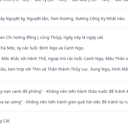
 Nguyệt kỵ, Nguyệt tận, Tam Nương, Dương Công Kỵ Nhật nào.
Can Chi tương đồng ( cùng Thủy), ngày này là ngày cát.
há Mộc, kỵ các tuổi: Bính Ngọ và Canh Ngọ.
 Mộc khắc với hành Thổ, ngoại trừ các tuổi: Canh Ngọ, Mậu Thân 
 Sửu, tam hợp với Thìn và Thân thành Thủy cục. Xung Ngọ, hình Mão
ủy nan canh đê phòng” - Không nên tiến hành tháo nước để tránh
nhạ tai ương” - Không nên tiến hành gieo quẻ hỏi việc để tránh tự r
y Cát.