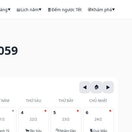
háng
📖
Lịch năm
🧧
Đếm ngược Tết
🧭
Khám phá
▼
▼
▼
059
 NĂM
THỨ SÁU
THỨ BẢY
CHỦ NHẬT
4
5
6
1/2
22/2
23/2
24/2
🐂
🐅
🐈
anh Tý
Tân Sửu
Nhâm Dần
Quý Mão