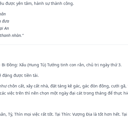
 đều được yên tâm, hành sự thành công.
hân
n đưa
ại An
 thanh nhàn.”
- Bi Đồng: Xấu (Hung Tú) Tướng tinh con rắn, chủ trị ngày thứ 3.
ẽ đặng được tiền tài.
như chôn cất, xây cất nhà, đặt táng kê gác, gác đòn đông, cưới gã, t
ác việc trên thì nên chọn một ngày đại cát trong tháng để thực hi
ân, Tý, Thìn mọi việc rất tốt. Tại Thìn: Vượng Địa là tốt hơn hết. T