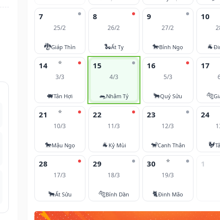
7
8
9
10
25/2
26/2
27/2
2
🐉
🐍
🐎
🐐
Giáp Thìn
Ất Tỵ
Bính Ngọ
Đi
⭐
14
15
16
17
3/3
4/3
5/3
🐖
🐀
🐂
🐅
Tân Hợi
Nhâm Tý
Quý Sửu
Gi
⭐
21
22
23
24
10/3
11/3
12/3
1
🐎
🐐
🐒
🐓
Mậu Ngọ
Kỷ Mùi
Canh Thân
T
⭐
28
29
30
1
17/3
18/3
19/3
🐂
🐅
🐈
Ất Sửu
Bính Dần
Đinh Mão