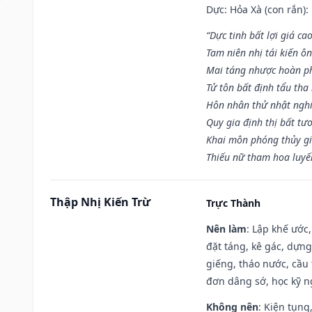
Dực: Hỏa Xà (con rắn):
“Dực tinh bất lợi giá ca
Tam niên nhị tái kiến ô
Mai táng nhược hoàn p
Tử tôn bất định tẩu tha
Hôn nhân thử nhật nghi 
Quy gia định thị bất tư
Khai môn phóng thủy gi
Thiếu nữ tham hoa luyế
Thập Nhị Kiến Trừ
Trực Thành
Nên làm
: Lập khế ước
đặt táng, kê gác, dựng
giếng, tháo nước, cầu 
đơn dâng sớ, học kỹ ng
Không nên
: Kiện tụng