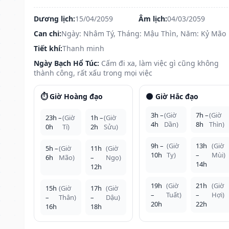
Dương lịch:
15/04/2059
Âm lịch:
04/03/2059
Can chi:
Ngày: Nhâm Tý, Tháng: Mậu Thìn, Năm: Kỷ Mão
Tiết khí:
Thanh minh
Ngày Bạch Hổ Túc:
Cấm đi xa, làm việc gì cũng không
thành công, rất xấu trong mọi việc
⏱️ Giờ Hoàng đạo
🌑 Giờ Hắc đạo
3h –
(Giờ
7h –
(Giờ
23h –
(Giờ
1h –
(Giờ
4h
Dần)
8h
Thìn)
0h
Tí)
2h
Sửu)
9h –
(Giờ
13h
(Giờ
5h –
(Giờ
11h
(Giờ
10h
Tỵ)
–
Mùi)
6h
Mão)
–
Ngọ)
14h
12h
19h
(Giờ
21h
(Giờ
15h
(Giờ
17h
(Giờ
–
Tuất)
–
Hợi)
–
Thân)
–
Dậu)
20h
22h
16h
18h