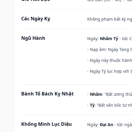
Các Ngày Kỵ
Không phạm bất kỳ ngày
Ngũ Hành
Ngày:
Nhâm Tý
- tức 
- Nạp âm: Ngày Tang C
- Ngày này thuộc hành
- Ngày Tý lục hợp với
Bành Tổ Bách Kỵ Nhật
-
Nhâm
: “Bất ương th
-
Tý
: “Bất vấn bốc tự 
Khổng Minh Lục Diệu
Ngày:
Đại An
- tức ngà