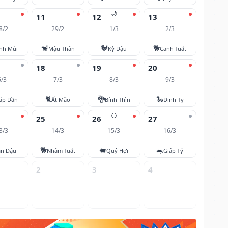
🌙
11
12
13
8/2
29/2
1/3
2/3
🐒
🐓
🐕
nh Mùi
Mậu Thân
Kỷ Dậu
Canh Tuất
18
19
20
6/3
7/3
8/3
9/3
🐈
🐉
🐍
áp Dần
Ất Mão
Bính Thìn
Đinh Tỵ
🌕
25
26
27
3/3
14/3
15/3
16/3
🐕
🐖
🐀
ân Dậu
Nhâm Tuất
Quý Hợi
Giáp Tý
2
3
4