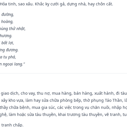
 Hỏa tinh, sao xấu. Khắc kỵ cưới gả, dựng nhà, hay chôn cất.
o đường,
n hoàng,
hùng thử nhật,
 hương.
bất lợi,
ơng đương.
a tu phá,
n ngoại lang.”
, giao dịch, cho vay, thu nợ, mua hàng, bán hàng, xuất hành, đi tà
 xây kho vựa, làm hay sửa chữa phòng bếp, thờ phụng Táo Thần, lắp
thầy chữa bệnh, mua gia súc, các việc trong vụ chăn nuôi, nhập học
hệ, làm hoặc sửa tàu thuyền, khai trương tàu thuyền, vẽ tranh, tu 
, tranh chấp.