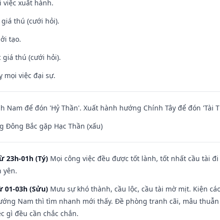
i việc xuất hành.
 giá thú (cưới hỏi).
ởi tạo.
giá thú (cưới hỏi).
ỵ mọi việc đại sự.
 Nam để đón 'Hỷ Thần'. Xuất hành hướng Chính Tây để đón 'Tài T
g Đông Bắc gặp Hạc Thần (xấu)
ừ 23h-01h (Tý)
Mọi công việc đều được tốt lành, tốt nhất cầu tài
h yên.
ừ 01-03h (Sửu)
Mưu sự khó thành, cầu lộc, cầu tài mờ mịt. Kiện cáo
hướng Nam thì tìm nhanh mới thấy. Đề phòng tranh cãi, mâu thuẫn
ệc gì đều cần chắc chắn.