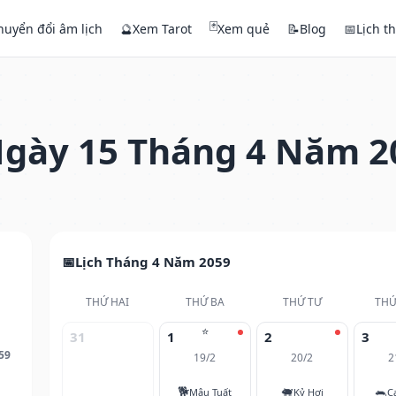
🃏
huyển đổi âm lịch
🔮
Xem Tarot
Xem quẻ
📝
Blog
📅
Lịch t
gày 15 Tháng 4 Năm 2
Lịch Tháng 4 Năm 2059
THỨ HAI
THỨ BA
THỨ TƯ
THỨ
⭐
31
1
2
3
59
19/2
20/2
2
🐕
🐖
🐀
Mậu Tuất
Kỷ Hợi
C