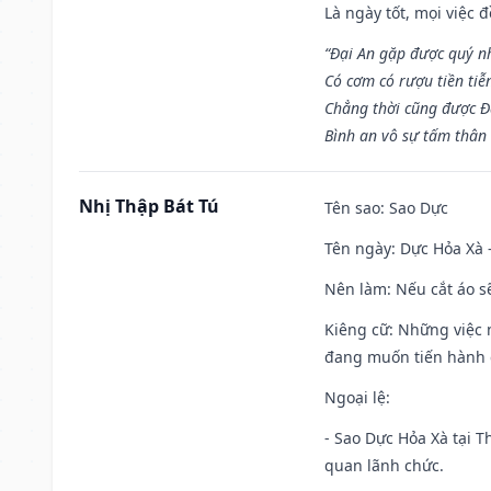
Là ngày tốt, mọi việc
“Đại An gặp được quý n
Có cơm có rượu tiền tiễ
Chẳng thời cũng được Đ
Bình an vô sự tấm thân
Nhị Thập Bát Tú
Tên sao
: Sao Dực
Tên ngày
: Dực Hỏa Xà 
Nên làm
: Nếu cắt áo s
Kiêng cữ
: Những việc 
đang muốn tiến hành c
Ngoại lệ
:
- Sao Dực Hỏa Xà tại Th
quan lãnh chức.