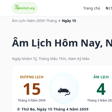
🗓️
Trang chủ
🔄
C
Amlich.org
Âm Lịch
>
Năm 2059
>
Tháng 4
>
Ngày 15
Âm Lịch Hôm Nay, N
Ngày Nhâm Tý, Tháng Mậu Thìn, Năm Kỷ Mão
DƯƠNG LỊCH
ÂM LỊCH
15
4
🐀
Tháng 4 Năm 2059
Tháng 3 Năm 20
☀️ Thứ Ba, Ngày 15 Tháng 4 Năm 2059