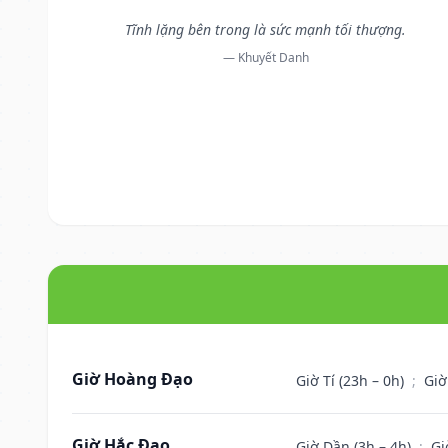
Tĩnh lặng bên trong là sức mạnh tối thượng.
— Khuyết Danh
Giờ Hoàng Đạo
Giờ Tí (23h – 0h)
;
Giờ
Giờ Hắc Đạo
Giờ Dần (3h – 4h)
;
Gi