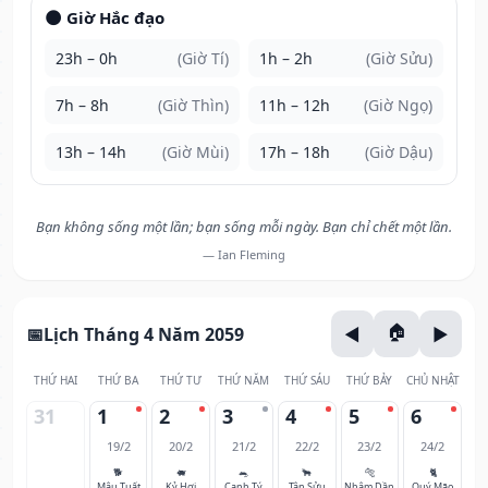
🌑 Giờ Hắc đạo
23h – 0h
(Giờ Tí)
1h – 2h
(Giờ Sửu)
7h – 8h
(Giờ Thìn)
11h – 12h
(Giờ Ngọ)
13h – 14h
(Giờ Mùi)
17h – 18h
(Giờ Dậu)
Bạn không sống một lần; bạn sống mỗi ngày. Bạn chỉ chết một lần.
— Ian Fleming
Lịch Tháng 4 Năm 2059
THỨ HAI
THỨ BA
THỨ TƯ
THỨ NĂM
THỨ SÁU
THỨ BẢY
CHỦ NHẬT
31
1
2
3
4
5
6
19/2
20/2
21/2
22/2
23/2
24/2
🐕
🐖
🐀
🐂
🐅
🐈
Mậu Tuất
Kỷ Hợi
Canh Tý
Tân Sửu
Nhâm Dần
Quý Mão