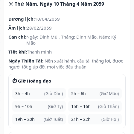
☀️ Thứ Năm, Ngày 10 Tháng 4 Năm 2059
Dương lịch:
10/04/2059
Âm lịch:
28/02/2059
Can chi:
Ngày: Đinh Mùi, Tháng: Đinh Mão, Năm: Kỷ
Mão
Tiết khí:
Thanh minh
Ngày Thiên Tài:
Nên xuất hành, cầu tài thắng lợi, được
người tốt giúp đỡ, mọi việc đều thuận
⏱️ Giờ Hoàng đạo
3h – 4h
(Giờ Dần)
5h – 6h
(Giờ Mão)
9h – 10h
(Giờ Tỵ)
15h – 16h
(Giờ Thân)
19h – 20h
(Giờ Tuất)
21h – 22h
(Giờ Hợi)