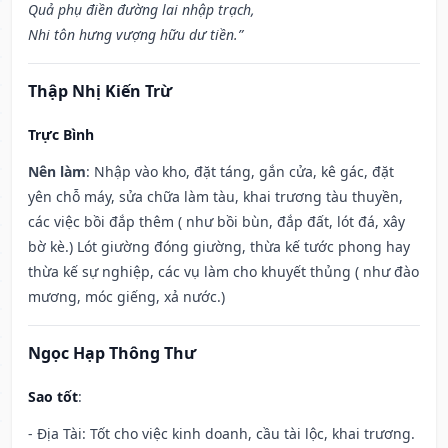
Quả phụ điền đường lai nhập trạch,
Nhi tôn hưng vượng hữu dư tiền.”
Thập Nhị Kiến Trừ
Trực Bình
Nên làm
: Nhập vào kho, đặt táng, gắn cửa, kê gác, đặt
yên chỗ máy, sửa chữa làm tàu, khai trương tàu thuyền,
các việc bồi đắp thêm ( như bồi bùn, đắp đất, lót đá, xây
bờ kè.) Lót giường đóng giường, thừa kế tước phong hay
thừa kế sự nghiệp, các vụ làm cho khuyết thủng ( như đào
mương, móc giếng, xả nước.)
Ngọc Hạp Thông Thư
Sao tốt
:
- Địa Tài: Tốt cho việc kinh doanh, cầu tài lộc, khai trương.