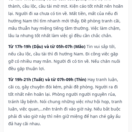
thành, cầu lộc, cầu tài mờ mịt. Kiện cáo tốt nhất nên hoãn
lại. Người đi xa chưa có tin về. Mất tiền, mất của nếu đi
hướng Nam thì tìm nhanh mới thấy. Đề phòng tranh cãi,
mâu thuẫn hay miệng tiếng tầm thường. Việc làm chậm,
lâu la nhưng tốt nhất làm việc gì đều cần chắc chắn.
Từ 17h-19h (Dậu) và từ 05h-07h (Mão)
Tin vui sắp tới,
nếu cầu lộc, cầu tài thì đi hướng Nam. Đi công việc gặp
gỡ có nhiều may mắn. Người đi có tin về. Nếu chăn nuôi
đều gặp thuận lợi.
Từ 19h-21h (Tuất) và từ 07h-09h (Thìn)
Hay tranh luận,
cãi cọ, gây chuyện đói kém, phải đề phòng. Người ra đi
tốt nhất nên hoãn lại. Phòng người người nguyền rủa,
tránh lây bệnh. Nói chung những việc như hội họp, tranh
luận, việc quan,…nên tránh đi vào giờ này. Nếu bắt buộc
phải đi vào giờ này thì nên giữ miệng để hạn ché gây ẩu
đả hay cãi nhau.