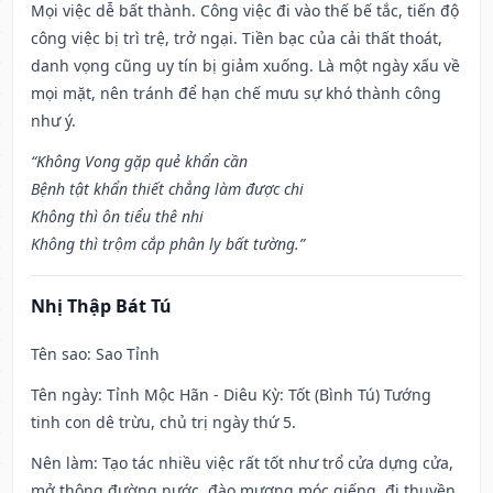
Mọi việc dễ bất thành. Công việc đi vào thế bế tắc, tiến độ
công việc bị trì trệ, trở ngại. Tiền bạc của cải thất thoát,
danh vọng cũng uy tín bị giảm xuống. Là một ngày xấu về
mọi mặt, nên tránh để hạn chế mưu sự khó thành công
như ý.
“Không Vong gặp quẻ khẩn cần
Bệnh tật khẩn thiết chẳng làm được chi
Không thì ôn tiểu thê nhi
Không thì trộm cắp phân ly bất tường.”
Nhị Thập Bát Tú
Tên sao
: Sao Tỉnh
Tên ngày
: Tỉnh Mộc Hãn - Diêu Kỳ: Tốt (Bình Tú) Tướng
tinh con dê trừu, chủ trị ngày thứ 5.
Nên làm
: Tạo tác nhiều việc rất tốt như trổ cửa dựng cửa,
mở thông đường nước, đào mương móc giếng, đi thuyền,