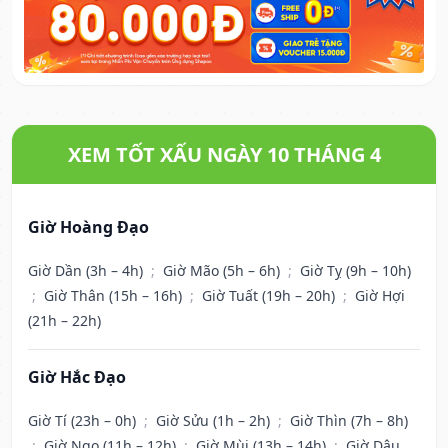
XEM TỐT XẤU NGÀY 10 THÁNG 4
Giờ Hoàng Đạo
Giờ Dần (3h – 4h)
;
Giờ Mão (5h – 6h)
;
Giờ Tỵ (9h – 10h)
;
Giờ Thân (15h – 16h)
;
Giờ Tuất (19h – 20h)
;
Giờ Hợi
(21h – 22h)
Giờ Hắc Đạo
Giờ Tí (23h – 0h)
;
Giờ Sửu (1h – 2h)
;
Giờ Thìn (7h – 8h)
;
Giờ Ngọ (11h – 12h)
;
Giờ Mùi (13h – 14h)
;
Giờ Dậu