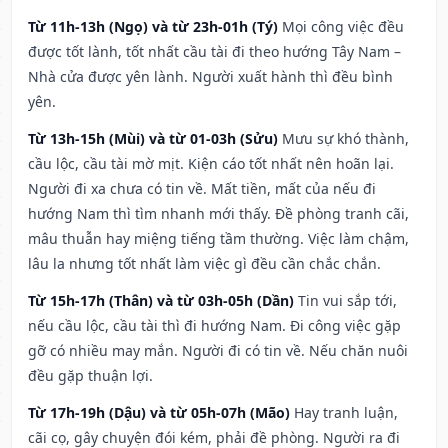
Từ 11h-13h (Ngọ) và từ 23h-01h (Tý)
Mọi công việc đều
được tốt lành, tốt nhất cầu tài đi theo hướng Tây Nam –
Nhà cửa được yên lành. Người xuất hành thì đều bình
yên.
Từ 13h-15h (Mùi) và từ 01-03h (Sửu)
Mưu sự khó thành,
cầu lộc, cầu tài mờ mịt. Kiện cáo tốt nhất nên hoãn lại.
Người đi xa chưa có tin về. Mất tiền, mất của nếu đi
hướng Nam thì tìm nhanh mới thấy. Đề phòng tranh cãi,
mâu thuẫn hay miệng tiếng tầm thường. Việc làm chậm,
lâu la nhưng tốt nhất làm việc gì đều cần chắc chắn.
Từ 15h-17h (Thân) và từ 03h-05h (Dần)
Tin vui sắp tới,
nếu cầu lộc, cầu tài thì đi hướng Nam. Đi công việc gặp
gỡ có nhiều may mắn. Người đi có tin về. Nếu chăn nuôi
đều gặp thuận lợi.
Từ 17h-19h (Dậu) và từ 05h-07h (Mão)
Hay tranh luận,
cãi cọ, gây chuyện đói kém, phải đề phòng. Người ra đi