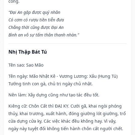
công.
“Đại An gặp được quý nhân
Có cơm có rượu tiền tiễn đưa
Chẳng thời cũng được Đại An
Bình an vô sự tấm thân thanh nhàn.”
Nhị Thập Bát Tú
Tên sao
: Sao Mão
Tên ngày
: Mão Nhật Kê - Vương Lương: Xấu (Hung Tú)
Tướng tinh con gà, chủ trị ngày chủ nhật.
Nên làm
: Xây dựng cũng như tạo tác đều tốt.
Kiêng cữ
: Chôn Cất thì ĐẠI KỴ. Cưới gã, khai ngòi phóng
thủy, khai trương, xuất hành, đóng giường lót giường, trổ
cửa dựng cửa kỵ. Các việc khác đều không hay. Vì vậy,
ngày này tuyệt đối không tiến hành chôn cất người chết.