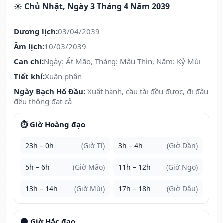
☀️ Chủ Nhật, Ngày 3 Tháng 4 Năm 2039
Dương lịch:
03/04/2039
Âm lịch:
10/03/2039
Can chi:
Ngày: Ất Mão, Tháng: Mậu Thìn, Năm: Kỷ Mùi
Tiết khí:
Xuân phân
Ngày Bạch Hổ Đầu:
Xuất hành, cầu tài đều được, đi đâu
đều thông đạt cả
⏱️ Giờ Hoàng đạo
23h – 0h
(Giờ Tí)
3h – 4h
(Giờ Dần)
5h – 6h
(Giờ Mão)
11h – 12h
(Giờ Ngọ)
13h – 14h
(Giờ Mùi)
17h – 18h
(Giờ Dậu)
🌑 Giờ Hắc đạo