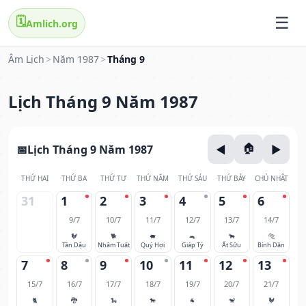
🗓️
Amlich.org
Âm Lịch
>
Năm 1987
>
Tháng 9
Lịch Tháng 9 Năm 1987
Lịch Tháng 9 Năm 1987
THỨ HAI
THỨ BA
THỨ TƯ
THỨ NĂM
THỨ SÁU
THỨ BẢY
CHỦ NHẬT
31
1
2
3
4
5
6
9/7
10/7
11/7
12/7
13/7
14/7
🐓
🐕
🐖
🐀
🐂
🐅
Tân Dậu
Nhâm Tuất
Quý Hợi
Giáp Tý
Ất Sửu
Bính Dần
7
8
9
10
11
12
13
15/7
16/7
17/7
18/7
19/7
20/7
21/7
🐈
🐉
🐍
🐎
🐐
🐒
🐓