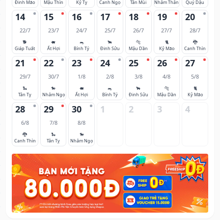
Đinh Mão
Mậu Thìn
Kỷ Tỵ
Canh Ngọ
Tân Mùi
Nhâm Thân
Quý Dậu
14
15
16
17
18
19
20
22/7
23/7
24/7
25/7
26/7
27/7
28/7
🐕
🐖
🐀
🐂
🐅
🐈
🐉
Giáp Tuất
Ất Hợi
Bính Tý
Đinh Sửu
Mậu Dần
Kỷ Mão
Canh Thìn
21
22
23
24
25
26
27
29/7
30/7
1/8
2/8
3/8
4/8
5/8
🐍
🐎
🐖
🐀
🐂
🐅
🐈
Tân Tỵ
Nhâm Ngọ
Ất Hợi
Bính Tý
Đinh Sửu
Mậu Dần
Kỷ Mão
28
29
30
1
2
3
4
6/8
7/8
8/8
🐉
🐍
🐎
Canh Thìn
Tân Tỵ
Nhâm Ngọ