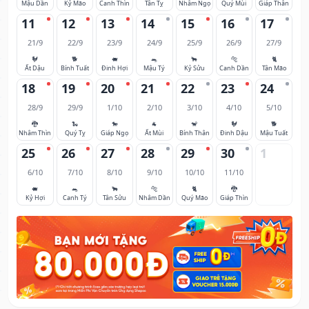
Mậu Dần
Kỷ Mão
Canh Thìn
Tân Tỵ
Nhâm Ngọ
Quý Mùi
Giáp Thân
11
12
13
14
15
16
17
21/9
22/9
23/9
24/9
25/9
26/9
27/9
🐓
🐕
🐖
🐀
🐂
🐅
🐈
Ất Dậu
Bính Tuất
Đinh Hợi
Mậu Tý
Kỷ Sửu
Canh Dần
Tân Mão
18
19
20
21
22
23
24
28/9
29/9
1/10
2/10
3/10
4/10
5/10
🐉
🐍
🐎
🐐
🐒
🐓
🐕
Nhâm Thìn
Quý Tỵ
Giáp Ngọ
Ất Mùi
Bính Thân
Đinh Dậu
Mậu Tuất
25
26
27
28
29
30
1
6/10
7/10
8/10
9/10
10/10
11/10
🐖
🐀
🐂
🐅
🐈
🐉
Kỷ Hợi
Canh Tý
Tân Sửu
Nhâm Dần
Quý Mão
Giáp Thìn