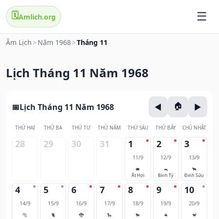
🗓️
Amlich.org
Âm Lịch
>
Năm 1968
>
Tháng 11
Lịch Tháng 11 Năm 1968
Lịch Tháng 11 Năm 1968
THỨ HAI
THỨ BA
THỨ TƯ
THỨ NĂM
THỨ SÁU
THỨ BẢY
CHỦ NHẬT
28
29
30
31
1
2
3
11/9
12/9
13/9
🐖
🐀
🐂
Ất Hợi
Bính Tý
Đinh Sửu
4
5
6
7
8
9
10
14/9
15/9
16/9
17/9
18/9
19/9
20/9
🐅
🐈
🐉
🐍
🐎
🐐
🐒