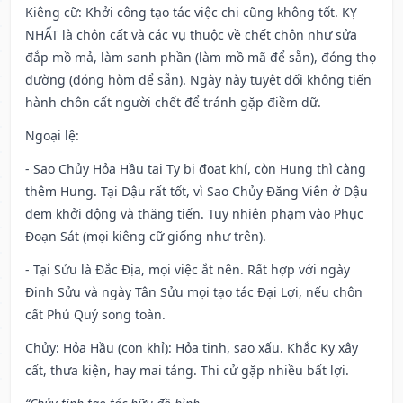
Kiêng cữ
: Khởi công tạo tác việc chi cũng không tốt. KỴ
NHẤT là chôn cất và các vụ thuộc về chết chôn như sửa
đắp mồ mả, làm sanh phần (làm mồ mã để sẵn), đóng thọ
đường (đóng hòm để sẵn). Ngày này tuyệt đối không tiến
hành chôn cất người chết để tránh gặp điềm dữ.
Ngoại lệ
:
- Sao Chủy Hỏa Hầu tại Tỵ bị đoạt khí, còn Hung thì càng
thêm Hung. Tại Dậu rất tốt, vì Sao Chủy Đăng Viên ở Dậu
đem khởi động và thăng tiến. Tuy nhiên phạm vào Phục
Đoạn Sát (mọi kiêng cữ giống như trên).
- Tại Sửu là Đắc Địa, mọi việc ắt nên. Rất hợp với ngày
Đinh Sửu và ngày Tân Sửu mọi tạo tác Đại Lợi, nếu chôn
cất Phú Quý song toàn.
Chủy: Hỏa Hầu (con khỉ): Hỏa tinh, sao xấu. Khắc Kỵ xây
cất, thưa kiện, hay mai táng. Thi cử gặp nhiều bất lợi.