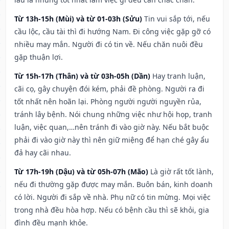
Từ 13h-15h (Mùi) và từ 01-03h (Sửu)
Tin vui sắp tới, nếu
cầu lộc, cầu tài thì đi hướng Nam. Đi công việc gặp gỡ có
nhiều may mắn. Người đi có tin về. Nếu chăn nuôi đều
gặp thuận lợi.
Từ 15h-17h (Thân) và từ 03h-05h (Dần)
Hay tranh luận,
cãi cọ, gây chuyện đói kém, phải đề phòng. Người ra đi
tốt nhất nên hoãn lại. Phòng người người nguyền rủa,
tránh lây bệnh. Nói chung những việc như hội họp, tranh
luận, việc quan,…nên tránh đi vào giờ này. Nếu bắt buộc
phải đi vào giờ này thì nên giữ miệng để hạn ché gây ẩu
đả hay cãi nhau.
Từ 17h-19h (Dậu) và từ 05h-07h (Mão)
Là giờ rất tốt lành,
nếu đi thường gặp được may mắn. Buôn bán, kinh doanh
có lời. Người đi sắp về nhà. Phụ nữ có tin mừng. Mọi việc
trong nhà đều hòa hợp. Nếu có bệnh cầu thì sẽ khỏi, gia
đình đều mạnh khỏe.