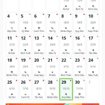
11/9
12/9
13/9
🐖
🐀
🐂
Ất Hợi
Bính Tý
Đinh Sửu
4
5
6
7
8
9
10
14/9
15/9
16/9
17/9
18/9
19/9
20/9
🐅
🐈
🐉
🐍
🐎
🐐
🐒
Mậu Dần
Kỷ Mão
Canh Thìn
Tân Tỵ
Nhâm Ngọ
Quý Mùi
Giáp Thân
11
12
13
14
15
16
17
21/9
22/9
23/9
24/9
25/9
26/9
27/9
🐓
🐕
🐖
🐀
🐂
🐅
🐈
Ất Dậu
Bính Tuất
Đinh Hợi
Mậu Tý
Kỷ Sửu
Canh Dần
Tân Mão
18
19
20
21
22
23
24
28/9
29/9
1/10
2/10
3/10
4/10
5/10
🐉
🐍
🐎
🐐
🐒
🐓
🐕
Nhâm Thìn
Quý Tỵ
Giáp Ngọ
Ất Mùi
Bính Thân
Đinh Dậu
Mậu Tuất
25
26
27
28
29
30
1
6/10
7/10
8/10
9/10
10/10
11/10
🐖
🐀
🐂
🐅
🐈
🐉
Kỷ Hợi
Canh Tý
Tân Sửu
Nhâm Dần
Quý Mão
Giáp Thìn