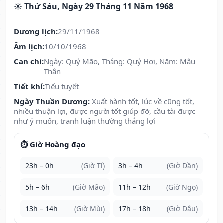
☀️ Thứ Sáu, Ngày 29 Tháng 11 Năm 1968
Dương lịch:
29/11/1968
Âm lịch:
10/10/1968
Can chi:
Ngày: Quý Mão, Tháng: Quý Hợi, Năm: Mậu
Thân
Tiết khí:
Tiểu tuyết
Ngày Thuần Dương:
Xuất hành tốt, lúc về cũng tốt,
nhiều thuận lợi, được người tốt giúp đỡ, cầu tài được
như ý muốn, tranh luận thường thắng lợi
⏱️ Giờ Hoàng đạo
23h – 0h
(Giờ Tí)
3h – 4h
(Giờ Dần)
5h – 6h
(Giờ Mão)
11h – 12h
(Giờ Ngọ)
13h – 14h
(Giờ Mùi)
17h – 18h
(Giờ Dậu)