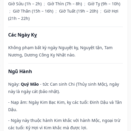
Giờ Sửu (1h – 2h)
;
Giờ Thìn (7h – 8h)
;
Giờ Tỵ (9h – 10h)
;
Giờ Thân (15h – 16h)
;
Giờ Tuất (19h – 20h)
;
Giờ Hợi
(21h – 22h)
Các Ngày Kỵ
Không phạm bất kỳ ngày Nguyệt kỵ, Nguyệt tận, Tam
Nương, Dương Công Kỵ Nhật nào.
Ngũ Hành
Ngày:
Quý Mão
- tức Can sinh Chi (Thủy sinh Mộc), ngày
này là ngày cát (bảo nhật).
- Nạp âm: Ngày Kim Bạc Kim, kỵ các tuổi: Đinh Dậu và Tân
Dậu.
- Ngày này thuộc hành Kim khắc với hành Mộc, ngoại trừ
các tuổi: Kỷ Hợi vì Kim khắc mà được lợi.