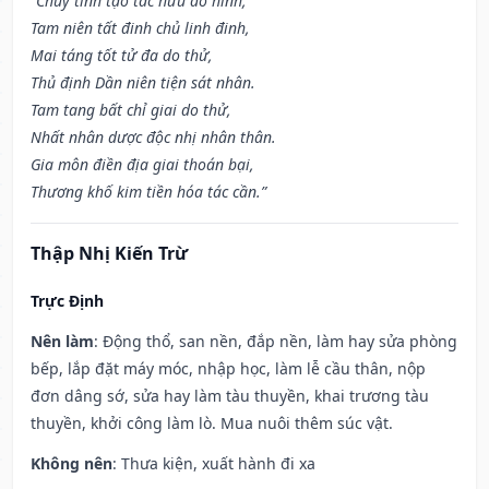
“Chủy tinh tạo tác hữu đồ hình,
Tam niên tất đinh chủ linh đinh,
Mai táng tốt tử đa do thử,
Thủ định Dần niên tiện sát nhân.
Tam tang bất chỉ giai do thử,
Nhất nhân dược độc nhị nhân thân.
Gia môn điền địa giai thoán bại,
Thương khố kim tiền hóa tác cần.”
Thập Nhị Kiến Trừ
Trực Định
Nên làm
: Động thổ, san nền, đắp nền, làm hay sửa phòng
bếp, lắp đặt máy móc, nhập học, làm lễ cầu thân, nộp
đơn dâng sớ, sửa hay làm tàu thuyền, khai trương tàu
thuyền, khởi công làm lò. Mua nuôi thêm súc vật.
Không nên
: Thưa kiện, xuất hành đi xa