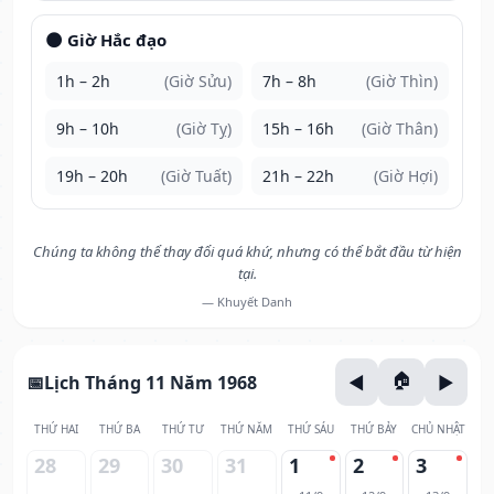
🌑 Giờ Hắc đạo
1h – 2h
(Giờ Sửu)
7h – 8h
(Giờ Thìn)
9h – 10h
(Giờ Tỵ)
15h – 16h
(Giờ Thân)
19h – 20h
(Giờ Tuất)
21h – 22h
(Giờ Hợi)
Chúng ta không thể thay đổi quá khứ, nhưng có thể bắt đầu từ hiện
tại.
— Khuyết Danh
Lịch Tháng 11 Năm 1968
THỨ HAI
THỨ BA
THỨ TƯ
THỨ NĂM
THỨ SÁU
THỨ BẢY
CHỦ NHẬT
28
29
30
31
1
2
3