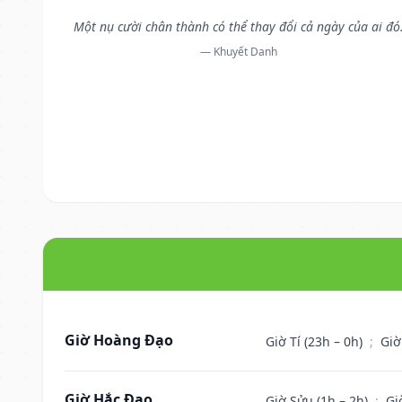
Một nụ cười chân thành có thể thay đổi cả ngày của ai đó
— Khuyết Danh
Giờ Hoàng Đạo
Giờ Tí (23h – 0h)
;
Giờ
Giờ Hắc Đạo
Giờ Sửu (1h – 2h)
;
Gi