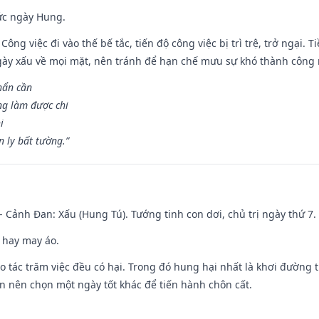
ức ngày Hung.
Công việc đi vào thế bế tắc, tiến độ công việc bị trì trệ, trở ngại. 
ày xấu về mọi mặt, nên tránh để hạn chế mưu sự khó thành công 
hẩn cần
ng làm được chi
i
 ly bất tường.”
- Cảnh Đan: Xấu (Hung Tú). Tướng tinh con dơi, chủ trị ngày thứ 7.
 hay may áo.
ạo tác trăm việc đều có hại. Trong đó hung hại nhất là khơi đường t
n nên chọn một ngày tốt khác để tiến hành chôn cất.