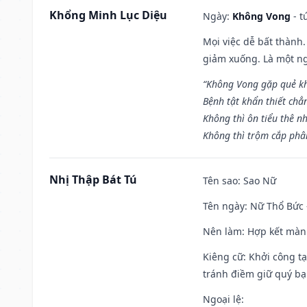
Khổng Minh Lục Diệu
Ngày:
Không Vong
- t
Mọi việc dễ bất thành. 
giảm xuống. Là một ng
“Không Vong gặp quẻ k
Bệnh tật khẩn thiết chẳ
Không thì ôn tiểu thê nh
Không thì trộm cắp phân
Nhị Thập Bát Tú
Tên sao
: Sao Nữ
Tên ngày
: Nữ Thổ Bức 
Nên làm
: Hợp kết màn
Kiêng cữ
: Khởi công t
tránh điềm giữ quý bạ
Ngoại lệ
: