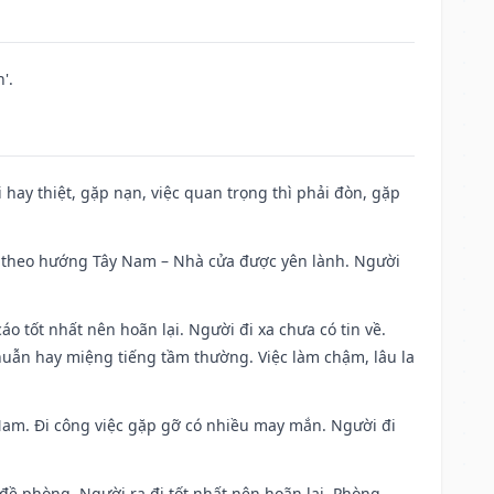
'.
đi hay thiệt, gặp nạn, việc quan trọng thì phải đòn, gặp
 đi theo hướng Tây Nam – Nhà cửa được yên lành. Người
áo tốt nhất nên hoãn lại. Người đi xa chưa có tin về.
huẫn hay miệng tiếng tầm thường. Việc làm chậm, lâu la
g Nam. Đi công việc gặp gỡ có nhiều may mắn. Người đi
 đề phòng. Người ra đi tốt nhất nên hoãn lại. Phòng