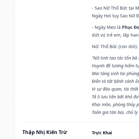
- Sao Nữ Thổ Bức tại 
Ngày Hợi tuy Sao Nữ 
- Ngày Mẹo là
Phục Đo
dứt vú trẻ em, lấp han
Nữ: Thổ Bức (con dơi):
“Nữ tinh tạo tác tổn bà
Huynh đệ tương hiềm tự
Mai táng sinh tai phùng
Điên tà tật bệnh cánh ô
Vi sự đáo quan, tài thất
Tả lị lưu liên bất khả đ
Khai môn, phóng thủy p
Toàn gia tán bại, chủ ly
Thập Nhị Kiến Trừ
Trực Khai