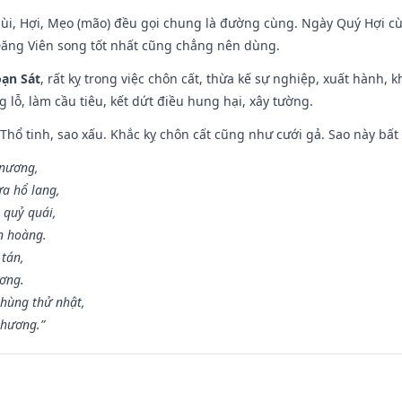
Mùi, Hợi, Mẹo (mão) đều gọi chung là đường cùng. Ngày Quý Hợi cù
Đăng Viên song tốt nhất cũng chẳng nên dùng.
ạn Sát
, rất kỵ trong việc chôn cất, thừa kế sự nghiệp, xuất hành, 
g lỗ, làm cầu tiêu, kết dứt điều hung hại, xây tường.
 Thổ tinh, sao xấu. Khắc kỵ chôn cất cũng như cưới gả. Sao này bất l
 nương,
a hổ lang,
 quỷ quái,
n hoàng.
 tán,
ương.
hùng thử nhật,
 hương.”