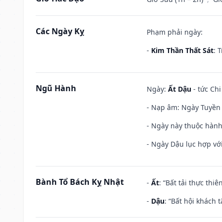
Các Ngày Kỵ
Phạm phải ngày:
-
Kim Thần Thất Sát
: 
Ngũ Hành
Ngày:
Ất Dậu
- tức Chi
- Nạp âm: Ngày Tuyền 
- Ngày này thuộc hành
- Ngày Dậu lục hợp với
Bành Tổ Bách Kỵ Nhật
-
Ất
: “Bất tải thực th
-
Dậu
: “Bất hội khách