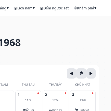
háng
📖
Lịch năm
🧧
Đếm ngược Tết
🧭
Khám phá
▼
▼
▼
1968
 NĂM
THỨ SÁU
THỨ BẢY
CHỦ NHẬT
1
2
3
11/9
12/9
13/9
🐖
🐀
🐂
Ất Hợi
Bính Tý
Đinh Sửu