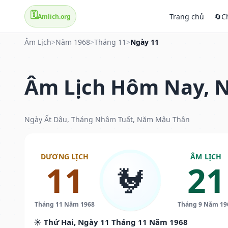
🗓️
Trang chủ
🔄
C
Amlich.org
Âm Lịch
>
Năm 1968
>
Tháng 11
>
Ngày 11
Âm Lịch Hôm Nay, N
Ngày Ất Dậu, Tháng Nhâm Tuất, Năm Mậu Thân
DƯƠNG LỊCH
ÂM LỊCH
11
21
🐓
Tháng 11 Năm 1968
Tháng 9 Năm 19
☀️ Thứ Hai, Ngày 11 Tháng 11 Năm 1968