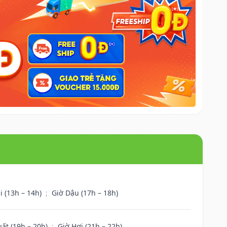
i (13h – 14h)
;
Giờ Dậu (17h – 18h)
uất (19h – 20h)
;
Giờ Hợi (21h – 22h)