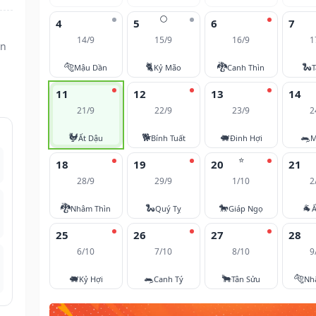
🌕
4
5
6
7
14/9
15/9
16/9
1
ân
🐅
🐈
🐉
🐍
Mậu Dần
Kỷ Mão
Canh Thìn
T
11
12
13
14
21/9
22/9
23/9
2
🐓
🐕
🐖
🐀
Ất Dậu
Bính Tuất
Đinh Hợi
M
⭐
18
19
20
21
28/9
29/9
1/10
2
🐉
🐍
🐎
🐐
Nhâm Thìn
Quý Tỵ
Giáp Ngọ
Ấ
25
26
27
28
6/10
7/10
8/10
9
🐖
🐀
🐂
🐅
Kỷ Hợi
Canh Tý
Tân Sửu
Nh