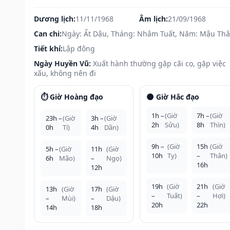
Dương lịch:
11/11/1968
Âm lịch:
21/09/1968
Can chi:
Ngày: Ất Dậu, Tháng: Nhâm Tuất, Năm: Mậu Th
Tiết khí:
Lập đông
Ngày Huyền Vũ:
Xuất hành thường gặp cãi cọ, gặp việc
xấu, không nên đi
⏱️ Giờ Hoàng đạo
🌑 Giờ Hắc đạo
1h –
(Giờ
7h –
(Giờ
23h –
(Giờ
3h –
(Giờ
2h
Sửu)
8h
Thìn)
0h
Tí)
4h
Dần)
9h –
(Giờ
15h
(Giờ
5h –
(Giờ
11h
(Giờ
10h
Tỵ)
–
Thân)
6h
Mão)
–
Ngọ)
16h
12h
19h
(Giờ
21h
(Giờ
13h
(Giờ
17h
(Giờ
–
Tuất)
–
Hợi)
–
Mùi)
–
Dậu)
20h
22h
14h
18h