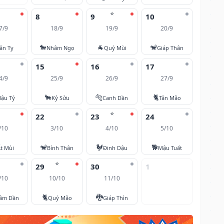
⭐
8
9
10
7/9
18/9
19/9
20/9
🐎
🐐
🐒
ân Tỵ
Nhâm Ngọ
Quý Mùi
Giáp Thân
15
16
17
4/9
25/9
26/9
27/9
🐂
🐅
🐈
ậu Tý
Kỷ Sửu
Canh Dần
Tân Mão
⭐
22
23
24
/10
3/10
4/10
5/10
🐒
🐓
🐕
t Mùi
Bính Thân
Đinh Dậu
Mậu Tuất
⭐
29
30
1
/10
10/10
11/10
🐈
🐉
âm Dần
Quý Mão
Giáp Thìn