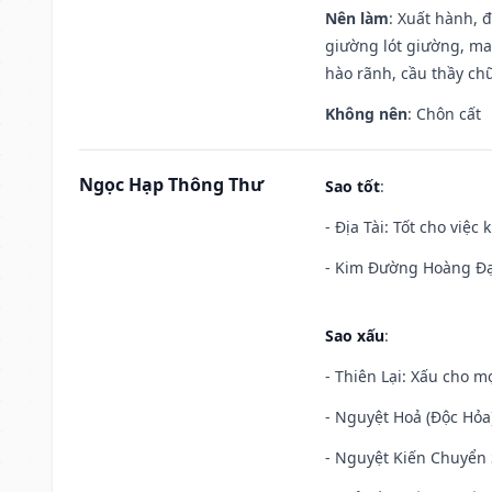
Nên làm
: Xuất hành, 
giường lót giường, may
hào rãnh, cầu thầy chữ
Không nên
: Chôn cất
Ngọc Hạp Thông Thư
Sao tốt
:
- Địa Tài: Tốt cho việc
- Kim Đường Hoàng Đạo
Sao xấu
:
- Thiên Lại: Xấu cho mọ
- Nguyệt Hoả (Độc Hỏa)
- Nguyệt Kiến Chuyển S