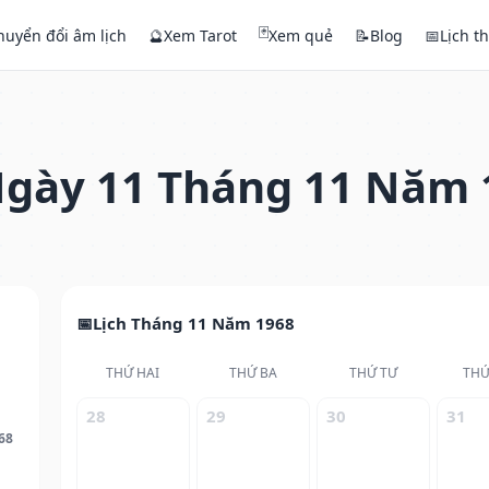
🃏
huyển đổi âm lịch
🔮
Xem Tarot
Xem quẻ
📝
Blog
📅
Lịch t
gày 11 Tháng 11 Năm 
Lịch Tháng 11 Năm 1968
THỨ HAI
THỨ BA
THỨ TƯ
THỨ
28
29
30
31
68