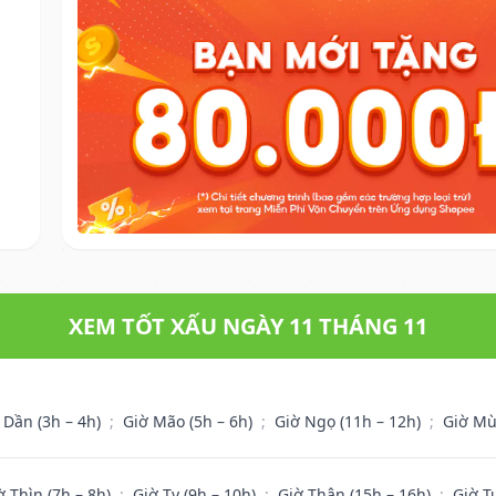
.
XEM TỐT XẤU NGÀY 11 THÁNG 11
 Dần (3h – 4h)
;
Giờ Mão (5h – 6h)
;
Giờ Ngọ (11h – 12h)
;
Giờ Mù
ờ Thìn (7h – 8h)
;
Giờ Tỵ (9h – 10h)
;
Giờ Thân (15h – 16h)
;
Giờ T