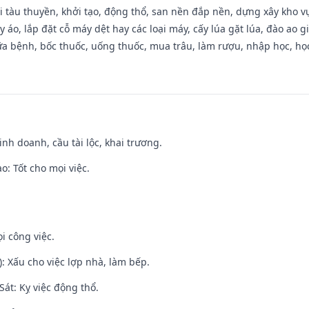
đi tàu thuyền, khởi tạo, động thổ, san nền đắp nền, dựng xây kho
 áo, lắp đặt cỗ máy dệt hay các loại máy, cấy lúa gặt lúa, đào ao 
a bệnh, bốc thuốc, uống thuốc, mua trâu, làm rượu, nhập học, học 
 kinh doanh, cầu tài lộc, khai trương.
: Tốt cho mọi việc.
i công việc.
: Xấu cho việc lợp nhà, làm bếp.
át: Kỵ việc động thổ.