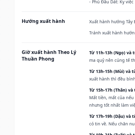
- Phủ Đầu Dát: Kỵ việc 
Hướng xuất hành
Xuất hành hướng Tây B
Tránh xuất hành hướng
Giờ xuất hành Theo Lý
Từ 11h-13h (Ngọ) và t
Thuần Phong
ma quỷ nên cúng tế th
Từ 13h-15h (Mùi) và t
xuất hành thì đều bìn
Từ 15h-17h (Thân) và 
Mất tiền, mất của nếu
nhưng tốt nhất làm vi
Từ 17h-19h (Dậu) và 
có tin về. Nếu chăn nu
Từ 19h-21h (Tuất) và 