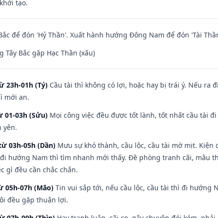
khởi tạo.
ắc để đón 'Hỷ Thần'. Xuất hành hướng Đông Nam để đón 'Tài Thần
 Tây Bắc gặp Hạc Thần (xấu)
ừ 23h-01h (Tý)
Cầu tài thì không có lợi, hoặc hay bị trái ý. Nếu ra 
ì mới an.
ừ 01-03h (Sửu)
Mọi công việc đều được tốt lành, tốt nhất cầu tài
h yên.
từ 03h-05h (Dần)
Mưu sự khó thành, cầu lộc, cầu tài mờ mịt. Kiện c
 đi hướng Nam thì tìm nhanh mới thấy. Đề phòng tranh cãi, mâu t
ệc gì đều cần chắc chắn.
từ 05h-07h (Mão)
Tin vui sắp tới, nếu cầu lộc, cầu tài thì đi hướn
ôi đều gặp thuận lợi.
từ 07h-09h (Thìn)
Hay tranh luận, cãi cọ, gây chuyện đói kém, phải