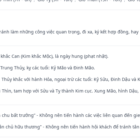
Tránh làm những công việc quan trọng, đi xa, ký kết hợp đồng, hay 
 khắc Can (Kim khắc Mộc), là ngày hung (phạt nhật).
Trung Thủy, kỵ các tuổi: Kỷ Mão và Đinh Mão.
 Thủy khắc với hành Hỏa, ngoại trừ các tuổi: Kỷ Sửu, Đinh Dậu và
 Thìn, tam hợp với Sửu và Tỵ thành Kim cục. Xung Mão, hình Dậu, h
iên chu bất trưởng” - Không nên tiến hành các việc liên quan đến g
 tân chủ hữu thương” - Không nên tiến hành hội khách để tránh tân