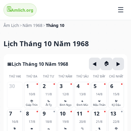
🗓️
Amlich.org
Âm Lịch
>
Năm 1968
>
Tháng 10
Lịch Tháng 10 Năm 1968
Lịch Tháng 10 Năm 1968
THỨ HAI
THỨ BA
THỨ TƯ
THỨ NĂM
THỨ SÁU
THỨ BẢY
CHỦ NHẬT
30
1
2
3
4
5
6
10/8
11/8
12/8
13/8
14/8
15/8
🐉
🐍
🐎
🐐
🐒
🐓
Giáp Thìn
Ất Tỵ
Bính Ngọ
Đinh Mùi
Mậu Thân
Kỷ Dậu
7
8
9
10
11
12
13
16/8
17/8
18/8
19/8
20/8
21/8
22/8
🐕
🐖
🐀
🐂
🐅
🐈
🐉