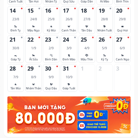
Canh Tuất
Tân Hợi
Nhâm Tý
Quý Sửu
Giáp Dần
Ất Mão
Bính Thìn
14
15
16
17
18
19
20
23/8
24/8
25/8
26/8
27/8
28/8
29/8
🐍
🐎
🐐
🐒
🐓
🐕
🐖
Đinh Tỵ
Mậu Ngọ
Kỷ Mùi
Canh Thân
Tân Dậu
Nhâm Tuất
Quý Hợi
21
22
23
24
25
26
27
30/8
1/9
2/9
3/9
4/9
5/9
6/9
🐀
🐂
🐅
🐈
🐉
🐍
🐎
Giáp Tý
Ất Sửu
Bính Dần
Đinh Mão
Mậu Thìn
Kỷ Tỵ
Canh Ngọ
28
29
30
31
1
2
3
7/9
8/9
9/9
10/9
🐐
🐒
🐓
🐕
Tân Mùi
Nhâm Thân
Quý Dậu
Giáp Tuất