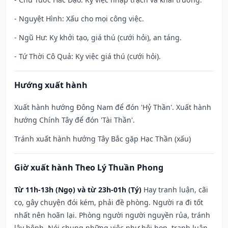
- Nguyệt Hình: Xấu cho mọi công việc.
- Ngũ Hư: Kỵ khởi tạo, giá thú (cưới hỏi), an táng.
- Tứ Thời Cô Quả: Kỵ việc giá thú (cưới hỏi).
Hướng xuất hành
Xuất hành hướng Đông Nam để đón 'Hỷ Thần'. Xuất hành
hướng Chính Tây để đón 'Tài Thần'.
Tránh xuất hành hướng Tây Bắc gặp Hạc Thần (xấu)
Giờ xuất hành Theo Lý Thuần Phong
Từ 11h-13h (Ngọ) và từ 23h-01h (Tý)
Hay tranh luận, cãi
cọ, gây chuyện đói kém, phải đề phòng. Người ra đi tốt
nhất nên hoãn lại. Phòng người người nguyền rủa, tránh
lây bệnh. Nói chung những việc như hội họp, tranh luận,