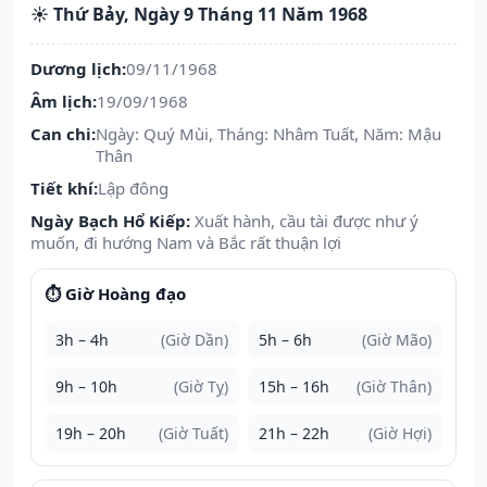
☀️ Thứ Bảy, Ngày 9 Tháng 11 Năm 1968
Dương lịch:
09/11/1968
Âm lịch:
19/09/1968
Can chi:
Ngày: Quý Mùi, Tháng: Nhâm Tuất, Năm: Mậu
Thân
Tiết khí:
Lập đông
Ngày Bạch Hổ Kiếp:
Xuất hành, cầu tài được như ý
muốn, đi hướng Nam và Bắc rất thuận lợi
⏱️ Giờ Hoàng đạo
3h – 4h
(Giờ Dần)
5h – 6h
(Giờ Mão)
9h – 10h
(Giờ Tỵ)
15h – 16h
(Giờ Thân)
19h – 20h
(Giờ Tuất)
21h – 22h
(Giờ Hợi)