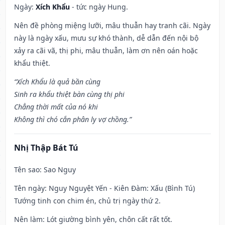
Ngày:
Xích Khẩu
- tức ngày Hung.
Nên đề phòng miệng lưỡi, mâu thuẫn hay tranh cãi. Ngày
này là ngày xấu, mưu sự khó thành, dễ dẫn đến nội bộ
xảy ra cãi vã, thị phi, mâu thuẫn, làm ơn nên oán hoặc
khẩu thiệt.
“Xích Khẩu là quả bần cùng
Sinh ra khẩu thiệt bàn cùng thị phi
Chẳng thời mất của nó khi
Không thì chó cắn phân ly vợ chồng.”
Nhị Thập Bát Tú
Tên sao
: Sao Nguy
Tên ngày
: Nguy Nguyệt Yến - Kiên Đàm: Xấu (Bình Tú)
Tướng tinh con chim én, chủ trị ngày thứ 2.
Nên làm
: Lót giường bình yên, chôn cất rất tốt.