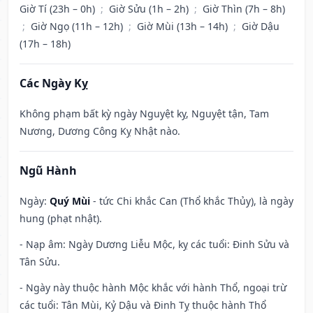
Giờ Tí (23h – 0h)
;
Giờ Sửu (1h – 2h)
;
Giờ Thìn (7h – 8h)
;
Giờ Ngọ (11h – 12h)
;
Giờ Mùi (13h – 14h)
;
Giờ Dậu
(17h – 18h)
Các Ngày Kỵ
Không phạm bất kỳ ngày Nguyệt kỵ, Nguyệt tận, Tam
Nương, Dương Công Kỵ Nhật nào.
Ngũ Hành
Ngày:
Quý Mùi
- tức Chi khắc Can (Thổ khắc Thủy), là ngày
hung (phạt nhật).
- Nạp âm: Ngày Dương Liễu Mộc, kỵ các tuổi: Đinh Sửu và
Tân Sửu.
- Ngày này thuộc hành Mộc khắc với hành Thổ, ngoại trừ
các tuổi: Tân Mùi, Kỷ Dậu và Đinh Tỵ thuộc hành Thổ