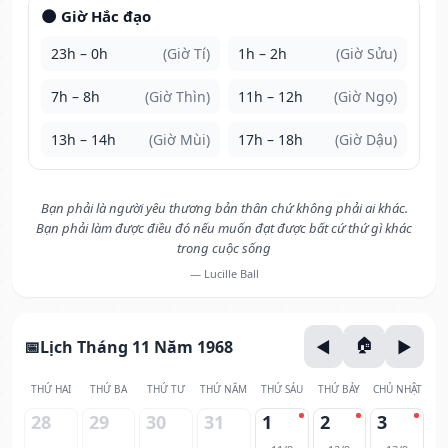
🌑 Giờ Hắc đạo
23h – 0h
(Giờ Tí)
1h – 2h
(Giờ Sửu)
7h – 8h
(Giờ Thìn)
11h – 12h
(Giờ Ngọ)
13h – 14h
(Giờ Mùi)
17h – 18h
(Giờ Dậu)
Bạn phải là người yêu thương bản thân chứ không phải ai khác.
Bạn phải làm được điều đó nếu muốn đạt được bất cứ thứ gì khác
trong cuộc sống
— Lucille Ball
Lịch Tháng 11 Năm 1968
THỨ HAI
THỨ BA
THỨ TƯ
THỨ NĂM
THỨ SÁU
THỨ BẢY
CHỦ NHẬT
28
29
30
31
1
2
3