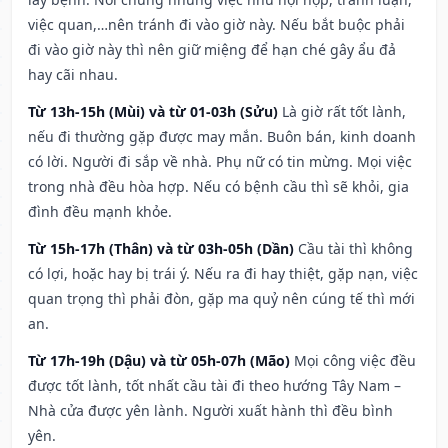
việc quan,…nên tránh đi vào giờ này. Nếu bắt buộc phải
đi vào giờ này thì nên giữ miệng để hạn ché gây ẩu đả
hay cãi nhau.
Từ 13h-15h (Mùi) và từ 01-03h (Sửu)
Là giờ rất tốt lành,
nếu đi thường gặp được may mắn. Buôn bán, kinh doanh
có lời. Người đi sắp về nhà. Phụ nữ có tin mừng. Mọi việc
trong nhà đều hòa hợp. Nếu có bệnh cầu thì sẽ khỏi, gia
đình đều mạnh khỏe.
Từ 15h-17h (Thân) và từ 03h-05h (Dần)
Cầu tài thì không
có lợi, hoặc hay bị trái ý. Nếu ra đi hay thiệt, gặp nạn, việc
quan trọng thì phải đòn, gặp ma quỷ nên cúng tế thì mới
an.
Từ 17h-19h (Dậu) và từ 05h-07h (Mão)
Mọi công việc đều
được tốt lành, tốt nhất cầu tài đi theo hướng Tây Nam –
Nhà cửa được yên lành. Người xuất hành thì đều bình
yên.