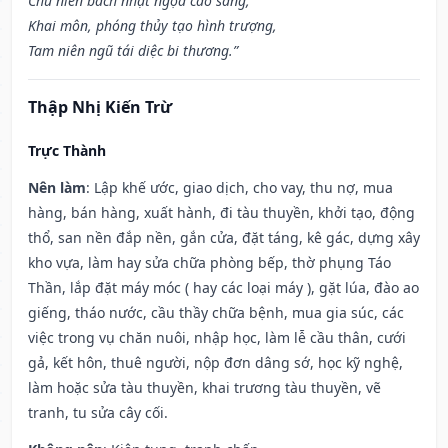
Chu niên bách nhật ngọa cao sàng,
Khai môn, phóng thủy tạo hình trượng,
Tam niên ngũ tái diệc bi thương.”
Thập Nhị Kiến Trừ
Trực Thành
Nên làm
: Lập khế ước, giao dịch, cho vay, thu nợ, mua
hàng, bán hàng, xuất hành, đi tàu thuyền, khởi tạo, động
thổ, san nền đắp nền, gắn cửa, đặt táng, kê gác, dựng xây
kho vựa, làm hay sửa chữa phòng bếp, thờ phụng Táo
Thần, lắp đặt máy móc ( hay các loại máy ), gặt lúa, đào ao
giếng, tháo nước, cầu thầy chữa bệnh, mua gia súc, các
việc trong vụ chăn nuôi, nhập học, làm lễ cầu thân, cưới
gả, kết hôn, thuê người, nộp đơn dâng sớ, học kỹ nghệ,
làm hoặc sửa tàu thuyền, khai trương tàu thuyền, vẽ
tranh, tu sửa cây cối.