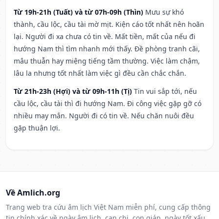
Từ 19h-21h (Tuất) và từ 07h-09h (Thìn)
Mưu sự khó
thành, cầu lộc, cầu tài mờ mịt. Kiện cáo tốt nhất nên hoãn
lại. Người đi xa chưa có tin về. Mất tiền, mất của nếu đi
hướng Nam thì tìm nhanh mới thấy. Đề phòng tranh cãi,
mâu thuẫn hay miệng tiếng tầm thường. Việc làm chậm,
lâu la nhưng tốt nhất làm việc gì đều cần chắc chắn.
Từ 21h-23h (Hợi) và từ 09h-11h (Tị)
Tin vui sắp tới, nếu
cầu lộc, cầu tài thì đi hướng Nam. Đi công việc gặp gỡ có
nhiều may mắn. Người đi có tin về. Nếu chăn nuôi đều
gặp thuận lợi.
Về Amlich.org
Trang web tra cứu âm lịch Việt Nam miễn phí, cung cấp thông
tin chính xác về ngày âm lịch, can chi, con giáp, ngày tốt xấu