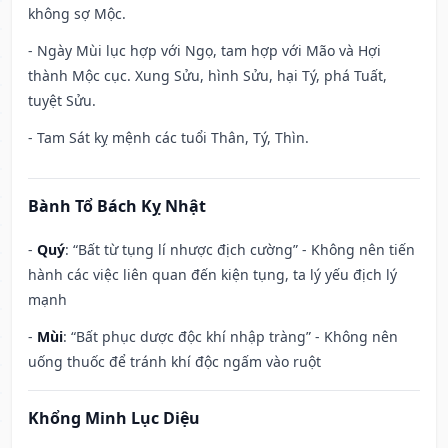
không sợ Mộc.
- Ngày Mùi lục hợp với Ngọ, tam hợp với Mão và Hợi
thành Mộc cục. Xung Sửu, hình Sửu, hại Tý, phá Tuất,
tuyệt Sửu.
- Tam Sát kỵ mệnh các tuổi Thân, Tý, Thìn.
Bành Tổ Bách Kỵ Nhật
-
Quý
: “Bất từ tụng lí nhược địch cường” - Không nên tiến
hành các việc liên quan đến kiện tụng, ta lý yếu địch lý
mạnh
-
Mùi
: “Bất phục dược độc khí nhập tràng” - Không nên
uống thuốc để tránh khí độc ngấm vào ruột
Khổng Minh Lục Diệu