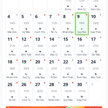
11/9
12/9
13/9
🐖
🐀
🐂
Ất Hợi
Bính Tý
Đinh Sửu
4
5
6
7
8
9
10
14/9
15/9
16/9
17/9
18/9
19/9
20/9
🐅
🐈
🐉
🐍
🐎
🐐
🐒
Mậu Dần
Kỷ Mão
Canh Thìn
Tân Tỵ
Nhâm Ngọ
Quý Mùi
Giáp Thân
11
12
13
14
15
16
17
21/9
22/9
23/9
24/9
25/9
26/9
27/9
🐓
🐕
🐖
🐀
🐂
🐅
🐈
Ất Dậu
Bính Tuất
Đinh Hợi
Mậu Tý
Kỷ Sửu
Canh Dần
Tân Mão
18
19
20
21
22
23
24
28/9
29/9
1/10
2/10
3/10
4/10
5/10
🐉
🐍
🐎
🐐
🐒
🐓
🐕
Nhâm Thìn
Quý Tỵ
Giáp Ngọ
Ất Mùi
Bính Thân
Đinh Dậu
Mậu Tuất
25
26
27
28
29
30
1
6/10
7/10
8/10
9/10
10/10
11/10
🐖
🐀
🐂
🐅
🐈
🐉
Kỷ Hợi
Canh Tý
Tân Sửu
Nhâm Dần
Quý Mão
Giáp Thìn