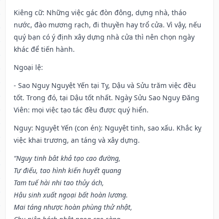
Kiêng cữ
: Những việc gác đòn đông, dựng nhà, tháo
nước, đào mương rạch, đi thuyền hay trổ cửa. Vì vậy, nếu
quý bạn có ý định xây dựng nhà cửa thì nên chọn ngày
khác để tiến hành.
Ngoại lệ
:
- Sao Nguy Nguyệt Yến tại Tỵ, Dậu và Sửu trăm việc đều
tốt. Trong đó, tại Dậu tốt nhất. Ngày Sửu Sao Nguy Đăng
Viên: mọi việc tạo tác đều được quý hiển.
Nguy: Nguyệt Yến (con én): Nguyệt tinh, sao xấu. Khắc kỵ
việc khai trương, an táng và xây dựng.
“Nguy tinh bât khả tạo cao đường,
Tự điếu, tao hình kiến huyết quang
Tam tuế hài nhi tao thủy ách,
Hậu sinh xuất ngoại bất hoàn lương.
Mai táng nhược hoàn phùng thử nhật,