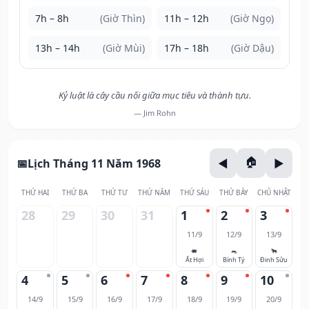
7h – 8h
(Giờ Thìn)
11h – 12h
(Giờ Ngọ)
13h – 14h
(Giờ Mùi)
17h – 18h
(Giờ Dậu)
Kỷ luật là cây cầu nối giữa mục tiêu và thành tựu.
— Jim Rohn
Lịch Tháng 11 Năm 1968
THỨ HAI
THỨ BA
THỨ TƯ
THỨ NĂM
THỨ SÁU
THỨ BẢY
CHỦ NHẬT
28
29
30
31
1
2
3
11/9
12/9
13/9
🐖
🐀
🐂
Ất Hợi
Bính Tý
Đinh Sửu
4
5
6
7
8
9
10
14/9
15/9
16/9
17/9
18/9
19/9
20/9