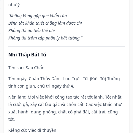
như ý.
“Không Vong gặp quẻ khẩn cần
Bệnh tật khẩn thiết chẳng làm được chi
Không thì ôn tiểu thê nhi
Không thì trộm cắp phân ly bất tường.”
Nhị Thập Bát Tú
Tên sao
: Sao Chẩn
Tên ngày
: Chẩn Thủy Dẫn - Lưu Trực: Tốt (Kiết Tú) Tướng
tinh con giun, chủ trị ngày thứ 4.
Nên làm
: Mọi việc khởi công tạo tác rất tốt lành. Tốt nhất
là cưới gả, xây cất lầu gác và chôn cất. Các việc khác như
xuất hành, dựng phòng, chặt cỏ phá đất, cất trại, cũng
tốt.
Kiêng cữ
: Việc đi thuyền.