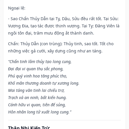
Ngoại lệ
:
- Sao Chẩn Thủy Dẫn tại Tỵ, Dậu, Sửu đều rất tốt. Tại Sửu:
Vượng Địa, tạo tác được thịnh vượng. Tại Tỵ: Đăng Viên là
ngôi tôn đại, trăm mưu động ắt thành danh.
Chẩn: Thủy Dẫn (con trùng): Thủy tinh, sao tốt. Tốt cho
những việc gả cưới, xây dựng cũng như an táng.
“Chẩn tinh lâm thủy tạo long cung,
Đại đại vi quan thụ sắc phong,
Phú quý vinh hoa tăng phúc thọ,
Khố mãn thương doanh tự xương long.
Mai táng văn tinh lai chiếu trợ,
Trạch xá an ninh, bất kiến hung.
Cánh hữu vi quan, tiên đế sủng,
Hôn nhân long tử xuất long cung.”
Thập Nhị Kiến Trừ