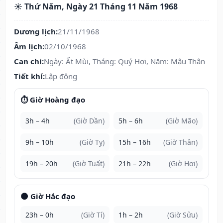
☀️ Thứ Năm, Ngày 21 Tháng 11 Năm 1968
Dương lịch:
21/11/1968
Âm lịch:
02/10/1968
Can chi:
Ngày: Ất Mùi, Tháng: Quý Hợi, Năm: Mậu Thân
Tiết khí:
Lập đông
⏱️ Giờ Hoàng đạo
3h – 4h
(Giờ Dần)
5h – 6h
(Giờ Mão)
9h – 10h
(Giờ Tỵ)
15h – 16h
(Giờ Thân)
19h – 20h
(Giờ Tuất)
21h – 22h
(Giờ Hợi)
🌑 Giờ Hắc đạo
23h – 0h
(Giờ Tí)
1h – 2h
(Giờ Sửu)