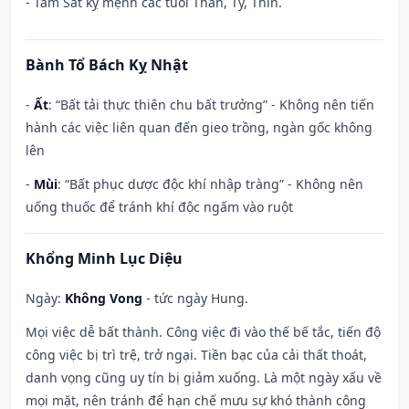
- Tam Sát kỵ mệnh các tuổi Thân, Tý, Thìn.
Bành Tổ Bách Kỵ Nhật
-
Ất
: “Bất tải thực thiên chu bất trưởng” - Không nên tiến
hành các việc liên quan đến gieo trồng, ngàn gốc không
lên
-
Mùi
: “Bất phục dược độc khí nhập tràng” - Không nên
uống thuốc để tránh khí độc ngấm vào ruột
Khổng Minh Lục Diệu
Ngày:
Không Vong
- tức ngày Hung.
Mọi việc dễ bất thành. Công việc đi vào thế bế tắc, tiến độ
công việc bị trì trệ, trở ngại. Tiền bạc của cải thất thoát,
danh vọng cũng uy tín bị giảm xuống. Là một ngày xấu về
mọi mặt, nên tránh để hạn chế mưu sự khó thành công