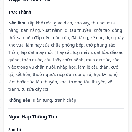
Trực Thành
Nên làm
: Lập khế ước, giao dịch, cho vay, thu nợ, mua
hàng, bán hàng, xuất hành, đi tàu thuyền, khởi tạo, động
thổ, san nền đắp nền, gắn cửa, đặt táng, kê gác, dựng xây
kho vựa, làm hay sửa chữa phòng bếp, thờ phụng Táo
Thần, lắp đặt máy móc ( hay các loại máy ), gặt lúa, đào ao
giếng, tháo nước, cầu thầy chữa bệnh, mua gia súc, các
việc trong vụ chăn nuôi, nhập học, làm lễ cầu thân, cưới
gả, kết hôn, thuê người, nộp đơn dâng sớ, học kỹ nghệ,
làm hoặc sửa tàu thuyền, khai trương tàu thuyền, vẽ
tranh, tu sửa cây cối.
Không nên
: Kiện tụng, tranh chấp.
Ngọc Hạp Thông Thư
Sao tốt
: