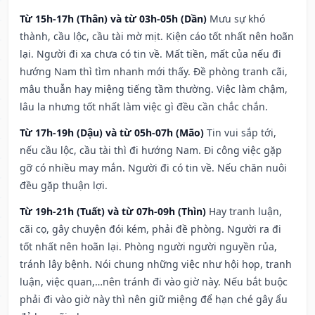
Từ 15h-17h (Thân) và từ 03h-05h (Dần)
Mưu sự khó
thành, cầu lộc, cầu tài mờ mịt. Kiện cáo tốt nhất nên hoãn
lại. Người đi xa chưa có tin về. Mất tiền, mất của nếu đi
hướng Nam thì tìm nhanh mới thấy. Đề phòng tranh cãi,
mâu thuẫn hay miệng tiếng tầm thường. Việc làm chậm,
lâu la nhưng tốt nhất làm việc gì đều cần chắc chắn.
Từ 17h-19h (Dậu) và từ 05h-07h (Mão)
Tin vui sắp tới,
nếu cầu lộc, cầu tài thì đi hướng Nam. Đi công việc gặp
gỡ có nhiều may mắn. Người đi có tin về. Nếu chăn nuôi
đều gặp thuận lợi.
Từ 19h-21h (Tuất) và từ 07h-09h (Thìn)
Hay tranh luận,
cãi cọ, gây chuyện đói kém, phải đề phòng. Người ra đi
tốt nhất nên hoãn lại. Phòng người người nguyền rủa,
tránh lây bệnh. Nói chung những việc như hội họp, tranh
luận, việc quan,…nên tránh đi vào giờ này. Nếu bắt buộc
phải đi vào giờ này thì nên giữ miệng để hạn ché gây ẩu