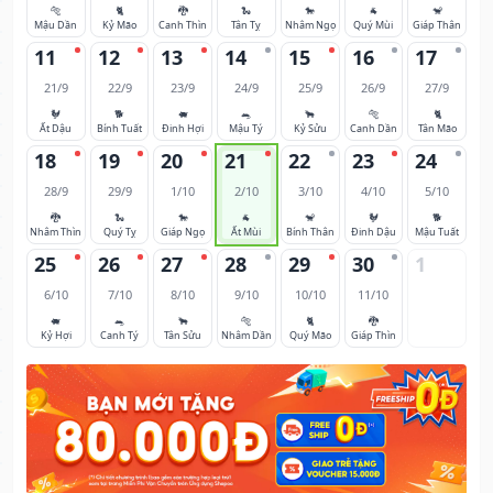
🐅
🐈
🐉
🐍
🐎
🐐
🐒
Mậu Dần
Kỷ Mão
Canh Thìn
Tân Tỵ
Nhâm Ngọ
Quý Mùi
Giáp Thân
11
12
13
14
15
16
17
21/9
22/9
23/9
24/9
25/9
26/9
27/9
🐓
🐕
🐖
🐀
🐂
🐅
🐈
Ất Dậu
Bính Tuất
Đinh Hợi
Mậu Tý
Kỷ Sửu
Canh Dần
Tân Mão
18
19
20
21
22
23
24
28/9
29/9
1/10
2/10
3/10
4/10
5/10
🐉
🐍
🐎
🐐
🐒
🐓
🐕
Nhâm Thìn
Quý Tỵ
Giáp Ngọ
Ất Mùi
Bính Thân
Đinh Dậu
Mậu Tuất
25
26
27
28
29
30
1
6/10
7/10
8/10
9/10
10/10
11/10
🐖
🐀
🐂
🐅
🐈
🐉
Kỷ Hợi
Canh Tý
Tân Sửu
Nhâm Dần
Quý Mão
Giáp Thìn