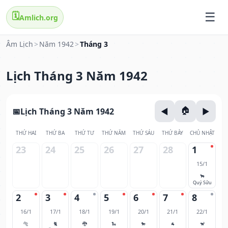
🗓️
Amlich.org
Âm Lịch
>
Năm 1942
>
Tháng 3
Lịch Tháng 3 Năm 1942
Lịch Tháng 3 Năm 1942
THỨ HAI
THỨ BA
THỨ TƯ
THỨ NĂM
THỨ SÁU
THỨ BẢY
CHỦ NHẬT
23
24
25
26
27
28
1
15/1
🐂
Quý Sửu
2
3
4
5
6
7
8
16/1
17/1
18/1
19/1
20/1
21/1
22/1
🐅
🐈
🐉
🐍
🐎
🐐
🐒