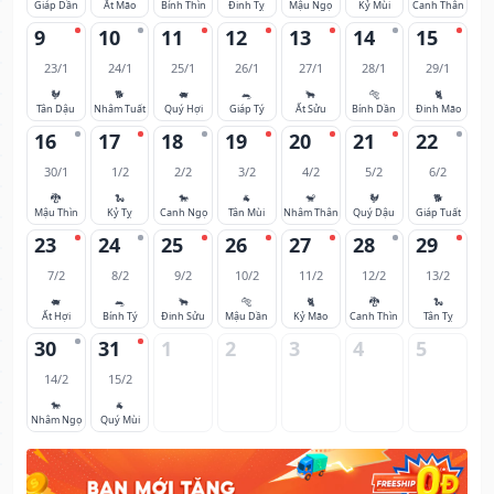
Giáp Dần
Ất Mão
Bính Thìn
Đinh Tỵ
Mậu Ngọ
Kỷ Mùi
Canh Thân
9
10
11
12
13
14
15
23/1
24/1
25/1
26/1
27/1
28/1
29/1
🐓
🐕
🐖
🐀
🐂
🐅
🐈
Tân Dậu
Nhâm Tuất
Quý Hợi
Giáp Tý
Ất Sửu
Bính Dần
Đinh Mão
16
17
18
19
20
21
22
30/1
1/2
2/2
3/2
4/2
5/2
6/2
🐉
🐍
🐎
🐐
🐒
🐓
🐕
Mậu Thìn
Kỷ Tỵ
Canh Ngọ
Tân Mùi
Nhâm Thân
Quý Dậu
Giáp Tuất
23
24
25
26
27
28
29
7/2
8/2
9/2
10/2
11/2
12/2
13/2
🐖
🐀
🐂
🐅
🐈
🐉
🐍
Ất Hợi
Bính Tý
Đinh Sửu
Mậu Dần
Kỷ Mão
Canh Thìn
Tân Tỵ
30
31
1
2
3
4
5
14/2
15/2
🐎
🐐
Nhâm Ngọ
Quý Mùi