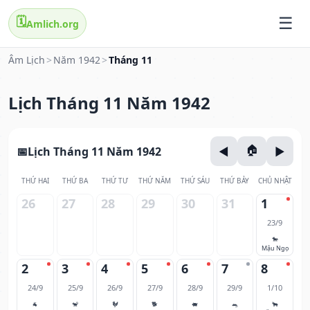
🗓️
Amlich.org
Âm Lịch
>
Năm 1942
>
Tháng 11
Lịch Tháng 11 Năm 1942
Lịch Tháng 11 Năm 1942
THỨ HAI
THỨ BA
THỨ TƯ
THỨ NĂM
THỨ SÁU
THỨ BẢY
CHỦ NHẬT
26
27
28
29
30
31
1
23/9
🐎
Mậu Ngọ
2
3
4
5
6
7
8
24/9
25/9
26/9
27/9
28/9
29/9
1/10
🐐
🐒
🐓
🐕
🐖
🐀
🐂