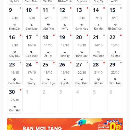
Kỷ Mùi
Canh Thân
Tân Dậu
Nhâm Tuất
Quý Hợi
Giáp Tý
Ất Sửu
9
10
11
12
13
14
15
2/10
3/10
4/10
5/10
6/10
7/10
8/10
🐅
🐈
🐉
🐍
🐎
🐐
🐒
Bính Dần
Đinh Mão
Mậu Thìn
Kỷ Tỵ
Canh Ngọ
Tân Mùi
Nhâm Thân
16
17
18
19
20
21
22
9/10
10/10
11/10
12/10
13/10
14/10
15/10
🐓
🐕
🐖
🐀
🐂
🐅
🐈
Quý Dậu
Giáp Tuất
Ất Hợi
Bính Tý
Đinh Sửu
Mậu Dần
Kỷ Mão
23
24
25
26
27
28
29
16/10
17/10
18/10
19/10
20/10
21/10
22/10
🐉
🐍
🐎
🐐
🐒
🐓
🐕
Canh Thìn
Tân Tỵ
Nhâm Ngọ
Quý Mùi
Giáp Thân
Ất Dậu
Bính Tuất
30
1
2
3
4
5
6
23/10
🐖
Đinh Hợi