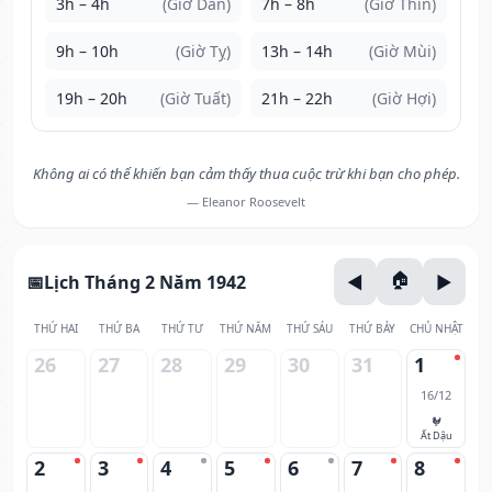
3h – 4h
(Giờ Dần)
7h – 8h
(Giờ Thìn)
9h – 10h
(Giờ Tỵ)
13h – 14h
(Giờ Mùi)
19h – 20h
(Giờ Tuất)
21h – 22h
(Giờ Hợi)
Không ai có thể khiến bạn cảm thấy thua cuộc trừ khi bạn cho phép.
— Eleanor Roosevelt
Lịch Tháng 2 Năm 1942
THỨ HAI
THỨ BA
THỨ TƯ
THỨ NĂM
THỨ SÁU
THỨ BẢY
CHỦ NHẬT
26
27
28
29
30
31
1
16/12
🐓
Ất Dậu
2
3
4
5
6
7
8