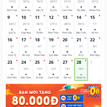
17/12
18/12
19/12
20/12
21/12
22/12
23/12
🐕
🐖
🐀
🐂
🐅
🐈
🐉
Bính Tuất
Đinh Hợi
Mậu Tý
Kỷ Sửu
Canh Dần
Tân Mão
Nhâm Thìn
9
10
11
12
13
14
15
24/12
25/12
26/12
27/12
28/12
29/12
1/1
🐍
🐎
🐐
🐒
🐓
🐕
🐖
Quý Tỵ
Giáp Ngọ
Ất Mùi
Bính Thân
Đinh Dậu
Mậu Tuất
Kỷ Hợi
16
17
18
19
20
21
22
2/1
3/1
4/1
5/1
6/1
7/1
8/1
🐀
🐂
🐅
🐈
🐉
🐍
🐎
Canh Tý
Tân Sửu
Nhâm Dần
Quý Mão
Giáp Thìn
Ất Tỵ
Bính Ngọ
23
24
25
26
27
28
1
9/1
10/1
11/1
12/1
13/1
14/1
🐐
🐒
🐓
🐕
🐖
🐀
Đinh Mùi
Mậu Thân
Kỷ Dậu
Canh Tuất
Tân Hợi
Nhâm Tý