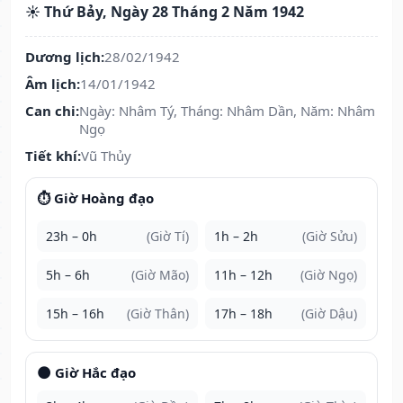
☀️ Thứ Bảy, Ngày 28 Tháng 2 Năm 1942
Dương lịch:
28/02/1942
Âm lịch:
14/01/1942
Can chi:
Ngày: Nhâm Tý, Tháng: Nhâm Dần, Năm: Nhâm
Ngọ
Tiết khí:
Vũ Thủy
⏱️ Giờ Hoàng đạo
23h – 0h
(Giờ Tí)
1h – 2h
(Giờ Sửu)
5h – 6h
(Giờ Mão)
11h – 12h
(Giờ Ngọ)
15h – 16h
(Giờ Thân)
17h – 18h
(Giờ Dậu)
🌑 Giờ Hắc đạo