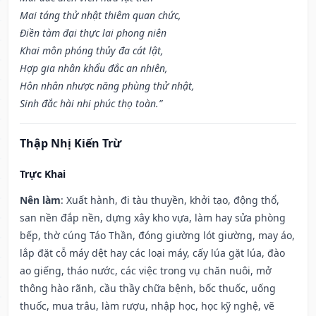
Mai táng thử nhật thiêm quan chức,
Điền tàm đại thực lai phong niên
Khai môn phóng thủy đa cát lật,
Hợp gia nhân khẩu đắc an nhiên,
Hôn nhân nhược năng phùng thử nhật,
Sinh đắc hài nhi phúc thọ toàn.”
Thập Nhị Kiến Trừ
Trực Khai
Nên làm
: Xuất hành, đi tàu thuyền, khởi tạo, động thổ,
san nền đắp nền, dựng xây kho vựa, làm hay sửa phòng
bếp, thờ cúng Táo Thần, đóng giường lót giường, may áo,
lắp đặt cỗ máy dệt hay các loại máy, cấy lúa gặt lúa, đào
ao giếng, tháo nước, các việc trong vụ chăn nuôi, mở
thông hào rãnh, cầu thầy chữa bệnh, bốc thuốc, uống
thuốc, mua trâu, làm rượu, nhập học, học kỹ nghệ, vẽ