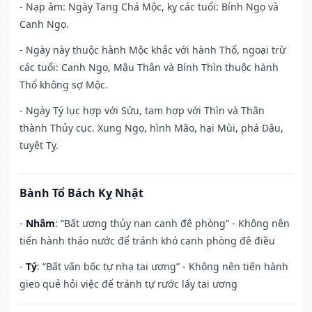
- Nạp âm: Ngày Tang Chá Mộc, kỵ các tuổi: Bính Ngọ và
Canh Ngọ.
- Ngày này thuộc hành Mộc khắc với hành Thổ, ngoại trừ
các tuổi: Canh Ngọ, Mậu Thân và Bính Thìn thuộc hành
Thổ không sợ Mộc.
- Ngày Tý lục hợp với Sửu, tam hợp với Thìn và Thân
thành Thủy cục. Xung Ngọ, hình Mão, hại Mùi, phá Dậu,
tuyệt Tỵ.
Bành Tổ Bách Kỵ Nhật
-
Nhâm
: “Bất ương thủy nan canh đê phòng” - Không nên
tiến hành tháo nước để tránh khó canh phòng đê điều
-
Tý
: “Bất vấn bốc tự nhạ tai ương” - Không nên tiến hành
gieo quẻ hỏi việc để tránh tự rước lấy tai ương