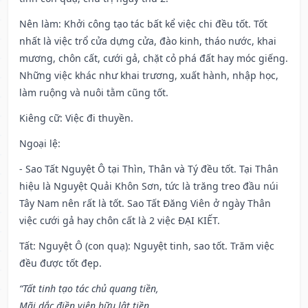
Nên làm
: Khởi công tạo tác bất kể việc chi đều tốt. Tốt
nhất là việc trổ cửa dựng cửa, đào kinh, tháo nước, khai
mương, chôn cất, cưới gả, chặt cỏ phá đất hay móc giếng.
Những việc khác như khai trương, xuất hành, nhập học,
làm ruộng và nuôi tằm cũng tốt.
Kiêng cữ
: Việc đi thuyền.
Ngoại lệ
:
- Sao Tất Nguyệt Ô tại Thìn, Thân và Tý đều tốt. Tại Thân
hiệu là Nguyệt Quải Khôn Sơn, tức là trăng treo đầu núi
Tây Nam nên rất là tốt. Sao Tất Đăng Viên ở ngày Thân
việc cưới gả hay chôn cất là 2 việc ĐẠI KIẾT.
Tất: Nguyệt Ô (con quạ): Nguyệt tinh, sao tốt. Trăm việc
đều được tốt đẹp.
“Tất tinh tạo tác chủ quang tiền,
Mãi dắc điền viên hữu lật tiền