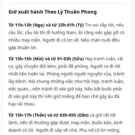
Giờ xuất hành Theo Lý Thuần Phong
Từ 11h-13h (Ngọ) và từ 23h-01h (Tý)
Tin vui sắp tới, nếu
cầu lộc, cầu tài thì đi hướng Nam. Đi công việc gặp gỡ có
nhiều may mắn. Người đi có tin về. Nếu chăn nuôi đều
gặp thuận lợi.
Từ 13h-15h (Mùi) và từ 01-03h (Sửu)
Hay tranh luận, cãi
cọ, gây chuyện đói kém, phải đề phòng. Người ra đi tốt
nhất nên hoãn lại. Phòng người người nguyền rủa, tránh
lây bệnh. Nói chung những việc như hội họp, tranh luận,
việc quan,…nên tránh đi vào giờ này. Nếu bắt buộc phải
đi vào giờ này thì nên giữ miệng để hạn ché gây ẩu đả
hay cãi nhau.
Từ 15h-17h (Thân) và từ 03h-05h (Dần)
Là giờ rất tốt
lành, nếu đi thường gặp được may mắn. Buôn bán, kinh
doanh có lời. Người đi sắp về nhà. Phụ nữ có tin mừng.