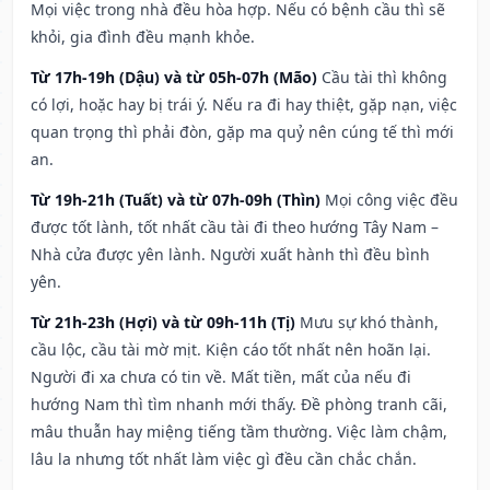
Mọi việc trong nhà đều hòa hợp. Nếu có bệnh cầu thì sẽ
khỏi, gia đình đều mạnh khỏe.
Từ 17h-19h (Dậu) và từ 05h-07h (Mão)
Cầu tài thì không
có lợi, hoặc hay bị trái ý. Nếu ra đi hay thiệt, gặp nạn, việc
quan trọng thì phải đòn, gặp ma quỷ nên cúng tế thì mới
an.
Từ 19h-21h (Tuất) và từ 07h-09h (Thìn)
Mọi công việc đều
được tốt lành, tốt nhất cầu tài đi theo hướng Tây Nam –
Nhà cửa được yên lành. Người xuất hành thì đều bình
yên.
Từ 21h-23h (Hợi) và từ 09h-11h (Tị)
Mưu sự khó thành,
cầu lộc, cầu tài mờ mịt. Kiện cáo tốt nhất nên hoãn lại.
Người đi xa chưa có tin về. Mất tiền, mất của nếu đi
hướng Nam thì tìm nhanh mới thấy. Đề phòng tranh cãi,
mâu thuẫn hay miệng tiếng tầm thường. Việc làm chậm,
lâu la nhưng tốt nhất làm việc gì đều cần chắc chắn.